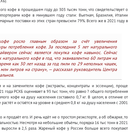
ХБ).
ого кофе в прошедшем году до 303 тысяч тонн, что свидетельствует о
портерами кофе в минувшем году стали: Вьетнам, Бразилия, Италии
марные поставки из этих стран превысили 79%. Всего же в 2021 году в
кофе росло главным образом за счёт увеличения
уры потребления кофе. За последние 5 лет натурального
айвером сейчас является покупка кофе навынос. Сейчас
 натурального кофе в год, что эквивалентно 60 литрам на
время как 30 лет назад за год пили по 29 неполных чашек,
 млн литров на страну», — рассказал руководитель Центра
альнов.
 и на заменители кофе (экстракты, концентраты и эссенции), проще
1 года РСХБ оценивает в 93 тыс тонн, что равно ? общего потребления
ого кофе на душу населения составило 0,7 кг. В целом, в отличие от
астёт и остаётся на уровне в среднем 0,8 кг на душу населения с 2001
о и продаёт его. И речь идёт не о простом реэкспорте, а об обжарке, то
альностью. Несмотря на небольшие объёмы, порядка 16 тыс тонн в 2021
ь выросли в 2,5 раза. Жареный кофе у России больше всего покупают