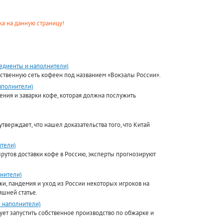
а на данную страницу!
едиенты и наполнители)
бственную сеть кофеен под названием «Вокзалы России».
аполнители)
ния и заварки кофе, которая должна послужить
верждает, что нашел доказательства того, что Китай
ители)
рутов доставки кофе в Россию, эксперты прогнозируют
нители)
и, пандемия и уход из России некоторых игроков на
шней статье.
и наполнители)
ует запустить собственное производство по обжарке и