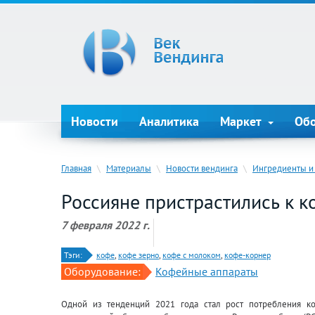
Новости
Аналитика
Маркет
Об
Главная
\
Материалы
\
Новости вендинга
\
Ингредиенты и
Россияне пристрастились к к
7 февраля 2022 г.
Тэги:
кофе
,
кофе зерно
,
кофе с молоком
,
кофе-корнер
Оборудование:
Кофейные аппараты
Одной из тенденций 2021 года стал рост потребления к