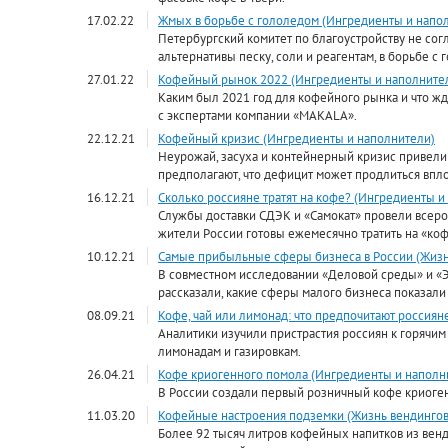
17.02.22
Жмых в борьбе с гололедом (Ингредиенты и напо
Петербургский комитет по благоустройству не со
альтернативы песку, соли и реагентам, в борьбе с 
27.01.22
Кофейный рынок 2022 (Ингредиенты и наполните
Каким был 2021 год для кофейного рынка и что жд
с экспертами компании «MAKALA».
22.12.21
Кофейный кризис (Ингредиенты и наполнители)
Неурожай, засуха и контейнерный кризис привели 
предполагают, что дефицит может продлиться впло
16.12.21
Сколько россияне тратят на кофе? (Ингредиенты и
Службы доставки СДЭК и «Самокат» провели всеро
жители России готовы ежемесячно тратить на «коф
10.12.21
Самые прибыльные сферы бизнеса в России (Жизн
В совместном исследовании «Деловой среды» и «Эв
рассказали, какие сферы малого бизнеса показали
08.09.21
Кофе, чай или лимонад: что предпочитают россиян
Аналитики изучили пристрастия россиян к горячи
лимонадам и газировкам.
26.04.21
Кофе криогенного помола (Ингредиенты и наполн
В России создали первый розничный кофе криоге
11.03.20
Кофейные настроения подземки (Жизнь вендингов
Более 92 тысяч литров кофейных напитков из вен