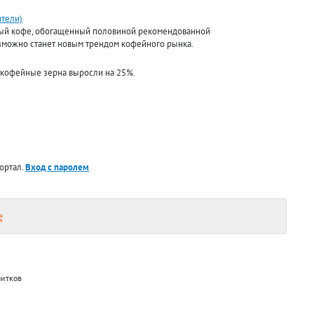
ители)
мый кофе, обогащенный половиной рекомендованной
зможно станет новым трендом кофейного рынка.
 кофейные зерна выросли на 25%.
ортал.
Вход с паролем
е
питков