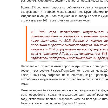
растворимый, об этом сообщили эксперты Россельхозбанка (РС
Болеет 8% составил прирост потребления на рынке натуральн
возвращении к трендам «доковидных» лет. Крупнейшими им
Индонезия и Уганда — это традиционные лидеры поставок, сум
страну ввезено 241 тысяч тонн натурального кофе.
«С 1991 года потребление натурального 
платёжеспособности населения и развития культ
кофе стали пить на 30% больше, а главным др
россиянин в среднем выпивает порядка 300 чашек
человека и 8,76 млрд литрам на всю страну, в то 
то есть примерно 5,7 литра на человека, или 848
отраслевой экспертизы Россельхозбанка Андрей Д
Параллельно существенный спрос внутри страны приходится
говоря — растворимый кофе. Потребление по состоянию на 202
кофе. В 2021 году потребление заменителей кофе и растворим
потребления натурального кофе, потребление растворимого не р
года.
Интересно, что Россия не только закупает натуральный кофе, н
есть переработке и создании товара с дополнительной маржин
году, экспортные поставки жареного кофе за последние пят
Беларусь, Казахстан, Украина, Грузия и Абхазия.