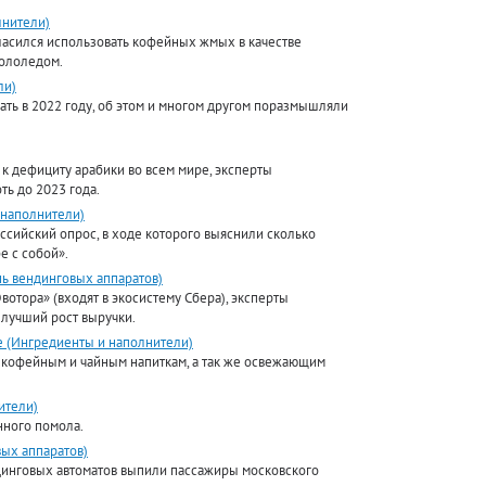
лнители)
гласился использовать кофейных жмых в качестве
гололедом.
ли)
ать в 2022 году, об этом и многом другом поразмышляли
к дефициту арабики во всем мире, эксперты
ть до 2023 года.
 наполнители)
ссийский опрос, в ходе которого выяснили сколько
е с собой».
ь вендинговых аппаратов)
отора» (входят в экосистему Сбера), эксперты
 лучший рост выручки.
е (Ингредиенты и наполнители)
м кофейным и чайным напиткам, а так же освежающим
ители)
нного помола.
ых аппаратов)
динговых автоматов выпили пассажиры московского