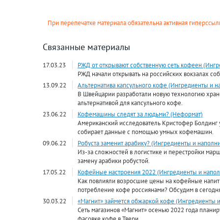
При перепечатке материала обязательна активная гиперссылк
Связанные материалы
17.03.23
РЖД от открывают собственную сеть кофеен (Ингр
РЖД начали открывать на российских вокзалах со
13.09.22
Альтернатива капсульного кофе (Ингредиенты и н
В Швейцарии разработали новую технологию хране
альтернативой для капсульного кофе.
23.06.22
Кофемашины следят за людьми? (Неформат)
Американский исследователь Кристофер Болдинг ут
собирает данные с помощью умных кофемашин.
09.06.22
Робуста заменит арабику? (Ингредиенты и наполн
Из-за сложностей в логистике и перестройки марш
замену арабики робустой.
17.05.22
Кофейные настроения 2022 (Ингредиенты и напол
Как повлияли возросшие цены на кофейные напитк
потребление кофе россиянами? Обсудим в сегодня
30.03.22
«Магнит» займется обжаркой кофе (Ингредиенты 
Сеть магазинов «Магнит» осенью 2022 года планир
фасовке кофе в Твери.