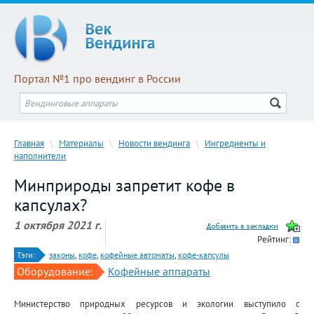
Портал №1 про вендинг в России
Главная
\
Материалы
\
Новости вендинга
\
Ингредиенты и
наполнители
Минприроды запретит кофе в
капсулах?
1 октября 2021 г.
Рейтинг:
Тэги:
законы
,
кофе
,
кофейные автоматы
,
кофе-капсулы
Оборудование:
Кофейные аппараты
Министерство природных ресурсов и экологии выступило с