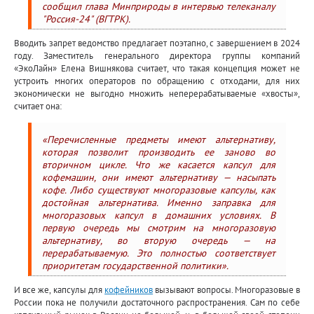
сообщил глава Минприроды в интервью телеканалу
"Россия-24" (ВГТРК).
Вводить запрет ведомство предлагает поэтапно, с завершением в 2024
году. Заместитель генерального директора группы компаний
«ЭкоЛайн» Елена Вишнякова считает, что такая концепция может не
устроить многих операторов по обращению с отходами, для них
экономически не выгодно множить неперерабатываемые «хвосты»,
считает она:
«Перечисленные предметы имеют альтернативу,
которая позволит производить ее заново во
вторичном цикле. Что же касается капсул для
кофемашин, они имеют альтернативу — насыпать
кофе. Либо существуют многоразовые капсулы, как
достойная альтернатива. Именно заправка для
многоразовых капсул в домашних условиях. В
первую очередь мы смотрим на многоразовую
альтернативу, во вторую очередь — на
перерабатываемую. Это полностью соответствует
приоритетам государственной политики».
И все же, капсулы для
кофейников
вызывают вопросы. Многоразовые в
России пока не получили достаточного распространения. Сам по себе