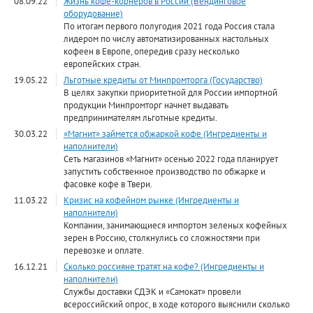
08.09.22
Жизнь кофе-корнеров в России (Вендинговое
оборудование)
По итогам первого полугодия 2021 года Россия стала
лидером по числу автоматизированных настольных
кофеен в Европе, опередив сразу несколько
европейских стран.
19.05.22
Льготные кредиты от Минпромторга (Государство)
В целях закупки приоритетной для России импортной
продукции Минпромторг начнет выдавать
предпринимателям льготные кредиты.
30.03.22
«Магнит» займется обжаркой кофе (Ингредиенты и
наполнители)
Сеть магазинов «Магнит» осенью 2022 года планирует
запустить собственное производство по обжарке и
фасовке кофе в Твери.
11.03.22
Кризис на кофейном рынке (Ингредиенты и
наполнители)
Компании, занимающиеся импортом зеленых кофейных
зерен в Россию, столкнулись со сложностями при
перевозке и оплате.
16.12.21
Сколько россияне тратят на кофе? (Ингредиенты и
наполнители)
Службы доставки СДЭК и «Самокат» провели
всероссийский опрос, в ходе которого выяснили сколько