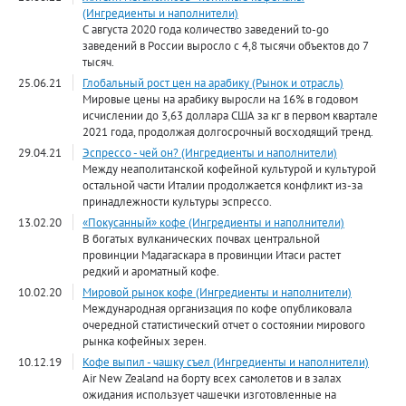
(Ингредиенты и наполнители)
С августа 2020 года количество заведений to-go
заведений в России выросло с 4,8 тысячи объектов до 7
тысяч.
25.06.21
Глобальный рост цен на арабику (Рынок и отрасль)
Мировые цены на арабику выросли на 16% в годовом
исчислении до 3,63 доллара США за кг в первом квартале
2021 года, продолжая долгосрочный восходящий тренд.
29.04.21
Эспрессо - чей он? (Ингредиенты и наполнители)
Между неаполитанской кофейной культурой и культурой
остальной части Италии продолжается конфликт из-за
принадлежности культуры эспрессо.
13.02.20
«Покусанный» кофе (Ингредиенты и наполнители)
В богатых вулканических почвах центральной
провинции Мадагаскара в провинции Итаси растет
редкий и ароматный кофе.
10.02.20
Мировой рынок кофе (Ингредиенты и наполнители)
Международная организация по кофе опубликовала
очередной статистический отчет о состоянии мирового
рынка кофейных зерен.
10.12.19
Кофе выпил - чашку съел (Ингредиенты и наполнители)
Air New Zealand на борту всех самолетов и в залах
ожидания использует чашечки изготовленные на