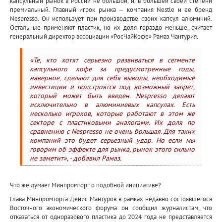
капсульный рынок в России не большой, и, в большей своей степени
премиальный. Главный игрок рынка — компания Nestle и ее бренд
Nespresso. Он использует при производстве своих капсул алюминий.
Остальные применяют пластик, но их доля гораздо меньше, считает
генеральный директор ассоциации «РосЧайКофе» Рамаз Чантурия.
«Те, кто хотят серьезно развиваться в сегменте
капсульного кофе за предусмотренные годы,
наверное, сделают для себя выводы, необходимые
инвестиции и подстроятся под возможный запрет,
который может быть введен. Nespresso делают
исключительно в алюминиевых капсулах. Есть
несколько игроков, которые работают в этом же
секторе с пластиковыми аналогами. Их доля по
сравнению с Nespresso не очень большая. Для таких
компаний это будет серьезный удар. Но если мы
говорим об эффекте для рынка, рынок этого сильно
не заметит», - добавил Рамаз.
Что же думает Минпромторг о подобной инициативе?
Глава Минпромторга Денис Мантуров в рамках недавно состоявшегося
Восточного экономического форума он сообщил журналистам, что
отказаться от одноразового пластика до 2024 года не представляется