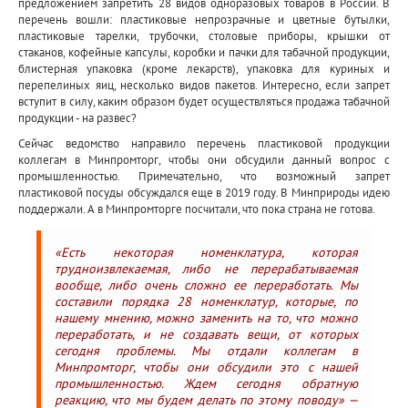
предложением запретить 28 видов одноразовых товаров в России. В
перечень вошли: пластиковые непрозрачные и цветные бутылки,
пластиковые тарелки, трубочки, столовые приборы, крышки от
стаканов, кофейные капсулы, коробки и пачки для табачной продукции,
блистерная упаковка (кроме лекарств), упаковка для куриных и
перепелиных яиц, несколько видов пакетов. Интересно, если запрет
вступит в силу, каким образом будет осуществляться продажа табачной
продукции - на развес?
Сейчас ведомство направило перечень пластиковой продукции
коллегам в Минпромторг, чтобы они обсудили данный вопрос с
промышленностью. Примечательно, что возможный запрет
пластиковой посуды обсуждался еще в 2019 году. В Минприроды идею
поддержали. А в Минпромторге посчитали, что пока страна не готова.
«Есть некоторая номенклатура, которая
трудноизвлекаемая, либо не перерабатываемая
вообще, либо очень сложно ее переработать. Мы
составили порядка 28 номенклатур, которые, по
нашему мнению, можно заменить на то, что можно
переработать, и не создавать вещи, от которых
сегодня проблемы. Мы отдали коллегам в
Минпромторг, чтобы они обсудили это с нашей
промышленностью. Ждем сегодня обратную
реакцию, что мы будем делать по этому поводу» —