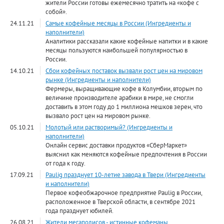
жители России готовы ежемесячно тратить на «кофе с
собой».
24.11.21
Самые кофейные месяцы в России (Ингредиенты и
наполнители)
Аналитики рассказали какие кофейные напитки и в какие
месяцы пользуются наибольшей популярностью в
России.
14.10.21
Сбои кофейных поставок вызвали рост цен на мировом
рынке (Ингредиенты и наполнители)
Фермеры, выращивающие кофе в Колумбии, вторым по
величине производителе арабики в мире, не смогли
доставить в этом году до 1 миллиона мешков зерен, что
вызвало рост цен на мировом рынке.
05.10.21
Молотый или растворимый? (Ингредиенты и
наполнители)
Онлайн сервис доставки продуктов «СберМаркет»
выяснил как меняются кофейные предпочтения в России
от года к году.
17.09.21
Paulig празднует 10-летие завода в Твери (Ингредиенты
и наполнители)
Первое кофеобжарочное предприятие Paulig в России,
расположенное в Тверской области, в сентябре 2021
года празднует юбилей.
26.08.21
Жители мегаполисов - истинные кофеманы