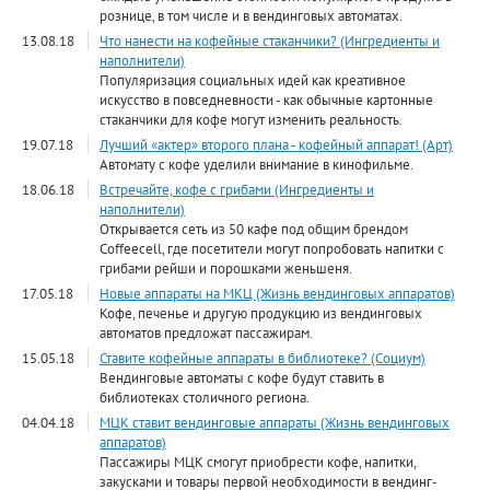
рознице, в том числе и в вендинговых автоматах.
13.08.18
Что нанести на кофейные стаканчики? (Ингредиенты и
наполнители)
Популяризация социальных идей как креативное
искусство в повседневности - как обычные картонные
стаканчики для кофе могут изменить реальность.
19.07.18
Лучший «актер» второго плана - кофейный аппарат! (Арт)
Автомату с кофе уделили внимание в кинофильме.
18.06.18
Встречайте, кофе с грибами (Ингредиенты и
наполнители)
Открывается сеть из 50 кафе под общим брендом
Coffeecell, где посетители могут попробовать напитки с
грибами рейши и порошками женьшеня.
17.05.18
Новые аппараты на МКЦ (Жизнь вендинговых аппаратов)
Кофе, печенье и другую продукцию из вендинговых
автоматов предложат пассажирам.
15.05.18
Ставите кофейные аппараты в библиотеке? (Социум)
Вендинговые автоматы с кофе будут ставить в
библиотеках столичного региона.
04.04.18
МЦК ставит вендинговые аппараты (Жизнь вендинговых
аппаратов)
Пассажиры МЦК смогут приобрести кофе, напитки,
закусками и товары первой необходимости в вендинг-