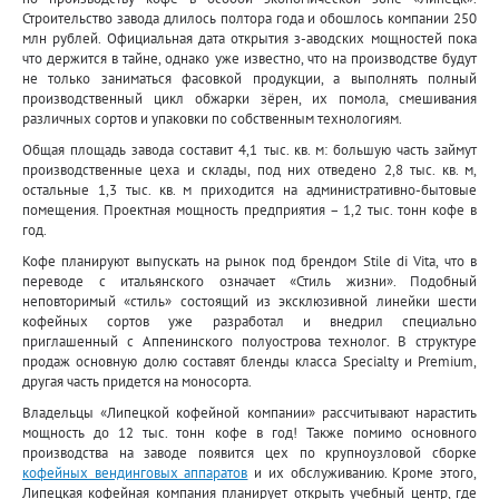
Строительство завода длилось полтора года и обошлось компании 250
млн рублей. Официальная дата открытия з-аводских мощностей пока
что держится в тайне, однако уже известно, что на производстве будут
не только заниматься фасовкой продукции, а выполнять полный
производственный цикл обжарки зёрен, их помола, смешивания
различных сортов и упаковки по собственным технологиям.
Общая площадь завода составит 4,1 тыс. кв. м: большую часть займут
производственные цеха и склады, под них отведено 2,8 тыс. кв. м,
остальные 1,3 тыс. кв. м приходится на административно-бытовые
помещения. Проектная мощность предприятия – 1,2 тыс. тонн кофе в
год.
Кофе планируют выпускать на рынок под брендом Stile di Vita, что в
переводе с итальянского означает «Стиль жизни». Подобный
неповторимый «стиль» состоящий из эксклюзивной линейки шести
кофейных сортов уже разработал и внедрил специально
приглашенный с Аппенинского полуострова технолог. В структуре
продаж основную долю составят бленды класса Specialty и Premium,
другая часть придется на моносорта.
Владельцы «Липецкой кофейной компании» рассчитывают нарастить
мощность до 12 тыс. тонн кофе в год! Также помимо основного
производства на заводе появится цех по крупноузловой сборке
кофейных вендинговых аппаратов
и их обслуживанию. Кроме этого,
Липецкая кофейная компания планирует открыть учебный центр, где