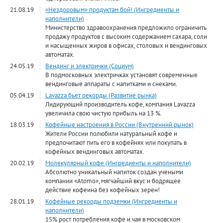
21.08.19
«Нездоровым» продуктам бой! (Ингредиенты и
наполнители)
Министерство здравоохранения предложило ограничить
продажу продуктов с высоким содержанием сахара, соли
и насыщенных жиров в офисах, столовых и вендинговых
автоматах.
24.05.19
Вендинг и электрички (Социум)
В подмосковных электричках установят современные
вендинговые аппараты с напитками и снеками.
05.04.19
Lavazza бьет рекорды (Развитие рынка)
Лидирующий производитель кофе, компания Lavazza
увеличила свою чистую прибыль на 13 %.
18.03.19
Кофейные настроения в России (Внутренний рынок)
Жители России полюбили натуральный кофе и
предпочитают пить его в кофейнях или покупать в
кофейных вендинговых автоматах.
20.02.19
Молекулярный кофе (Ингредиенты и наполнители)
Абсолютно уникальный напиток создан учеными
компании «Atomo», мягчайший вкус и бодрящее
действие кофеина без кофейных зерен!
28.01.19
Кофейные рекорды подземки (Ингредиенты и
наполнители)
15% рост потребления кофе и чая в московском