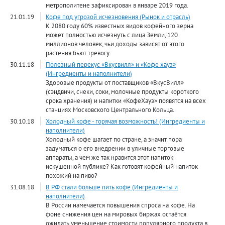
метрополитене зафиксирован в январе 2019 года.
21.01.19
Кофе под угрозой исчезновения (Рынок и отрасль)
К 2080 году 60% известных видов кофейного зерна
может полностью исчезнуть с лица Земли, 120
миллионов человек, чьи доходы зависят от этого
растения бьют тревогу.
30.11.18
Полезный перекус «Вкусвилл» и «Кофе хауз»
(Ингредиенты и наполнители)
Здоровые продукты от поставщиков «ВкусВилл»
(сэндвичи, снеки, соки, молочные продукты короткого
срока хранения) и напитки «КофеХауз» появятся на всех
станциях Московского Центрального Кольца.
30.10.18
Холодный кофе - горячая возможность! (Ингредиенты и
наполнители)
Холодный кофе шагает по стране, а значит пора
задуматься о его внедрении в уличные торговые
аппараты, а чем же так нравится этот напиток
искушенной публике? Как готовят кофейный напиток
похожий на пиво?
31.08.18
В РФ стали больше пить кофе (Ингредиенты и
наполнители)
В России намечается повышения спроса на кофе. На
фоне снижения цен на мировых биржах остаётся
ожидать уменьшение стоимости популярного продукта в