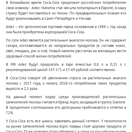
В ближайшее время Coca-Cola предложит российским потребителям
свою новинку - Adez. Напиток стал весьма популярным в Европе, в нашу
страну будет поставляться из Чехии. По предварительным планам его
будут реализовывать в Санкт-Петербурге и Москве.
Adez – это аргентинская торговая марка, основанная в 1988 г, год назад
она была приобретена корпорацией Coca-Cola.
По сути Adez является растительным аналогом молока. Он не содержит
сахара, изготавливается из натуральных продуктов (в составе кокос,
овёс, миндаль, рис и соя). Новый напиток рассчитан на желающих вести
здоровый способ жизни потребителей.
В РФ Adez будут предлагать в таре ёмкостью 0,8 л и 0,25 л с
рекомендованной ценой 147-171 и 57-69 рублей соответственно.
В Coca-Cola говорят об увеличении спроса на растительные аналоги
молока с 2017 года, к началу 2018-го потребление таких продуктов
выросло в 2,5 раза.
На данный момент лидер среди производителей растительных
заменителей молока считается бренд Alpro, входящий в группу Danone.
В процентном соотношении его доля рынка приближается к отметке в
72%.
У Coca-Cola есть все шансы завоевать данный сегмент. У монополиста
на рынке заменителей молока Alpro товары стоят дороже продукта от
Coca-Cola. Та же упаковка Alpro объёмом 1 л стоит на российском рынке