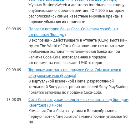
Журнал BusinessWeek и агентство Interbrand в пятницу
опубликовали очередной рейтинг ТОР-100, в котором
расположились самые известные мировые бренды в
порядке убывания их стоимости.
09.09.09
Первая в истории банка Coca-Cola стала музейным
экспонатом (Бренды)
В экспозиции действующего в Атланте (США) выставки-
музея The World of Coca-Cola почетное место занимает
необычный экспонат – металлическая банка из-под
напитка Coca-Cola, изготовленная в порядке
эксперимента еще в начале 1940-х годов.
09.09.09
Торговые автоматы по продаже Coca-Cola шагнули в
виртуальный мир (Бренды)
В виртуальной вселенной Home, разработанной
компанией Sony для игровых консолей Sony PlayStation,
появятся автоматы по продаже Coca-Cola.
13.08.09
Coca-Cola выпускает энергетические шоты под брендом
Relentless (В мире)
Компания Coca-Cola выпустила в Великобритании
первую партию “энершотов” в миниатюрной упаковке 50
мл