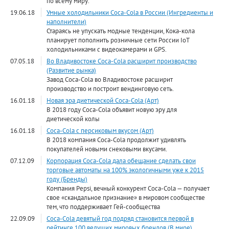
по всему миру.
19.06.18
Умные холодильники Coca-Cola в России (Ингредиенты и
наполнители)
Стараясь не упускать модные тенденции, Кока-кола
планирует пополнить розничные сети России IoT
холодильниками с видеокамерами и GPS.
07.05.18
Во Владивостоке Coca-Cola расширит производство
(Развитие рынка)
Завод Coca-Cola во Владивостоке расширит
производство и построит вендинговую сеть.
16.01.18
Новая эра диетической Coca-Cola (Арт)
В 2018 году Coca-Cola объявит новую эру для
диетической колы
16.01.18
Coca-Cola с персиковым вкусом (Арт)
В 2018 компания Coca-Cola продолжит удивлять
покупателей новыми снековыми вкусами.
07.12.09
Корпорация Coca-Cola дала обещание сделать свои
торговые автоматы на 100% экологичными уже к 2015
году (Бренды)
Компания Pepsi, вечный конкурент Coca-Cola — получает
свое «скандальное признание» в мировом сообществе
тем, что поддерживает Гей-сообщества
22.09.09
Coca-Cola девятый год подряд становится первой в
рейтинге 100 ведущих мировых брендов (В мире)