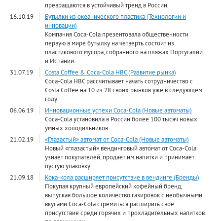
превращаются в устойчивый тренд в России.
16.10.19
Бутылки из океанического пластика (Технологии и
инновации)
Компания Coca-Cola презентовала общественности
первую в мире бутылку на четверть состоит из
пластикового мусора, собранного на пляжах Португалии
и Испании.
31.07.19
Costa Coffee & Coca-Cola HBC (Развитие рынка)
Coca-Cola HBC рассчитывает начать сотрудничество с
Costa Coffee на 10 из 28 своих рынков уже в следующем
году.
06.06.19
Инновационные успехи Coca-Cola (Новые автоматы)
Coca-Cola установила в России более 100 тысяч новых
умных холодильников.
21.02.19
«Глазастый» автомат от Coca-Cola (Новые автоматы)
Новый «глазастый» вендинговый автомат от Coca-Cola
узнает покупателей, продает им напитки и принимает
пустую упаковку.
21.09.18
Кока-кола расширяет присутствие в вендинге (Бренды)
Покупая крупный европейский кофейный бренд,
выпуская большое количество газировок с необычными
вкусами Coca-Cola стремиться расширить своё
присутствие среди горячих и прохладительных напитков