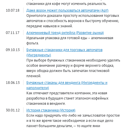
стаканчики для кофе могут изменить реальность.
10.07.18
Даже ворон может пользоваться автоматами (Арт)
Орнитологи доказали простоту использования торговых
автоматов и способность воронов к быстрому обучению,
передаче навыков и знаний.
07.11.17
Алюминиевый тренд ритейла (Развитие рынка)
Идеальная упаковка для готовой еды – алюминиевая
фольга.
09.10.13
Бумажные стаканчики для торговых автоматов
(Ингредиенты)
При выборе бумажных стаканчиков необходимо уделять
особое внимание размеру и форме верхнего ободка,
вверх ободка должен быть запечатан пластиковой
пленкой.
18.06.13
Бумажные стаканы для вендинга (Ингредиенты и
наполнители)
Как отмечают представители компании, эта новая
разработка в будущем станет эталоном кофейных
стаканчиков в вендинге.
30.01.12
История стаканчика (История)
Если надо придумать что-либо не замысловатое простое
и в то же время такое необходимое а если еще дело
пахнет большими деньгами, — то ищите янки