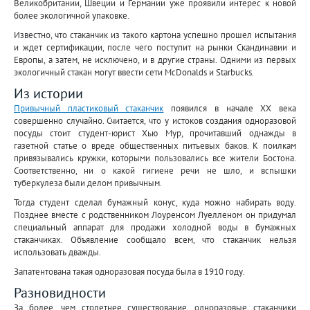
Великобритании, Швеции и Германии уже проявили интерес к новой
более экологичной упаковке.
Известно, что стаканчик из такого картона успешно прошел испытания
и ждет сертификации, после чего поступит на рынки Скандинавии и
Европы, а затем, не исключено, и в другие страны. Одними из первых
экологичный стакан могут ввести сети McDonalds и Starbucks.
Из истории
Привычный пластиковый стаканчик
появился в начале XX века
совершенно случайно. Считается, что у истоков создания одноразовой
посуды стоит студент-юрист Хью Мур, прочитавший однажды в
газетной статье о вреде общественных питьевых баков. К поилкам
привязывались кружки, которыми пользовались все жители Бостона.
Соответственно, ни о какой гигиене речи не шло, и вспышки
туберкулеза были делом привычным.
Тогда студент сделал бумажный конус, куда можно набирать воду.
Позднее вместе с родственником Лоуренсом Луелленом он придумал
специальный аппарат для продажи холодной воды в бумажных
стаканчиках. Объявление сообщало всем, что стаканчик нельзя
использовать дважды.
Запатентована такая одноразовая посуда была в 1910 году.
Разновидности
За более, чем столетнее существование, одноразовые стаканчики