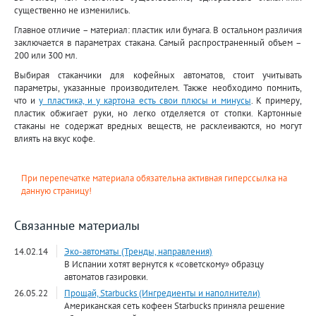
существенно не изменились.
Главное отличие – материал: пластик или бумага. В остальном различия
заключается в параметрах стакана. Самый распространенный объем –
200 или 300 мл.
Выбирая стаканчики для кофейных автоматов, стоит учитывать
параметры, указанные производителем. Также необходимо помнить,
что и
у пластика, и у картона есть свои плюсы и минусы
. К примеру,
пластик обжигает руки, но легко отделяется от стопки. Картонные
стаканы не содержат вредных веществ, не расклеиваются, но могут
влиять на вкус кофе.
При перепечатке материала обязательна активная гиперссылка на
данную страницу!
Связанные материалы
14.02.14
Эко-автоматы (Тренды, направления)
В Испании хотят вернутся к «советскому» образцу
автоматов газировки.
26.05.22
Прощай, Starbucks (Ингредиенты и наполнители)
Американская сеть кофеен Starbucks приняла решение