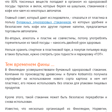
что 80% токсичных веществ попадают в организм из одноразовой
посуды: тарелок и вилок, которые берем на шашлыки, стаканчиков с
кофе или чаем из некоторых автоматов.
Главный совет, который дают исследователи, - отказаться от пластика в
пользу
бумажных одноразовых стаканчиков
, из которых удобнее и
безопаснее пить кофе или другие горячие напитки, предлагаемые
торговыми автоматами.
Во-вторых, алкоголь и пластик не совместимы, потому употреблять
горячительное из такой посуды – наносить двойной урон здоровью.
Нельзя хранить спиртное в пластиковой таре, а покупая питьевую воду
в таких бутылках, нужно смотреть срок годности и маркировку «ПЭТ».
Тем временем фины ...
В Финляндии усовершенствовали бумажный одноразовый стаканчик.
Компания по производству древесины и бумаги Kotkamills получила
сертификат на использование нового сорта картона: в нем нет
пластмасс, его можно использовать без опаски для упаковки пищевых
продуктов.
Кроме этого, такой стаканчик может быть безопасно переработан и
снова использован.
Известно, что несколько организаций из Финляндии, Норвегии,