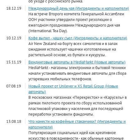
об уходе с российского рынка.
18.12.19
Международный день чая (Ингредиенты и наполнители)
На встрече Второго комитета Генеральной Ассамблеи
ООН участники утвердили проект резолюции о
ежегодном праздновании Международного дня чая
(International Tea Day).
10.12.19
Кофе выпил - чашку съел (Ингредиенты и наполнители)
Air New Zealand на борту всех самолетов и в залах
ожидания использует чашечки изготовленные на
растительной основе, из бумаги и кукурузы.
15.11.19
Вендинговые автоматы в MediaMarkt (Новые автоматы)
MediaMarkt - магазины электроники и бытовой техники
начали устанавливать вендинговые автоматы для сбора
устаревших мобильных телефонов.
07.08.19
Новый проект от Unilever и X5 Retail Group (Новые
автоматы)
В московских магазинах «Перекресток» и «Карусель» в
рамках пилотного проекта по сбору использованной
пластиковой упаковки у населения для последующей
переработки установили фандоматы.
13.08.18
Что нанести на кофейные стаканчики? (Ингредиенты и
наполнители)
Популяризация социальных идей как креативное
искусство в повседневности - как обычные картонные