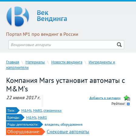
Портал №1 про вендинг в России
Главная
\
Материалы
\
Новости вендинга
\
Ингредиенты и
наполнители
Компания Mars установит автоматы с
M&M’s
22 июня 2017 г.
Рейтинг:
Тэги:
M&M’s
,
MARS
,
стаканчики
Бренды:
M&M’s
,
MARS
Роды деятельности:
владелец оборудования
Оборудование:
Снековые автоматы