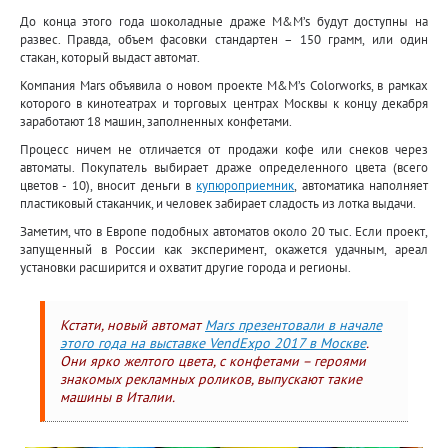
До конца этого года шоколадные драже M&M’s будут доступны на
развес. Правда, объем фасовки стандартен – 150 грамм, или один
стакан, который выдаст автомат.
Компания Mars объявила о новом проекте M&M’s Colorworks, в рамках
которого в кинотеатрах и торговых центрах Москвы к концу декабря
заработают 18 машин, заполненных конфетами.
Процесс ничем не отличается от продажи кофе или снеков через
автоматы. Покупатель выбирает драже определенного цвета (всего
цветов - 10), вносит деньги в
купюроприемник
, автоматика наполняет
пластиковый стаканчик, и человек забирает сладость из лотка выдачи.
Заметим, что в Европе подобных автоматов около 20 тыс. Если проект,
запущенный в России как эксперимент, окажется удачным, ареал
установки расширится и охватит другие города и регионы.
Кстати, новый автомат
Mars презентовали в начале
этого года на выставке VendExpo 2017 в Москве
.
Они ярко желтого цвета, с конфетами – героями
знакомых рекламных роликов, выпускают такие
машины в Италии.