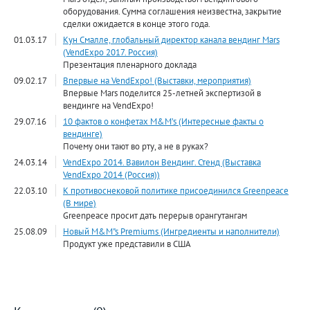
оборудования. Сумма соглашения неизвестна, закрытие
сделки ожидается в конце этого года.
01.03.17
Кун Смалле, глобальный директор канала вендинг Mars
(VendExpo 2017. Россия)
Презентация пленарного доклада
09.02.17
Впервые на VendExpo! (Выставки, мероприятия)
Впервые Mars поделится 25-летней экспертизой в
вендинге на VendExpo!
29.07.16
10 фактов о конфетах M&M’s (Интересные факты о
вендинге)
Почему они тают во рту, а не в руках?
24.03.14
VendExpo 2014. Вавилон Вендинг. Стенд (Выставка
VendExpo 2014 (Россия))
22.03.10
К противоснековой политике присоединился Greenpeace
(В мире)
Greenpeace просит дать перерыв орангутангам
25.08.09
Новый M&M"s Premiums (Ингредиенты и наполнители)
Продукт уже представили в США