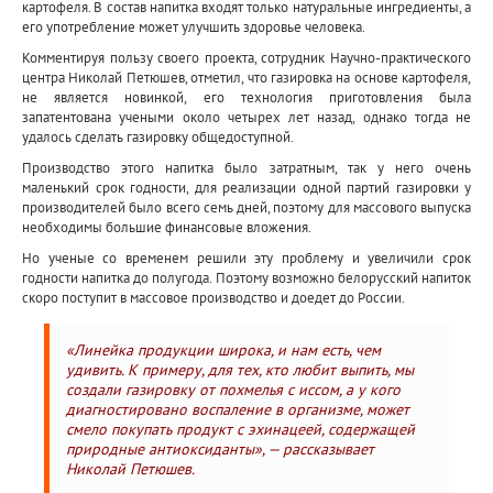
картофеля. В состав напитка входят только натуральные ингредиенты, а
его употребление может улучшить здоровье человека.
Комментируя пользу своего проекта, сотрудник Научно-практического
центра Николай Петюшев, отметил, что газировка на основе картофеля,
не является новинкой, его технология приготовления была
запатентована учеными около четырех лет назад, однако тогда не
удалось сделать газировку общедоступной.
Производство этого напитка было затратным, так у него очень
маленький срок годности, для реализации одной партий газировки у
производителей было всего семь дней, поэтому для массового выпуска
необходимы большие финансовые вложения.
Но ученые со временем решили эту проблему и увеличили срок
годности напитка до полугода. Поэтому возможно белорусский напиток
скоро поступит в массовое производство и доедет до России.
«Линейка продукции широка, и нам есть, чем
удивить. К примеру, для тех, кто любит выпить, мы
создали газировку от похмелья с иссом, а у кого
диагностировано воспаление в организме, может
смело покупать продукт с эхинацеей, содержащей
природные антиоксиданты», — рассказывает
Николай Петюшев.