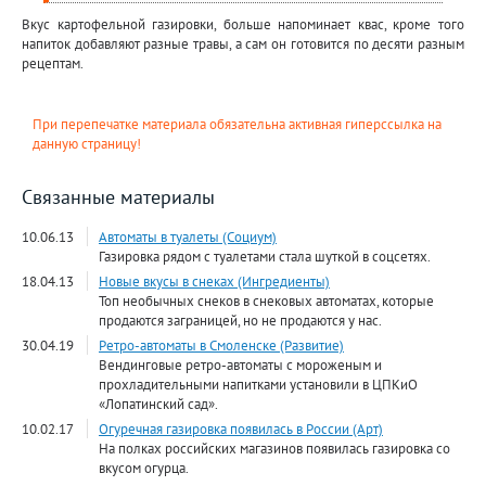
Вкус картофельной газировки, больше напоминает квас, кроме того
напиток добавляют разные травы, а сам он готовится по десяти разным
рецептам.
При перепечатке материала обязательна активная гиперссылка на
данную страницу!
Связанные материалы
10.06.13
Автоматы в туалеты (Социум)
Газировка рядом с туалетами стала шуткой в соцсетях.
18.04.13
Новые вкусы в снеках (Ингредиенты)
Топ необычных снеков в снековых автоматах, которые
продаются заграницей, но не продаются у нас.
30.04.19
Ретро-автоматы в Смоленске (Развитие)
Вендинговые ретро-автоматы с мороженым и
прохладительными напитками установили в ЦПКиО
«Лопатинский сад».
10.02.17
Огуречная газировка появилась в России (Арт)
На полках российских магазинов появилась газировка со
вкусом огурца.