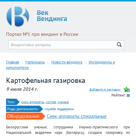
Портал №1 про вендинг в России
Главная
\
Материалы
\
Новости вендинга
\
Ингредиенты и
наполнители
Картофельная газировка
9 июля 2014 г.
Рейтинг:
Тэги:
снэк-аппараты
,
состав
,
ученые
Роды деятельности:
служба поддержки
Оборудование:
Снек-аппараты спиральные
Белорусские ученые, сотрудники Научно-практического при
Национальной академии наук (Беларусь), создали газировку из