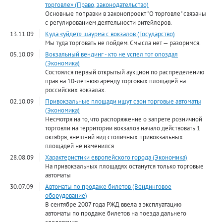
торговле» (Право, законодательство)
Основные поправки в законопроект "О торговле" связаны
с регулированием деятельности ритейлеров.
13.11.09
Куда «уйдет» шаурма с вокзалов (Государство)
Мы туда торговать не пойдем. Смысла нет — разоримся.
05.10.09
Вокзальный вендинг - кто не успел тот опоздал
(Экономика)
Состоялся первый открытый аукцион по распределению
прав на 10-летнюю аренду торговых площадей на
российских вокзалах.
02.10.09
Привокзальные площади ищут свои торговые автоматы
(Экономика)
Несмотря на то, что распоряжение о запрете розничной
торговли на территории вокзалов начало действовать 1
октября, внешний вид столичных привокзальных
площадей не изменился
28.08.09
Характеристики европейского города (Экономика)
На привокзальных площадях останутся только торговые
автоматы
30.07.09
Автоматы по продаже билетов (Вендинговое
оборудование)
В сентябре 2007 года РЖД ввела в эксплуатацию
автоматы по продаже билетов на поезда дальнего