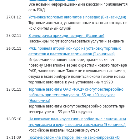
Всё новыми информационными киосками прибавляется
сеть РЖД.
27.01.12
Установка торговых автоматов в поездах (Бизнес-идеи)
Торговые автоматы, установленные в вагонах отнюдь не
исключительный случай
28.02.11
В электрички приходит вендинг (Развитие)
Пассажиры могут воспользоваться услугами вендинга
26.01.11
РЖД провела второй конкурс на установку торговых
автоматов и платежных терминалов (Экономика)
Информации о новом партнере, практически нет —
поэтому СМИ вполне верно окрестили нового партнера
РЖД малоизвестным.Также не озвучивается например,
откуда в Екатеринбурге появиться около тысячи новых
торговых автоматов, к уже установленным 1920
12.01.11
Торговые автоматы ОАО «РЖД» смогут бесперебойно
работать при температуре от -35 до +50 градусов
(Экономика)
Торговые автоматы смогут бесперебойно работать при
температуре от -35 до +50 градусов
16.03.10
На вокзалах планируют снять проблемы с платежными
терминалами и вендинговыми автоматами (Экономика)
Российские вокзалы модернизируються
17.11.09
Госдума отложила второе чтение законопроекта «О