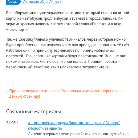
Город:
Липецкая обл. \ Липецк
Всё оборудование уже украшено логотипом, который станет визитной
карточкой автобусов, троллейбусов и трамваев города Липецка. Их
украсит красная надпись: сверху которой слово «Липецк», а внизу
«транспорт».
Так же уже закуплены 5 уличных терминалов, через которые можно
будет приобрести пластиковую карту для проезда и пополнить её счёт.
Работают они по принципу терминалов по приему мобильных
платежей. Транспортные карточки будут пластиковыми. Внешне они
похожи на банковские, но без чёрной полосы. Принцип работы –
бесконтактный, такой же, как в московском метрополитене.
При перепечатке материала обязательна активная гиперссылка на
данную страницу!
Связанные материалы
24.08.11
Автоматичесая проджа билетов - теперь и в "Газелях"
(Новости вендинга)
Липецк: впервые среди российских регионов здесь была