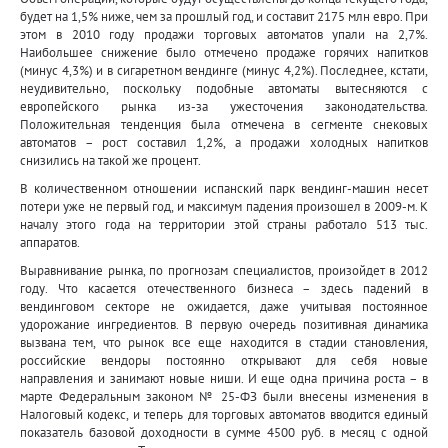
будет на 1,5% ниже, чем за прошлый год, и составит 2175 млн евро. При
этом в 2010 году продажи торговых автоматов упали на 2,7%.
Наибольшее снижение было отмечено продаже горячих напитков
(минус 4,3%) и в сигаретном вендинге (минус 4,2%). Последнее, кстати,
неудивительно, поскольку подобные автоматы вытесняются с
европейского рынка из-за ужесточения законодательства.
Положительная тенденция была отмечена в сегменте снековых
автоматов – рост составил 1,2%, а продажи холодных напитков
снизились на такой же процент.
В количественном отношении испанский парк вендинг-машин несет
потери уже не первый год, и максимум падения произошел в 2009-м. К
началу этого года на территории этой страны работало 513 тыс.
аппаратов.
Выравнивание рынка, по прогнозам специалистов, произойдет в 2012
году. Что касается отечественного бизнеса – здесь падений в
вендинговом секторе не ожидается, даже учитывая постоянное
удорожание ингредиентов. В первую очередь позитивная динамика
вызвана тем, что рынок все еще находится в стадии становления,
российские вендоры постоянно открывают для себя новые
направления и занимают новые ниши. И еще одна причина роста – в
марте Федеральным законом № 25-ФЗ были внесены изменения в
Налоговый кодекс, и теперь для торговых автоматов вводится единый
показатель базовой доходности в сумме 4500 руб. в месяц с одной