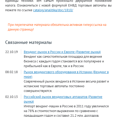
единицы техники. Тем самым произошло двукратное понижение
налога. Ознакомиться с новой формулой ЕНВД торговые автоматы вы
можете по ссылке
catalog/analitika/doc/1810/
При перепечатке материала обязательна активная гиперссылка на
данную страницу!
Связанные материалы
22.10.19
Вендинг-рынок в России и Европе (Развитие рынка)
Вендинг как самостоятельная площадка для ведения
бизнеса с каждым годом становится все популярнее и
прибыльней как в Европе, так и в России.
08.02.18
Рынок вендингового оборудования в Испании (Вендинг в
мире)
Современный рынок вендинга в Испании весьма развит и
испанские торговые автоматы постоянно
совершенствуются.
02.10.13
Российский рынок вендинговых аппаратов (Развитие
рынка)
Импорт вендинг-машин в Россию в 2011 году увеличился
на 78% в стоимостном выражении по сравнению с
предыдущим годом и составил 21,2 млн. долларов.