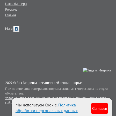
Наши баннеры
Реклама
Главная
Мы в
2009 © Век Вендинга - тематический
вендинг
портал
При перепечатке материалов портала активная гиперссылка на veq.ru
обязательна.
Условия использования
|
Реклама на портале
|
Наши баннеры
|
Карта
сайта
|
Контакты
Мы используем Cookie.
Политика
Согласен
обработки персональных данных
.