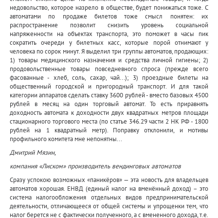
недовольство, которое назрело в обществе, будет понижаться тоже. С
автоматами по продаже билетов тоже смысл понятен: их
распространение позволит снизить уровень социальной
напряженности на объектах транспорта, это поможет в часы пик
сократить очереди у билетных касс, которые порой отнимают у
человека по сорок минут. Я выделил три группы автоматов, продающих:
1) товары медицинского назначения и средства личной гигиены; 2)
продовольственные товары повседневного спроса (прежде всего
фасованные - хлеб, соль, сахар, чай...); 3) проездные билеты на
общественный городской и пригородный транспорт. И для такой
категории аппаратов сделать ставку 3600 рублей - вместо базовых 4500
рублей в месяц на один торговый автомат. То есть приравнять
доходность автомата к доходности двух квадратных метров площади
стационарного торгового места (по статье 346.29 части 2 НК РФ - 1800
рублей на 1 квадратный метр). Поправку отклонили, и мотивы
профильного комитета мне непонятны...
Дмитрий Мязин,
компания «Лиском» производитель вендинговых автоматов
Сразу успокою возможных «паникёров» — эта новость для владельцев
автоматов хорошая. ЕНВД (единый налог на вменённый доход) – это
система налогообложения отдельных видов предпринимательской
деятельности, отличающееся от общей системы и упрощенки тем, что
налог берется не с фактически полученного, а с вмененного дохода, т.е.