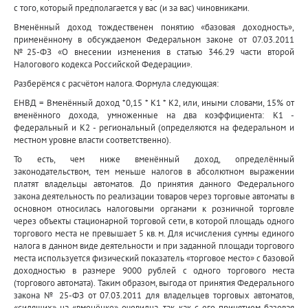
с того, который предполагается у вас (и за вас) чиновниками.
Вменённый доход тождественен понятию «базовая доходность»,
применённому в обсуждаемом Федеральном законе от 07.03.2011
№25-ФЗ «О внесении изменения в статью 346.29 части второй
Налогового кодекса Российской Федерации».
Разберёмся с расчётом налога. Формула следующая:
ЕНВД = Вменённый доход *0,15 * К1 * К2, или, иными словами, 15% от
вменённого дохода, умноженные на два коэффициента: К1 -
федеральный и К2 - региональный (определяются на федеральном и
местном уровне власти соответственно).
То есть, чем ниже вменённый доход, определённый
законодательством, тем меньше налогов в абсолютном выражении
платят владельцы автоматов. До принятия данного Федерального
закона деятельность по реализации товаров через торговые автоматы в
основном относилась налоговыми органами к розничной торговле
через объекты стационарной торговой сети, в которой площадь одного
торгового места не превышает 5 кв. м. Для исчисления суммы единого
налога в данном виде деятельности и при заданной площади торгового
места используется физический показатель «торговое место» с базовой
доходностью в размере 9000 рублей с одного торгового места
(торгового автомата). Таким образом, выгода от принятия Федерального
закона № 25-ФЗ от 07.03.2011 для владельцев торговых автоматов,
«сидящих» на «вменёнке» очевидна, так как с его принятием базовая