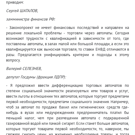
приводим:
Сергей ШАТАЛОВ,
замминистра финансов РФ:
- Законопроект не имеет финансовых последствий и направлен на
решение локальной проблемы - торговли через автоматы. Сегодня
возникают трудности с квалификацией в зависимости от того, где
поставлены автоматы, в залах малой или большой площади, а если это
квалифицируется как выносная торговля, то ставки ЕНВД отличаются в
разы. Предлагается унифицировать критерии и подходы к этому
вопросу.
Валерий СЕЛЕЗНЕВ,
депутат Госдумы (фракция ЛДПР):
- Я предложил ввести дифференциацию торговых автоматов по
степени социальной значимости реализуемых ими товаров и услуг,
ввести льготы в отношении тех автоматов, которые торгуют предметами
первой необходимости, предметами социального значения. Например,
чтоб за автомат по продаже бахил или гигиенических средств где-
нибудь в вузах или медучреждениях предприниматель платил бы
меньший налог, чем при размещении автомата с подкрашенной
газированной водой или пачкой сигарет. Если станет больше автоматов,
которые торгуют товарами первой необходимости, то, наверное, мы
сможем снизить цены на жизненно необходимые товары, и тогда