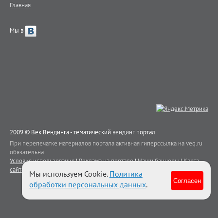
Главная
Мы в
2009 © Век Вендинга - тематический
вендинг
портал
При перепечатке материалов портала активная гиперссылка на veq.ru
обязательна.
Условия использования
|
Реклама на портале
|
Наши баннеры
|
Карта
сайта
|
Контакты
Мы используем Cookie.
Политика
Согласен
обработки персональных данных
.