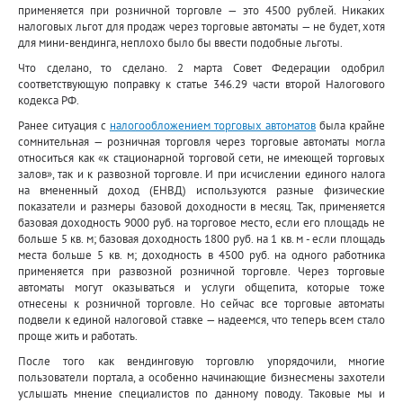
применяется при розничной торговле — это 4500 рублей. Никаких
налоговых льгот для продаж через торговые автоматы — не будет, хотя
для мини-вендинга, неплохо было бы ввести подобные льготы.
Что сделано, то сделано. 2 марта Совет Федерации одобрил
соответствующую поправку к статье 346.29 части второй Налогового
кодекса РФ.
Ранее ситуация с
налогообложением торговых автоматов
была крайне
сомнительная — розничная торговля через торговые автоматы могла
относиться как «к стационарной торговой сети, не имеющей торговых
залов», так и к развозной торговле. И при исчислении единого налога
на вмененный доход (ЕНВД) используются разные физические
показатели и размеры базовой доходности в месяц. Так, применяется
базовая доходность 9000 руб. на торговое место, если его площадь не
больше 5 кв. м; базовая доходность 1800 руб. на 1 кв. м - если площадь
места больше 5 кв. м; доходность в 4500 руб. на одного работника
применяется при развозной розничной торговле. Через торговые
автоматы могут оказываться и услуги общепита, которые тоже
отнесены к розничной торговле. Но сейчас все торговые автоматы
подвели к единой налоговой ставке — надеемся, что теперь всем стало
проще жить и работать.
После того как вендинговую торговлю упорядочили, многие
пользователи портала, а особенно начинающие бизнесмены захотели
услышать мнение специалистов по данному поводу. Таковые мы и