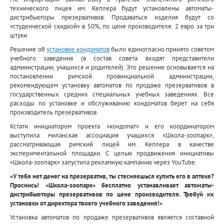
технического лицея им. Кеплера будут установлены автоматы-
дистрибьюторы презервативов. Продаваться изделия будут со
«студенческой скидкой» в 50%, по цене производителя: 2 евро за три
штуки.
Решение об
установке кондоматов
было единогласно принято советом
учебного заведения (в состав совета входят представители
администрации, учащихся и родителей). Это решение основывается на
постановлении римской провинциальной администрации,
рекомендующем установку автоматов по продаже презервативов в
государственных средних специальных учебных заведениях. Все
расходы по установке и обслуживанию кондоматов берет на себя
производитель презервативов.
Кстати инициатором проекта «кондомат» и его координатором
выступила миланская ассоциация учащихся «Школа-зоопарк»,
рассматривающая римский лицей им. Кеплера в качестве
экспериментальной площадки. С целью продвижения инициативы
«Школа-зоопарк» запустила рекламную кампанию через YouTube:
«У тебя нет денег на презерватив, ты стесняешься купить его в аптеке?
Проснись! «Школа-зоопарк» бесплатно устанавливает автоматы-
дистрибьюторы презервативов по цене производителя. Требуй их
установки от директора твоего учебного заведения!»
Установка автоматов по продаже презервативов является составной