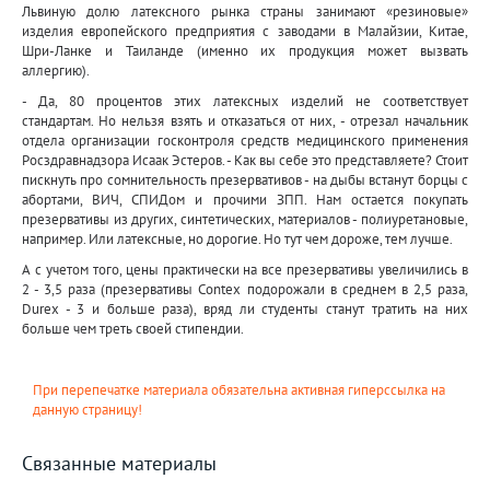
Львиную долю латексного рынка страны занимают «резиновые»
изделия европейского предприятия с заводами в Малайзии, Китае,
Шри-Ланке и Таиланде (именно их продукция может вызвать
аллергию).
- Да, 80 процентов этих латексных изделий не соответствует
стандартам. Но нельзя взять и отказаться от них, - отрезал начальник
отдела организации госконтроля средств медицинского применения
Росздравнадзора Исаак Эстеров. - Как вы себе это представляете? Стоит
пискнуть про сомнительность презервативов - на дыбы встанут борцы с
абортами, ВИЧ, СПИДом и прочими ЗПП. Нам остается покупать
презервативы из других, синтетических, материалов - полиуретановые,
например. Или латексные, но дорогие. Но тут чем дороже, тем лучше.
А с учетом того, цены практически на все презервативы увеличились в
2 - 3,5 раза (презервативы Contex подорожали в среднем в 2,5 раза,
Durex - 3 и больше раза), вряд ли студенты станут тратить на них
больше чем треть своей стипендии.
При перепечатке материала обязательна активная гиперссылка на
данную страницу!
Связанные материалы