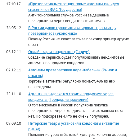
17.10.17
«Презервативные» вендинговые автоматы как идея
спасения от ФАС (Государство)
Антимонопольная служба России за дешевые
презервативы через вендинговые автоматы.
26.03.12
В России давно нужно активизировать пропаганду
презервативов (Экономика)
Почему Россия не хочет взять за практику пример других
стран
06.12.11
Онлайн карта кондоматов (Социум)
Создание сервиса, будет популяризовать вендинговые
автоматы по продаже кондомов.
02.12.11
Автоматы презервативов нерентабельны (Рынок и
отрасль)
Торговые автоматы регулярно ломают, 486 из них
повреждены
25.11.10
Аргентина выделяется своими продажами через
кондоматы (Тренды, направления)
О том насколько в России популярна покупка
презервативов через кондоматы — таких данных пока
нет. Но подозреваем, что не очень популярна.
09.09.10
Питерские театры установили кондоматы (Развитие
рынка)
Повышение уровня бытовой культуры конечно хорошо,