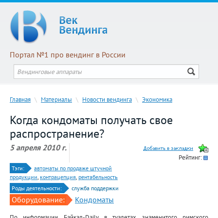
Портал №1 про вендинг в России
Главная
\
Материалы
\
Новости вендинга
\
Экономика
Когда кондоматы получать свое
распространение?
5 апреля 2010 г.
Рейтинг:
Тэги:
автоматы по продаже штучной
продукции
,
контрацепция
,
рентабельность
Роды деятельности:
служба поддержки
Оборудование:
Кондоматы
По информации Байкал-Daily в туалетах знаменитого римского