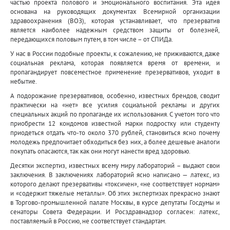
частью проекта полового и эмоционального воспитания. Эта идея
основана на руководящих документах Всемирной организации
здравоохранения (ВОЗ), которая устанавливает, что презерватив
является наиболее надежным средством защиты от болезней,
передающихся половым путем, в том числе – от СПИДа.
У нас в России подобные проекты, к сожалению, не приживаются, даже
социальная реклама, которая появляется время от времени, и
пропагандирует повсеместное применение презервативов, уходит в
небытие.
А подорожание презервативов, особенно, известных брендов, сводит
практически на «нет» все усилия социальной рекламы и других
специальных акций по пропаганде их использования. С учетом того что
приобрести 12 кондомов известной марки подростку или студенту
приодеться отдать что-то около 370 рублей, становиться ясно почему
молодежь предпочитает обходиться без них, а более дешевые аналоги
покупать опасаются, так как они могут нанести вред здоровью.
Десятки экспертиз, известных всему миру лабораторий – выдают свои
заключения. В заключениях лабораторий ясно написано — латекс, из
которого делают презервативы «токсичен», «не соответствует нормам»
и «содержит тяжелые металлы». Об этих экспертизах прекрасно знают
в Торгово-промышленной палате Москвы, в курсе депутаты Госдумы и
сенаторы Совета Федерации. И Росздравнадзор согласен: латекс,
поставляемый в Россию, не соответствует стандартам.