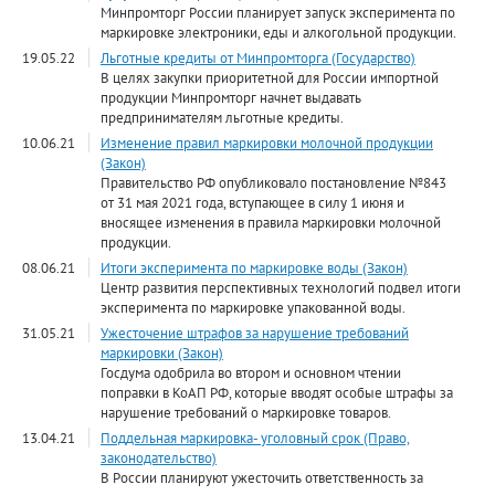
Минпромторг России планирует запуск эксперимента по
маркировке электроники, еды и алкогольной продукции.
19.05.22
Льготные кредиты от Минпромторга (Государство)
В целях закупки приоритетной для России импортной
продукции Минпромторг начнет выдавать
предпринимателям льготные кредиты.
10.06.21
Изменение правил маркировки молочной продукции
(Закон)
Правительство РФ опубликовало постановление №843
от 31 мая 2021 года, вступающее в силу 1 июня и
вносящее изменения в правила маркировки молочной
продукции.
08.06.21
Итоги эксперимента по маркировке воды (Закон)
Центр развития перспективных технологий подвел итоги
эксперимента по маркировке упакованной воды.
31.05.21
Ужесточение штрафов за нарушение требований
маркировки (Закон)
Госдума одобрила во втором и основном чтении
поправки в КоАП РФ, которые вводят особые штрафы за
нарушение требований о маркировке товаров.
13.04.21
Поддельная маркировка- уголовный срок (Право,
законодательство)
В России планируют ужесточить ответственность за