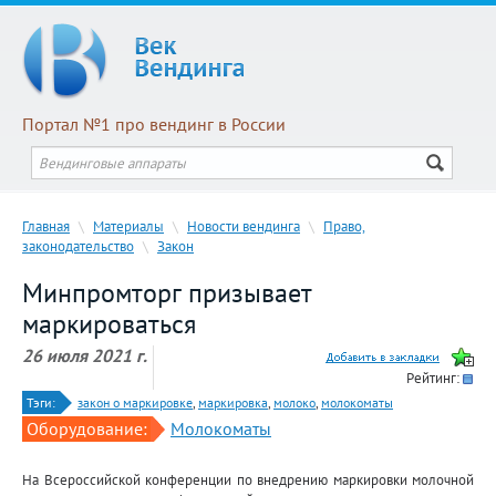
Портал №1 про вендинг в России
Главная
\
Материалы
\
Новости вендинга
\
Право,
законодательство
\
Закон
Минпромторг призывает
маркироваться
26 июля 2021 г.
Рейтинг:
Тэги:
закон о маркировке
,
маркировка
,
молоко
,
молокоматы
Оборудование:
Молокоматы
На Всероссийской конференции по внедрению маркировки молочной