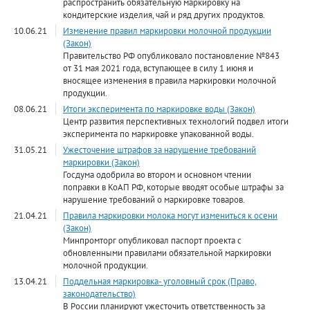
распространить обязательную маркировку на
кондитерские изделия, чай и ряд других продуктов.
10.06.21
Изменение правил маркировки молочной продукции
(Закон)
Правительство РФ опубликовало постановление №843
от 31 мая 2021 года, вступающее в силу 1 июня и
вносящее изменения в правила маркировки молочной
продукции.
08.06.21
Итоги эксперимента по маркировке воды (Закон)
Центр развития перспективных технологий подвел итоги
эксперимента по маркировке упакованной воды.
31.05.21
Ужесточение штрафов за нарушение требований
маркировки (Закон)
Госдума одобрила во втором и основном чтении
поправки в КоАП РФ, которые вводят особые штрафы за
нарушение требований о маркировке товаров.
21.04.21
Правила маркировки молока могут измениться к осени
(Закон)
Минпромторг опубликовал паспорт проекта с
обновленными правилами обязательной маркировки
молочной продукции.
13.04.21
Поддельная маркировка- уголовный срок (Право,
законодательство)
В России планируют ужесточить ответственность за