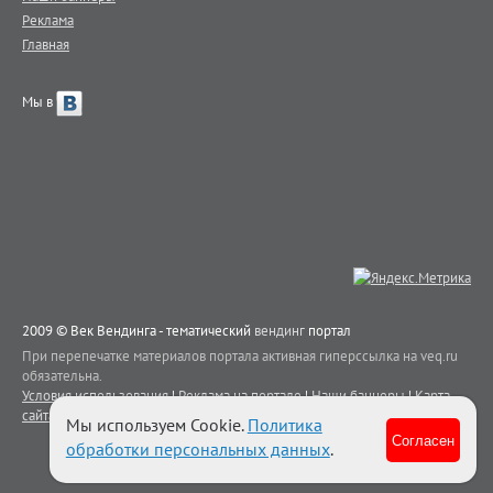
Реклама
Главная
Мы в
2009 © Век Вендинга - тематический
вендинг
портал
При перепечатке материалов портала активная гиперссылка на veq.ru
обязательна.
Условия использования
|
Реклама на портале
|
Наши баннеры
|
Карта
сайта
|
Контакты
Мы используем Cookie.
Политика
Согласен
обработки персональных данных
.