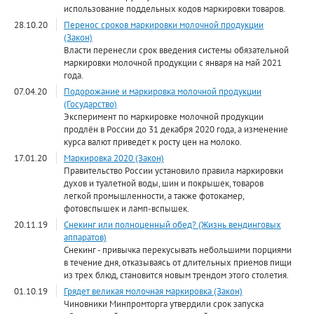
использование поддельных кодов маркировки товаров.
28.10.20
Перенос сроков маркировки молочной продукции
(Закон)
Власти перенесли срок введения системы обязательной
маркировки молочной продукции с января на май 2021
года.
07.04.20
Подорожание и маркировка молочной продукции
(Государство)
Эксперимент по маркировке молочной продукции
продлён в России до 31 декабря 2020 года, а изменение
курса валют приведет к росту цен на молоко.
17.01.20
Маркировка 2020 (Закон)
Правительство России установило правила маркировки
духов и туалетной воды, шин и покрышек, товаров
легкой промышленности, а также фотокамер,
фотовспышек и ламп-вспышек.
20.11.19
Снекинг или полноценный обед? (Жизнь вендинговых
аппаратов)
Снекинг - привычка перекусывать небольшими порциями
в течение дня, отказываясь от длительных приемов пищи
из трех блюд, становится новым трендом этого столетия.
01.10.19
Грядет великая молочная маркировка (Закон)
Чиновники Минпромторга утвердили срок запуска