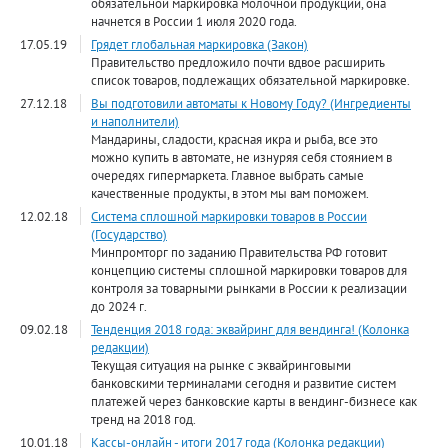
обязательной маркировка молочной продукции, она
начнется в России 1 июля 2020 года.
17.05.19
Грядет глобальная маркировка (Закон)
Правительство предложило почти вдвое расширить
список товаров, подлежащих обязательной маркировке.
27.12.18
Вы подготовили автоматы к Новому Году? (Ингредиенты
и наполнители)
Мандарины, сладости, красная икра и рыба, все это
можно купить в автомате, не изнуряя себя стоянием в
очередях гипермаркета. Главное выбрать самые
качественные продукты, в этом мы вам поможем.
12.02.18
Система сплошной маркировки товаров в России
(Государство)
Минпромторг по заданию Правительства РФ готовит
концепцию системы сплошной маркировки товаров для
контроля за товарными рынками в России к реализации
до 2024 г.
09.02.18
Тенденция 2018 года: эквайринг для вендинга! (Колонка
редакции)
Текущая ситуация на рынке с эквайринговыми
банковскими терминалами сегодня и развитие систем
платежей через банковские карты в вендинг-бизнесе как
тренд на 2018 год.
10.01.18
Кассы-онлайн - итоги 2017 года (Колонка редакции)