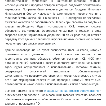
дополнительные требования к контрольно-кассовой технике,
используемой при продаже товаров, которые подлежат обязательной
маркировке. Поправки были внесены депутатом Госдумы Николаем
Николаевым и Сергем Крючеком (в законопроект первого чтения о
взаимодействии компаний IT в рамках ГЧП) и одобрены на заседании
думского комитета по собственности. Теперь при расчетах за подобные
товары необходимо будет использовать ККТ, которая сможет
обеспечить возможность формирования данных о товарах в виде
запросов о коде маркировки и уведомлений об их реализации, а также
передачу этих данных оператору информационных систем маркировки
через оператора фискальных данных.
Данное нововведение не будет распространяться на кассы, которые
применяются в отдаленных от сетей связи местностях, и на
территориях военных объектов, объектов органов ФСБ, ФСО или
органов внешней разведки. Проверка достоверности кода маркировки
здесь будет осуществляться с использованием кассовой техники,
содержащей фискальный накопитель, обеспечивающий
самостоятельную проверку достоверности кодов маркировки, в случае
если код маркировки содержит код проверки, который может быть
проверен таким накопителем с использованием ключа проверки кода.
Все это приведет к тому,что
владельцам вендингового оборудования
и
ритейлерам при работе с маркированным товаром может понадобится
обновление программного обеспечения. Стоимость такого обновления
зависит от поставщика ПО.