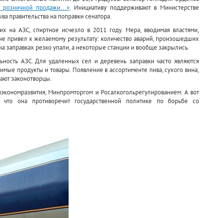
х розничной продажи…»
. Инициативу поддерживают в Министерстве
ва правительства на поправки сенатора.
их на АЗС, спиртное исчезло в 2011 году. Мера, вводимая властями,
 не привел к желаемому результату: количество аварий, произошедших
на заправках резко упали, а некоторые станции и вообще закрылись.
ьность АЗС. Для удаленных сел и деревень заправки часто являются
имые продукты и товары. Появление в ассортименте пива, сухого вина,
гают законотворцы.
экономразвития, Минпромторгом и Росалкогольрегулированием. А вот
 что она противоречит государственной политике по борьбе со