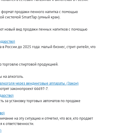
й формат продажи пенного напитка с помощью
ой системой SmartTap (умный кран).
уют новый вид продажи пенных напитков с помощью
ударство)
в России до 2025 года: малый бизнес, стрит-ритейл, что
ю торговлю спиртовой продукцией.
 на алкоголь.
алкоголя через вендинговые аппараты. (Закон)
отрят законопроект 66697-7.
дарство)
ь за установку торговых автоматов по продаже
во)
ание на эту ситуацию и отметил, что все, кто продает
 к ответственности.
)