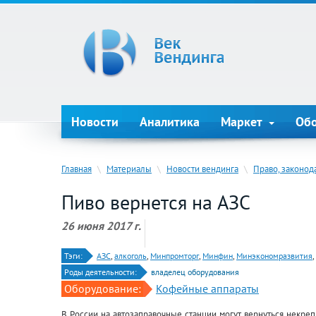
Новости
Аналитика
Маркет
Об
Главная
\
Материалы
\
Новости вендинга
\
Право, законод
Пиво вернется на АЗС
26 июня 2017 г.
Тэги:
АЗС
,
алкоголь
,
Минпромторг
,
Минфин
,
Минэкономразвития
,
Роды деятельности:
владелец оборудования
Оборудование:
Кофейные аппараты
В России на автозаправочные станции могут вернуться некреп