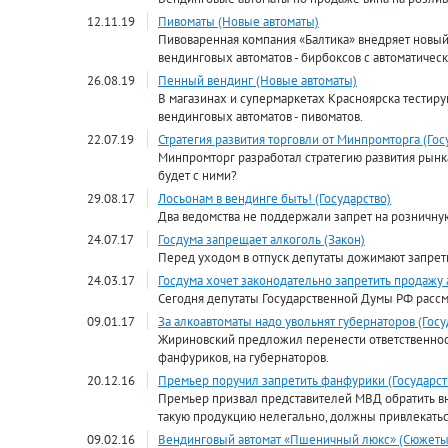
12.11.19
Пивоматы (Новые автоматы)
Пивоваренная компания «Балтика» внедряет новы
вендинговых автоматов - бирбоксов c автоматическ
26.08.19
Пенный вендинг (Новые автоматы)
В магазинах и супермаркетах Красноярска тестир
вендинговых автоматов - пивоматов.
22.07.19
Стратегия развития торговли от Минпромторга (Гос
Минпромторг разработал стратегию развития рынка 
будет с ними?
29.08.17
Лосьонам в вендинге быть! (Государство)
Два ведомства не поддержали запрет на розничну
24.07.17
Госдума запрещает алкоголь (Закон)
Перед уходом в отпуск депутаты дожимают запреты
24.03.17
Госдума хочет законодательно запретить продажу 
Сегодня депутаты Государственной Думы РФ рассм
09.01.17
За алкоавтоматы надо увольнят губернаторов (Госу
Жириновский предложил перенести ответственност
фанфуриков, на губернаторов.
20.12.16
Премьер поручил запретить фанфурики (Государст
Премьер призвал представителей МВД обратить вним
такую продукцию нелегально, должны привлекаться
09.02.16
Вендинговый автомат «Пшеничный люкс» (Сюжеты