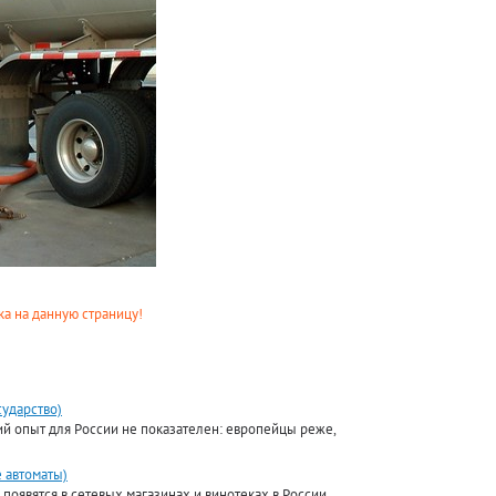
а на данную страницу!
сударство)
ий опыт для России не показателен: европейцы реже,
 автоматы)
появятся в сетевых магазинах и винотеках в России.