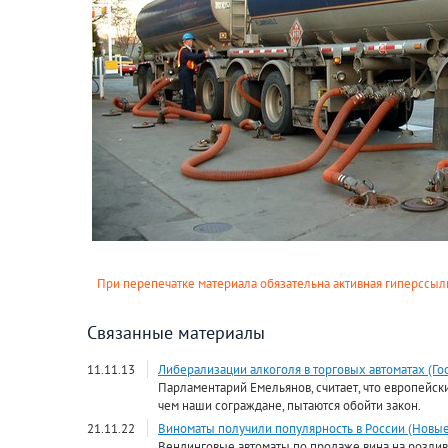
При перепечатке материала обязательна активная гиперссылк
Связанные материалы
11.11.13
Либерализации алкоголя в торговых автоматах (Го
Парламентарий Емельянов, считает, что европейск
чем наши сограждане, пытаются обойти закон.
21.11.22
Виноматы получили популярность в России (Новые
Вендинговые автоматы по продаже вина на розлив 