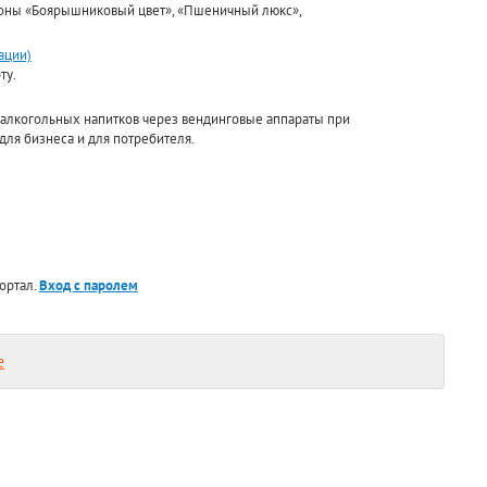
оны «Боярышниковый цвет», «Пшеничный люкс»,
ации)
ту.
боалкогольных напитков через вендинговые аппараты при
для бизнеса и для потребителя.
ортал.
Вход с паролем
е