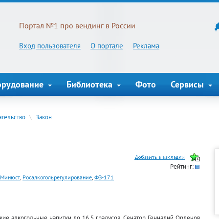
Портал №1 про вендинг в России
Вход пользователя
О портале
Реклама
орудование
Библиотека
Фото
Сервисы
ательство
\
Закон
Рейтинг:
Минюст
,
Росалкогольрегулирование
,
ФЗ-171
кие алкогольные напитки до 16,5 градусов. Сенатор Геннадий Орденов