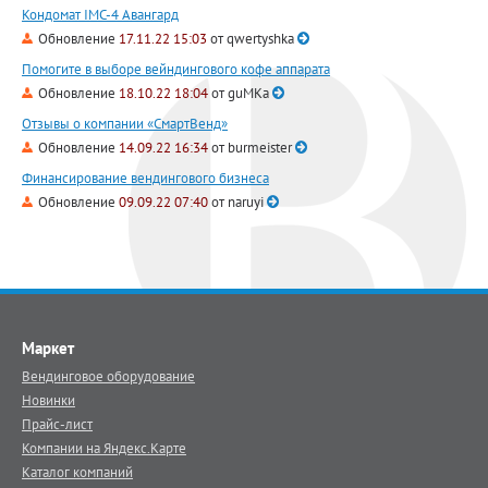
Кондомат IMC-4 Авангард
Обновление
17.11.22 15:03
от
qwertyshka
Помогите в выборе вейндингового кофе аппарата
Обновление
18.10.22 18:04
от
guMKa
Отзывы о компании «СмартВенд»
Обновление
14.09.22 16:34
от
burmeister
Финансирование вендингового бизнеса
Обновление
09.09.22 07:40
от
naruyi
Маркет
Вендинговое оборудование
Новинки
Прайс-лист
Компании на Яндекс.Карте
Каталог компаний