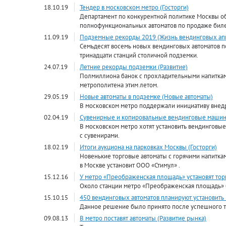
18.10.19
Тендер в московском метро (Госторги)
Департамент по конкурентной политике Москвы об
полнофункциональных автоматов по продаже биле
11.09.19
Подземные рекорды 2019 (Жизнь вендинговых ап
Семьдесят восемь новых вендинговых автоматов п
тринадцати станций столичной подземки.
24.07.19
Летние рекорды подземки (Развитие)
Полмиллиона банок с прохладительными напиткам
метрополитена этим летом.
29.05.19
Новые автоматы в подземке (Новые автоматы)
В московском метро поддержали инициативу внед
02.04.19
Сувенирные и копировальные вендинговые машины
В московском метро хотят установить вендинговые
с сувенирами.
18.02.19
Итоги аукциона на парковках Москвы (Госторги)
Новенькие торговые автоматы с горячими напитка
в Москве установит ООО «Стимул» .
15.12.16
У метро «Преображенская площадь» установят тор
Около станции метро «Преображенская площадь» 
15.10.15
450 вендинговых автоматов планируют установить 
Данное решение было принято после успешного те
09.08.13
В метро поставят автоматы (Развитие рынка)