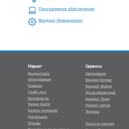
Программное обеспечение
Вендинг Инжиниринг
Маркет
Сервисы
Вендинговое
Заполняшки
оборудование
Вендинг.Компас
Новинки
Вендинг-Форум
Прайс-лист
Доска объявлений
Компании на
Вендинг-Точки
Яндекс.Карте
Рейтинг сайтов
Каталог компаний
Тендеры
Инструкции
Отзывы
Поиск по порталу