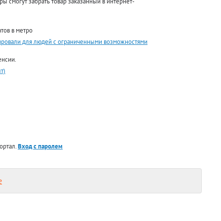
иры смогут забрать товар заказанный в интернет-
тов в метро
ировали для людей с ограниченными возможностями
енсии.
т)
ортал.
Вход с паролем
е