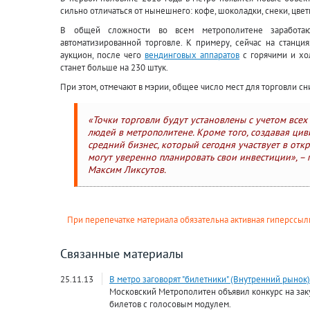
сильно отличаться от нынешнего: кофе, шоколадки, снеки, цвет
В общей сложности во всем метрополитене заработаю
автоматизированной торговле. К примеру, сейчас на станци
аукцион, после чего
вендинговых аппаратов
с горячими и хо
станет больше на 230 штук.
При этом, отмечают в мэрии, общее число мест для торговли с
«Точки торговли будут установлены с учетом все
людей в метрополитене. Кроме того, создавая ци
средний бизнес, который сегодня участвует в отк
могут уверенно планировать свои инвестиции», –
Максим Ликсутов.
При перепечатке материала обязательна активная гиперссылк
Связанные материалы
25.11.13
В метро заговорят "билетники" (Внутренний рынок)
Московский Метрополитен объявил конкурс на зак
билетов с голосовым модулем.