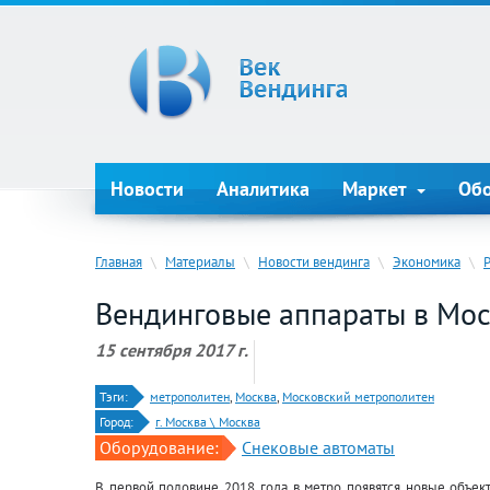
Новости
Аналитика
Маркет
Об
Главная
\
Материалы
\
Новости вендинга
\
Экономика
\
Вендинговые аппараты в Мос
15 сентября 2017 г.
Тэги:
метрополитен
,
Москва
,
Московский метрополитен
Город:
г. Москва \ Москва
Оборудование:
Снековые автоматы
В первой половине 2018 года в метро появятся новые объект