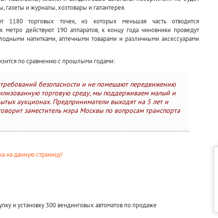
ы, газеты и журналы, хозтовары и галантерея.
т 1180 торговых точек, из которых меньшая часть отводится
ях метро действуют 190 аппаратов, к концу года чиновники проведут
лодными напитками, аптечными товарами и различными аксессуарами
низится по сравнению с прошлыми годами:
х требований безопасности и не помешают передвижению
вилизованную торговую среду, мы поддерживаем малый и
рытых аукционах. Предприниматели выходят на 5 лет и
 говорит заместитель мэра Москвы по вопросам транспорта
а на данную страницу!
упку и установку 300 вендинговых автоматов по продаже