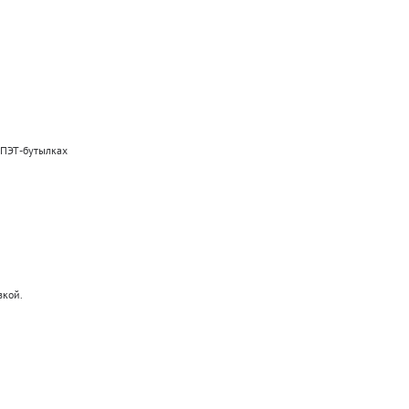
 ПЭТ-бутылках
вкой.