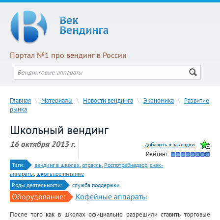
Портал №1 про вендинг в России
Главная
\
Материалы
\
Новости вендинга
\
Экономика
\
Развитие
рынка
Школьный вендинг
16 октября 2013 г.
Рейтинг:
Тэги:
вендинг в школах
,
отрасль
,
Роспотребнадзор
,
снэк-
аппараты
,
школьное питание
Роды деятельности:
служба поддержки
Оборудование:
Кофейные аппараты
После того как в школах официально разрешили ставить торговые