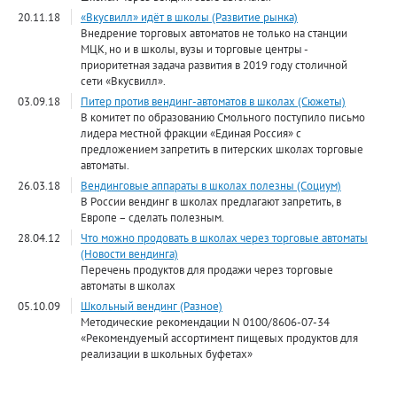
20.11.18
«Вкусвилл» идёт в школы (Развитие рынка)
Внедрение торговых автоматов не только на станции
МЦК, но и в школы, вузы и торговые центры -
приоритетная задача развития в 2019 году столичной
сети «Вкусвилл».
03.09.18
Питер против вендинг-автоматов в школах (Сюжеты)
В комитет по образованию Смольного поступило письмо
лидера местной фракции «Единая Россия» с
предложением запретить в питерских школах торговые
автоматы.
26.03.18
Вендинговые аппараты в школах полезны (Социум)
В России вендинг в школах предлагают запретить, в
Европе – сделать полезным.
28.04.12
Что можно продовать в школах через торговые автоматы
(Новости вендинга)
Перечень продуктов для продажи через торговые
автоматы в школах
05.10.09
Школьный вендинг (Разное)
Методические рекомендации N 0100/8606-07-34
«Рекомендуемый ассортимент пищевых продуктов для
реализации в школьных буфетах»