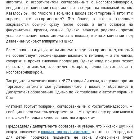
автоматы, с ассортиментом согласованным с Роспотребнадзором,
вендинговые компании стали активно выходить на школьный рынок.
Казалось бы, что плохого в том, что в школе стоит торговый автомат с
«правильным» ассортиментом? Тем более, в школах, столовые
закрываются обычно сразу после обеда, а дети остаются на
факультативы, кружки, секции. Однако зачастую родители против
установки вендинговых автоматов в школах, в итоге компании под
давлением убирают аппараты из школ.
Всем понятна ситуация, когда автомат торгует ассортиментом, который
не соответствует рекомендациям школьного питания, — а это чипсы,
сухарики и прочая снековая продукция. Однако «под прицел» может
попасть и тот автомат, ассортимент которого, полностью согласован с
Роспотребнадзором.
Так родители учеников школы №77 города Липецка, выступили против
торгового автомата уже установленного в школе и обратились в
Департамент образования. Однако по их требованию автомат убран не
был.
«Автомат торгует товарами, согласованными с Роспотребнадзором, —
сообщил председатель департамента. — Мы пустили эту организацию в
пять школ Липецка в качестве пилотного проекта».
Председатель департамента образования уверен, что никакой шумихи
вокруг появления в
школах торговых автоматов
, в которых нет вредных
для детей продуктов, подымать не стоит. Эксперимент будет