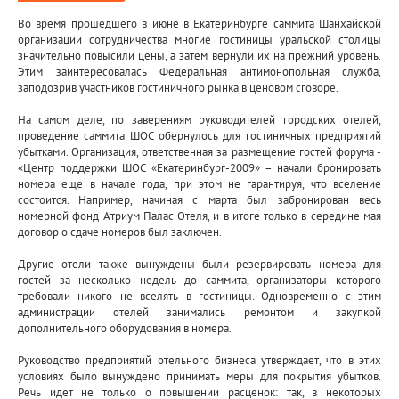
Во время прошедшего в июне в Екатеринбурге саммита Шанхайской
организации сотрудничества многие гостиницы уральской столицы
значительно повысили цены, а затем вернули их на прежний уровень.
Этим заинтересовалась Федеральная антимонопольная служба,
заподозрив участников гостиничного рынка в ценовом сговоре.
На самом деле, по заверениям руководителей городских отелей,
проведение саммита ШОС обернулось для гостиничных предприятий
убытками. Организация, ответственная за размещение гостей форума -
«Центр поддержки ШОС «Екатеринбург-2009» – начали бронировать
номера еще в начале года, при этом не гарантируя, что вселение
состоится. Например, начиная с марта был забронирован весь
номерной фонд Атриум Палас Отеля, и в итоге только в середине мая
договор о сдаче номеров был заключен.
Другие отели также вынуждены были резервировать номера для
гостей за несколько недель до саммита, организаторы которого
требовали никого не вселять в гостиницы. Одновременно с этим
администрации отелей занимались ремонтом и закупкой
дополнительного оборудования в номера.
Руководство предприятий отельного бизнеса утверждает, что в этих
условиях было вынуждено принимать меры для покрытия убытков.
Речь идет не только о повышении расценок: так, в некоторых