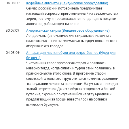
04.08.09
Кофейные автоматы (Вендинговое оборудование)
Сейчас российский потребитель предпочитает
настоящий эспрессо, приготовленный из свежемолотых
зерен, поэтому и прослеживается тенденция к покупке
автоматов, работающих на зерне
30.07.09
Американская стирка (Вендинговое оборудование)
Лондроматы (автоматические стиральные машины с
платежками) — неотъемлемая часть существования всех
американских городов
04.05.09
Аппарат для чистки обуви или ретро-бизнес (Идеи для
бизнеса)
Чистильщик сапог профессия старая и появилась
наверно тогда, когда сапоги и туфли сами появились, в
прямом смысле этого слова. В программе старой
советской школы, этот труд считался ярким выражением
эксплуатации человека человеком. На ум так и приходит
этакий негритенок Джим с обувным ящичком и банкой
гуталина, скромно притулившийся на углу Бродвея и
предлагающий за гроши навести лоск на ботинки
всяческим буржуям.