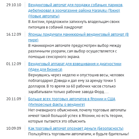
29.10.10
Вендинговый автомат для продажи собачьих париков,
дебютировал в зоомагазине района Harajuku (Токио)
(Новые автоматы)
В Англии, предложили запихнуть владельцам своих
питомцев в собачий ландромат
16.12.09
Японцы придумали маникюрный вендинговый автомат (В
мире)
В маникюрном автомате предусмотрен выбор между
различными узорами, сам выбор осуществляется с
помощью сенсорного экрана.
01.12.09
Вендиговый аппарат для взвешивания и диагностики
(Идеи для бизнеса)
Вернувшись через неделю и опустошив весы, человек
поблагодарил Дэвида и дал ему за аренду точки 5
долларов. В то время за 60 рабочих часов столько
зарабатывали только рабочие завода Форд....
20.11.09
Больше всех торговых автоматов в Японии и США
(Интересные факты о вендинге)
Нет очевидного объяснения, почему торговые автоматы
имеют такой большой успех в Японии, но есть теории,
которые пытаются это объяснить
10.09.09
Как торговый автомат опознает деньги (Безопасность)
Пользуйтесь торговыми автоматами, и будьте бдительны!