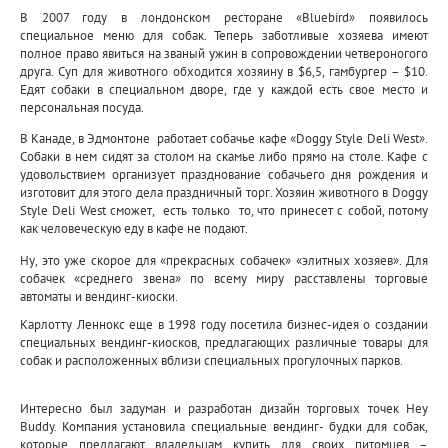
В 2007 году в лондонском ресторане «Bluebird» появилось
специальное меню для собак. Теперь заботливые хозяева имеют
полное право явиться на званый ужин в сопровождении четвероногого
друга. Суп для животного обходится хозяину в $6,5, гамбургер – $10.
Едят собаки в специальном дворе, где у каждой есть свое место и
персональная посуда.
В Канаде, в Эдмонтоне работает собачье кафе «Doggy Style Deli West».
Собаки в нем сидят за столом на скамье либо прямо на столе. Кафе с
удовольствием организует празднование собачьего дня рождения и
изготовит для этого дела праздничный торг. Хозяин животного в Doggy
Style Deli West сможет, есть только то, что принесет с собой, потому
как человеческую еду в кафе не подают.
Ну, это уже скорое для «прекрасных собачек» «элитных хозяев». Для
собачек «среднего звена» по всему миру расставлены торговые
автоматы и вендинг-киоски.
Карлотту Леннокс
еще в 1998 году посетила
бизнес-идея о создании
специальных вендинг-киосков
, предлагающих различные товары для
собак и расположенных вблизи специальных прогулочных парков.
Интересно был задуман и разработан дизайн торговых точек
Hey
Buddy
. Компания установила специальные вендинг- будки для собак,
которые предлагают владельцам купить для своих питомцев –