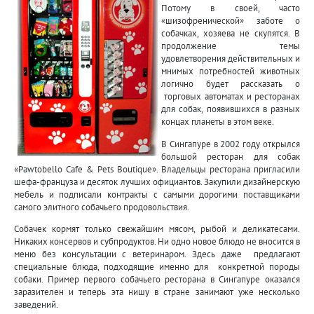
Потому в своей, часто
«шизофренической» заботе о
собачках, хозяева не скупятся. В
продолжение темы
удовлетворения действительных и
мнимых потребностей животных
логично будет рассказать о
торговых автоматах и ресторанах
для собак, появившихся в разных
концах планеты в этом веке.
В Сингапуре в 2002 году открылся
большой ресторан для собак
«Pawtobello Cafe & Pets Boutique». Владельцы ресторана пригласили
шефа-француза и десяток лучших официантов. Закупили дизайнерскую
мебель и подписали контракты с самыми дорогими поставщиками
самого элитного собачьего продовольствия.
Собачек кормят только свежайшим мясом, рыбой и деликатесами.
Никаких консервов и субпродуктов. Ни одно новое блюдо не вносится в
меню без консультации с ветеринаром. Здесь даже предлагают
специальные блюда, подходящие именно для конкретной породы
собаки. Пример первого собачьего ресторана в Сингапуре оказался
заразителен и теперь эта нишу в стране занимают уже несколько
заведений.