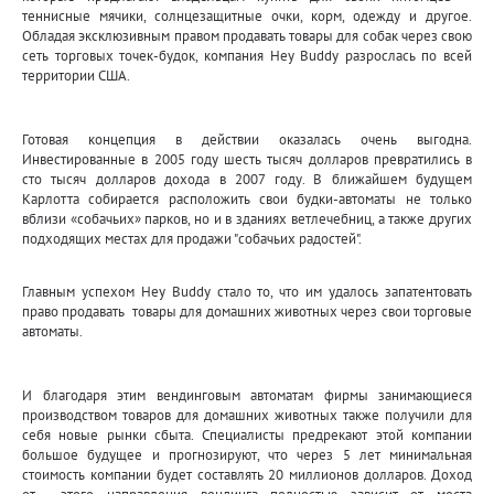
теннисные мячики, солнцезащитные очки, корм, одежду и другое.
Обладая эксклюзивным правом продавать товары для собак через свою
сеть торговых точек-будок, компания
Hey Buddy
разрослась по всей
территории США.
Готовая концепция в действии оказалась очень выгодна.
Инвестированные в 2005 году шесть тысяч долларов превратились в
сто тысяч долларов дохода в 2007 году. В ближайшем будущем
Карлотта собирается расположить свои будки-автоматы не только
вблизи «собачьих» парков, но и в зданиях ветлечебниц, а также других
подходящих местах для продажи "собачьих радостей".
Главным успехом
Hey Buddy
стало то, что им удалось запатентовать
право продавать товары для домашних животных через свои торговые
автоматы.
И благодаря этим вендинговым автоматам фирмы занимающиеся
производством товаров для домашних животных также получили для
себя новые рынки сбыта. Специалисты предрекают этой компании
большое будущее и прогнозируют, что через 5 лет минимальная
стоимость компании будет составлять 20 миллионов долларов.
Доход
от этого направления вендинга полностью зависит от места