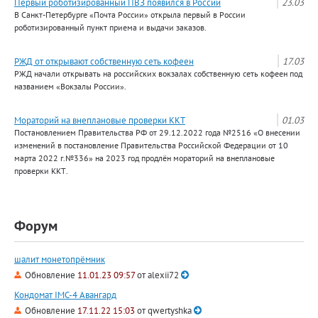
Первый роботизированный ПВЗ появился в России
23.03
В Санкт-Петербурге «Почта России» открыла первый в России
роботизированный пункт приема и выдачи заказов.
РЖД от открывают собственную сеть кофеен
17.03
РЖД начали открывать на российских вокзалах собственную сеть кофеен под
названием «Вокзалы России».
Мораторий на внеплановые проверки ККТ
01.03
Постановлением Правительства РФ от 29.12.2022 года №2516 «О внесении
изменений в постановление Правительства Российской Федерации от 10
марта 2022 г.№336» на 2023 год продлён мораторий на внеплановые
проверки ККТ.
Форум
шалит монетопрёмник
Обновление
11.01.23 09:57
от
alexii72
Кондомат IMC-4 Авангард
Обновление
17.11.22 15:03
от
qwertyshka