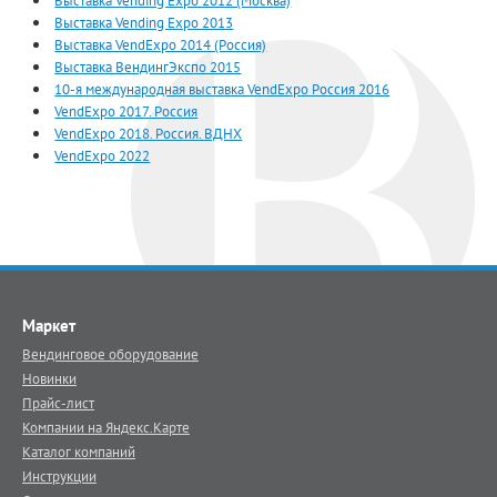
Выставка Vending Expo 2012 (Москва)
Выставка Vending Expo 2013
Выставка VendExpo 2014 (Россия)
Выставка ВендингЭкспо 2015
10-я международная выставка VendExpo Россия 2016
VendExpo 2017. Россия
VendExpo 2018. Россия. ВДНХ
VendExpo 2022
Маркет
Вендинговое оборудование
Новинки
Прайс-лист
Компании на Яндекс.Карте
Каталог компаний
Инструкции