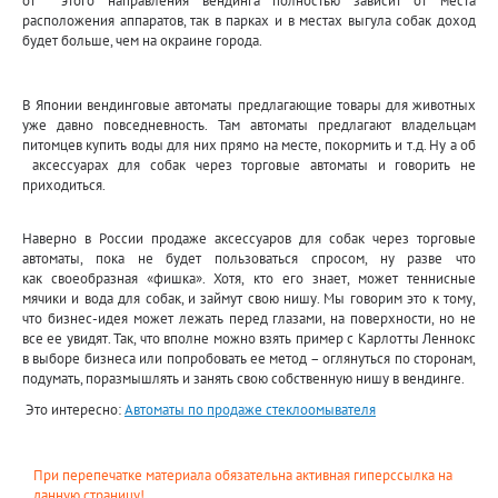
расположения аппаратов, так в парках и в местах выгула собак доход
будет больше, чем на окраине города.
В Японии вендинговые автоматы предлагающие товары для животных
уже давно повседневность. Там автоматы предлагают владельцам
питомцев купить воды для них прямо на месте, покормить и т.д. Ну а об
аксессуарах для собак через торговые автоматы и говорить не
приходиться.
Наверно в России продаже аксессуаров для собак через торговые
автоматы, пока не будет пользоваться спросом, ну разве что
как своеобразная «фишка». Хотя, кто его знает, может теннисные
мячики и вода для собак, и займут свою нишу. Мы говорим это к тому,
что
бизнес-идея
может лежать перед глазами, на поверхности, но не
все ее увидят. Так, что вполне можно взять пример с Карлотты Леннокс
в выборе бизнеса или попробовать ее метод – оглянуться по сторонам,
подумать, поразмышлять и занять свою собственную нишу в вендинге.
Это интересно:
Автоматы по продаже стеклоомывателя
При перепечатке материала обязательна активная гиперссылка на
данную страницу!