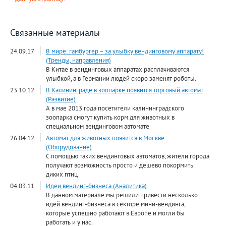
Связанные материалы
24.09.17
В мире: гамбургер – за улыбку вендинговому аппарату!
(Тренды, направления)
В Китае в вендинговых аппаратах расплачиваются
улыбкой, а в Германии людей скоро заменят роботы.
23.10.12
В Калининграде в зоопарке появится торговый автомат
(Развитие)
А в мае 2013 года посетители калининградского
зоопарка смогут купить корм для животных в
специальном вендинговом автомате
26.04.12
Автомат для животных появится в Москве
(Оборудование)
С помощью таких вендинговых автоматов, жители города
получают возможность просто и дешево покормить
диких птиц
04.03.11
Идеи вендинг-бизнеса (Аналитика)
В данном материале мы решили привести несколько
идей вендинг-бизнеса в секторе мини-вендинга,
которые успешно работают в Европе и могли бы
работать и у нас.