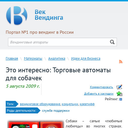
Портал №1 про вендинг в России
Главная
\
Материалы
\
Аналитика
\
Идеи для бизнеса
Это интересно: Торговые автоматы
для собачек
5 августа 2009 г.
Рейтинг:
Тэги:
вендинговое оборудование
,
концепции
,
креатифф
Роды деятельности:
служба поддержки
Собаки – самые «любимые
любимцы» во многих странах.