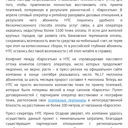
того, чтобы практически полностью восстановить сеть приема
платежей, потерянную в результате разногласий с «Евросетью». В
апреле сотовый оператор и ритейлер разорвали деловые отношения, в
результате чего абоненты МТС лишились удобного и
бескомиссионного способа оплаты услуг связи, а для оператора
оказались недоступны более 5100 точек оплаты. И если для жителей
крупных городов, где развита сеть банковских терминалов оплаты,
сохранялась возможность внести средства на мобильный счет, не теряя
при этом на комиссионных сборах, то в российской глубинке абоненты
МТС остались без такой возможности ( об этом читайте в справке).
Конфликт между «Евросетью» и МТС не спровоцировал массового
оттока клиентов сотового оператора, число которых продолжает
медленно, но верно, расти – в пресс-релизе на официальном сайте
компании в конце сентября указывалось число 96,17 миллиона
абонентов, за шесть месяцев прирост составил 4 миллиона. Теперь же
МТС не просто восполнили количество точек по приему платежей,
которые были потеряны весной в лице салонов «Евросеть». Путем
договоренностей с партнерами оператор восстановил и географию
точек, расположив свои
платежные терминалы
в непосредственной
близости, на расстоянии не более 200 метров, от магазинов «Евросети».
Пресс-секретарь МТС Ирина Осадчая уверяет, что компании удалось
осуществить данный проект с минимальными затратами, благодаря
существующим партнерским отношениям с региональными