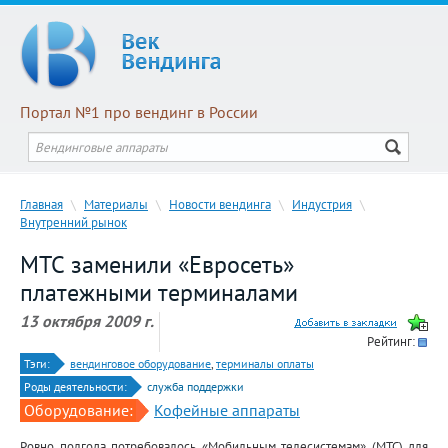
Портал №1 про вендинг в России
Главная
\
Материалы
\
Новости вендинга
\
Индустрия
\
Внутренний рынок
МТС заменили «Евросеть»
платежными терминалами
13 октября 2009 г.
Рейтинг:
Тэги:
вендинговое оборудование
,
терминалы оплаты
Роды деятельности:
служба поддержки
Оборудование:
Кофейные аппараты
Ровно полгода потребовалось «Мобильным телесистемам» (МТС) для