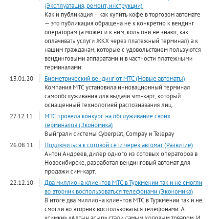
(Эксплуатация, ремонт, инструкции)
Как и публикация – как купить кофе в торговом автомате
— это публикация обращена не к конкретно к вендинг
операторам (а может и к ним, коль они не знают, как
оплачивать услуги ЖКХ через платежный терминал) а к
нашим гражданам, которые с удовольствием пользуются
вендинговыми аппаратами и в частности платежными
терминалами
13.01.20
Биометрический вендинг от МТС (Новые автоматы)
Компания МТС установила инновационный терминал
самообслуживания для выдачи sim-карт, который
оснащенный технологией распознавания лиц.
27.12.11
МТС провела конкурс на обслуживание своих
терминалов (Экономика)
Выйграли системы Cyberplat, Compay и Telepay
26.08.11
Подлючиться к сотовой сети через автомат (Развитие)
Антон Андреев, дилер одного из сотовых операторов в
Новосибирске, разработал вендинговый автомат для
продажи сим-карт.
22.12.10
Два миллиона клиентов МТС в Туркмении так и не смогли
во вторник воспользоваться телефонами (Экономика)
В итоге два миллиона клиентов МТС в Туркмении так и не
смогли во вторник воспользоваться телефонами. А
«симки» «Алтын асыр» стали самым ходовым товаром. И