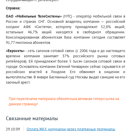
Справка:
ОАО «Мобильные ТелеСистемы»
(МТС) - оператор мобильной связи в
России и странах СНГ. Основной владелец компании — российский
холдинг АФК «Система», которому принадлежит 52,8% акций;
остальные 46,7% акций находятся в свободном обращении.
Консолидированная абонентская база компании сегодня составляет
91,77 миллиона абонентов.
«Евросеть»
- сеть салонов сотовой связи (с 2006 года и до настоящего
времени компания занимает 37% российского рынка сотовых
ритейлеров). Ей принадлежит более 5 тысяч салонов сотовой связи в
городе. Основатель компании Евгений Чичваркин сейчас скрывается от
российских властей в Лондоне. Его обвиняют в хищении и
вымогательстве. В январе Басманный суд Москвы выдал санкцию на его
заочный арест.
При перепечатке материала обязательна активная гиперссылка на
данную страницу!
Связанные материалы
29.10.09
Оплата ЖКХ, комуналки через платежные терминалы