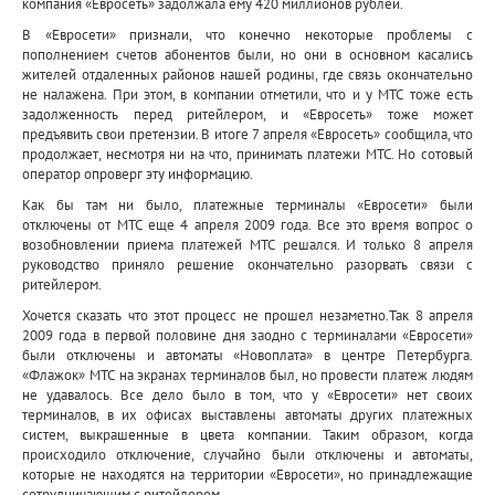
компания «Евросеть» задолжала ему 420 миллионов рублей.
В «Евросети» признали, что конечно некоторые проблемы с
пополнением счетов абонентов были, но они в основном касались
жителей отдаленных районов нашей родины, где связь окончательно
не налажена. При этом, в компании отметили, что и у МТС тоже есть
задолженность перед ритейлером, и «Евросеть» тоже может
предъявить свои претензии. В итоге 7 апреля «Евросеть» сообщила, что
продолжает, несмотря ни на что, принимать платежи МТС. Но сотовый
оператор опроверг эту информацию.
Как бы там ни было, платежные терминалы «Евросети» были
отключены от МТС еще 4 апреля 2009 года. Все это время вопрос о
возобновлении приема платежей МТС решался. И только 8 апреля
руководство приняло решение окончательно разорвать связи с
ритейлером.
Хочется сказать что этот процесс не прошел незаметно.Так 8 апреля
2009 года в первой половине дня заодно с терминалами «Евросети»
были отключены и автоматы «Новоплата» в центре Петербурга.
«Флажок» МТС на экранах терминалов был, но провести платеж людям
не удавалось. Все дело было в том, что у «Евросети» нет своих
терминалов, в их офисах выставлены автоматы других платежных
систем, выкрашенные в цвета компании. Таким образом, когда
происходило отключение, случайно были отключены и автоматы,
которые не находятся на территории «Евросети», но принадлежащие
сотрудничающим с ритейлером.