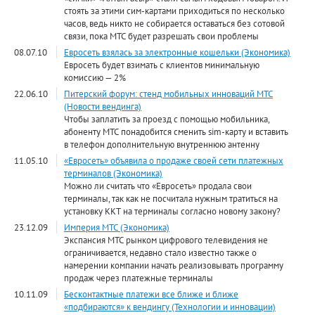
стоять за этими сим-картами приходиться по несколько
часов, ведь никто не собирается оставаться без сотовой
связи, пока МТС будет разрешать свои проблемы
08.07.10
Евросеть взялась за электронные кошельки (Экономика)
Евросеть будет взимать с клиентов минимальную
комиссию — 2%
22.06.10
Питерский форум: стенд мобильных инноваций МТС
(Новости вендинга)
Чтобы заплатить за проезд с помощью мобильника,
абоненту МТС понадобится сменить sim-карту и вставить
в телефон дополнительную внутреннюю антенну
11.05.10
«Евросеть» объявила о продаже своей сети платежных
терминалов (Экономика)
Можно ли считать что «Евросеть» продала свои
терминалы, так как не посчитала нужным тратиться на
установку ККТ на терминалы согласно новому закону?
23.12.09
Империя МТС (Экономика)
Экспансия МТС рынком цифрового телевидения не
ограничивается, недавно стало известно также о
намерении компании начать реализовывать программу
продаж через платежные терминалы
10.11.09
Бесконтактные платежи все ближе и ближе
«подбираются» к вендингу (Технологии и инновации)