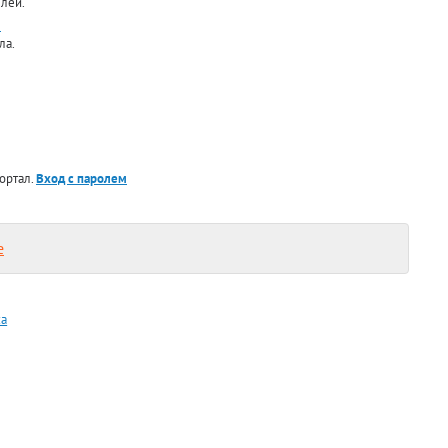
лей.
)
ла.
ортал.
Вход с паролем
е
za