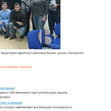
а территории уфимского филиала бизнес школы «Синергия».
а на данную страницу!
тие рынка)
оров и собственников стрит-ритейла для защиты
рговли.
тинг и реклама)
а и Google завоёвывает всё большую популярность