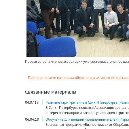
Первая встреча членов ассоциации уже состоялась, она прошл
При перепечатке материала обязательна активная гиперссылк
Связанные материалы
04.07.19
Развитие стрит-ритейла в Санкт-Петербурге (Разви
В Санкт-Петербурге появится Ассоциация арендат
интересов вендоров и саморегулирования стрит-то
06.04.18
Обоучение для вендинг-предпринимателей (Марке
Бесплатная программа «Бизнес класс» от Сбербанк