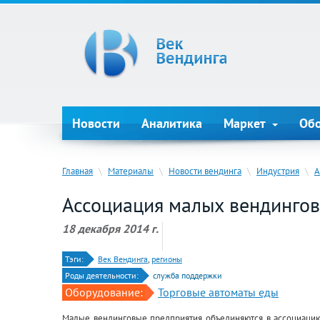
Новости
Аналитика
Маркет
Об
Главная
\
Материалы
\
Новости вендинга
\
Индустрия
\
А
Ассоциация малых вендингов
18 декабря 2014 г.
Тэги:
Век Вендинга
,
регионы
Роды деятельности:
служба поддержки
Оборудование:
Торговые автоматы еды
Малые вендинговые предприятия объединяются в ассоциаци