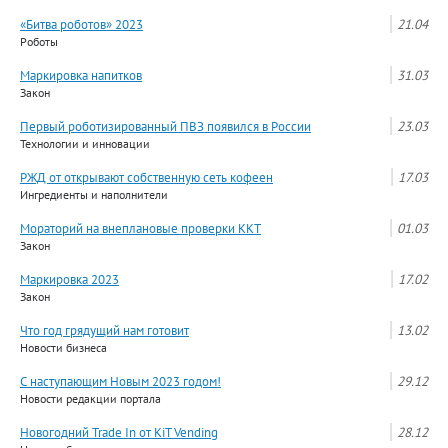
«Битва роботов» 2023
21.04
Роботы
Маркировка напитков
31.03
Закон
Первый роботизированный ПВЗ появился в России
23.03
Технологии и инновации
РЖД от открывают собственную сеть кофеен
17.03
Ингредиенты и наполнители
Мораторий на внеплановые проверки ККТ
01.03
Закон
Маркировка 2023
17.02
Закон
Что год грядущий нам готовит
13.02
Новости бизнеса
С наступающим Новым 2023 годом!
29.12
Новости редакции портала
Новогодний Trade In от KiT Vending
28.12