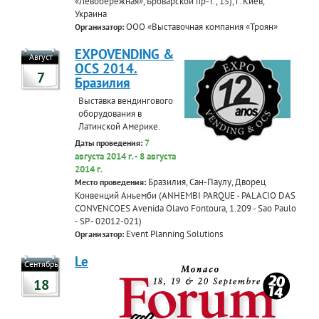
«Левобережная», Броварской пр-т., 15), г. Киев,
Украина
ООО «Выставочная компания «Троян»
Организатор:
EXPOVENDING &
Август
OCS 2014.
7
Бразилия
Выставка вендингового
оборудования в
Латинской Америке.
7
Даты проведения:
августа 2014 г. - 8 августа
2014 г.
Бразилия, Сан-Паулу, Дворец
Место проведения:
Конвенций Аньемби (ANHEMBI PARQUE - PALACIO DAS
CONVENCOES Avenida Olavo Fontoura, 1.209 - Sao Paulo
- SP - 02012-021)
Event Planning Solutions
Организатор:
Le
Сентябрь
18