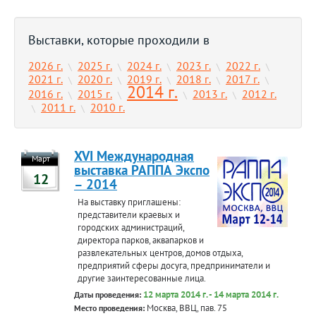
Выставки, которые проходили в
2026 г.
2025 г.
2024 г.
2023 г.
2022 г.
\
\
\
\
\
2021 г.
2020 г.
2019 г.
2018 г.
2017 г.
\
\
\
\
\
2014 г.
2016 г.
2015 г.
2013 г.
2012 г.
\
\
\
\
2011 г.
2010 г.
\
\
XVI Международная
Март
выставка РАППА Экспо
12
– 2014
На выставку приглашены:
представители краевых и
городских администраций,
директора парков, аквапарков и
развлекательных центров, домов отдыха,
предприятий сферы досуга, предприниматели и
другие заинтересованные лица.
12 марта 2014 г. - 14 марта 2014 г.
Даты проведения:
Москва, ВВЦ, пав. 75
Место проведения: