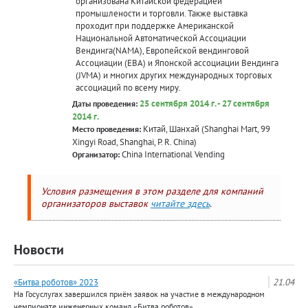
организована Китайской федерацией
промышлености и торговли. Также выставка
проходит при поддержке Американской
Национальной Автоматической Ассоциации
Вендинга(NAMA), Европейской вендинговой
Ассоциации (ЕВА) и Японской ассоциации Вендинга
(JVMA) и многих других международных торговых
ассоциаций по всему миру.
25 сентября 2014 г. - 27 сентября
Даты проведения:
2014 г.
Китай, Шанхай (Shanghai Mart, 99
Место проведения:
Xingyi Road, Shanghai, P. R. China)
China International Vending
Организатор:
Условия размещения в этом разделе для компаний
организаторов выставок
читайте здесь
.
Новости
«Битва роботов» 2023
21.04
На Госуслугах завершился приём заявок на участие в международном
чемпионате инженерных команд «Битва роботов».