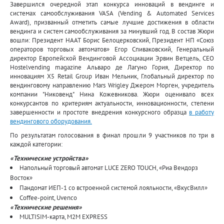
Завершился очередной этап конкурса инноваций в вендинге и
системах самообслуживания VASA (Vending & Automated Services
Award), призванный отметить самые лучшие достижения в области
вендинга и систем самообслуживания за минувший год. В состав Жюри
вошли: Президент НААТ Борис Белоцерковский, Президент НП «Союз
операторов торговых автоматов» Егор Спиваковский, Генеральный
директор Европейской Вендинговой Ассоциации Эрвин Ветцель, CEO
Hostelvending magazine Альваро де Лагуно Гория, Директор по
инновациям X5 Retail Group Иван Мельник, Глобальный директор по
вендинговому направлению Mars Wrigley Джером Морген, учредитель
компании "Никовенд" Нина Кожевникова. Жюри оценивало всех
конкурсантов по критериям актуальности, инновационности, степени
завершенности и простоте внедрения конкурсного образца
в работу
вендингового оборудования.
По результатам голосования в финал прошли 9 участников по три в
каждой категории:
«Технические устройства»
Напольный торговый автомат LUCE ZERO TOUCH, «Риа Вендорз
Восток»
Пандомат ИЕП-1 со встроенной системой лояльности, «ВкусВилл»
Coffee-point, Uvenco
«Технические решения»
MULTISIM-карта, M2M EXPRESS