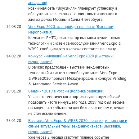
аппаратов)
Розничная сеть «ВкусВилл» планирует установку и
обслуживание снековых вендинговых автоматов в
жилых домах Москвы и Санкт-Петербурга.
12.03.20
VendExpo 2020: все пройдет по плану (Выставки,
мероприятия)
Компания EMTG, организатор выставки вендинговых
технологий и систем самообслуживания VendExpo &
WRS5, сообщила, что выставка состоится по плану.
14.02.20
Конкурс инноваций на VendExpo2020 (Выставки,
мероприятия)
В рамках предстоящей выставки вендинговых
технологий и систем самообслуживания VendExpo
&WRS52020 пройдет Международный конкурс Vending
& Automated Services Award.
29.01.20
Вендинг 2019 в России (Колонка редакции)
У нашего тематического портала существует обычай -
подводить итоги минувшего года. 2019 год был весьма
насыщенным событиями для бизнеса в целом и, вендинг
не стал исключением.
28.01.20
Выставка VendExpo & WRS5 2020: новички, инновации и
самые актуальные темы вендинг-бизнеса (Выставки,
мероприятия)
Уже через 2 месяца стартует главное событие