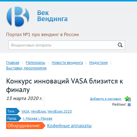
Портал №1 про вендинг в России
Главная
\
Материалы
\
Новости вендинга
\
Индустрия
\
Выставки, мероприятия
Конкурс инноваций VASA близится к
финалу
13 марта 2020 г.
Рейтинг:
Тэги:
VASA
,
VendExpo
,
VendExpo 2020
Город:
г. Москва \ Москва
Оборудование:
Кофейные аппараты