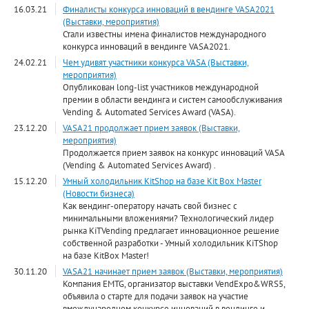
16.03.21
Финалисты конкурса инноваций в вендинге VASA2021
(Выставки, мероприятия)
Стали известны имена финалистов международного
конкурса инноваций в вендинге VASA2021.
24.02.21
Чем удивят участники конкурса VASA (Выставки,
мероприятия)
Опубликован long-list участников международной
премии в области вендинга и систем самообслуживания
Vending & Automated Services Award (VASA).
23.12.20
VASA21 продолжает прием заявок (Выставки,
мероприятия)
Продолжается прием заявок на конкурс инноваций VASA
(Vending & Automated Services Award) .
15.12.20
Умный холодильник KitShop на базе Kit Box Master
(Новости бизнеса)
Как вендинг-оператору начать свой бизнес с
минимальными вложениями? Технологический лидер
рынка KiTVending предлагает инновационное решение
собственной разработки - Умный холодильник KiTShop
на базе KitBox Master!
30.11.20
VASA21 начинает прием заявок (Выставки, мероприятия)
Компания EMTG, организатор выставки VendExpo&WRS5,
объявила о старте для подачи заявок на участие
вмеждународном конкурсе инноваций в вендинге и