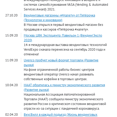
системах самообслуживания VASA (Vending & Automated
Services Award) 2021.
27.10.20
Вендинговые магазины «#Налету» от Пятёрочка
(Технологии и инновации)
В Москве открылся первый вендинговый магазин без
продавцов и кассиров «Пятёрочка #налету».
15.09.20
Москва. ЦВК Экспоцентр. Павильон 1 (ВендингЭкспо
2020)
14-я международная выставка вендинговых технологий
VendExpo сначала перенесена на сентябрь 2020 года и
отменена!
11.09.20
Uvenco пробует новый формат торговли (Развитие
рынка)
На фоне ограниченной работы бизнес-центров
вендинговый оператор Uvenco начал развивать
собственные кофейни в торговых центрах.
10.04.20
НААТ обратилась к министру экономического развития
(Развитие рынка)
Национальная Ассоциация Автоматизированной
Торговли (НААТ) сообщила министру экономического
развития России о критическом состоянии вендинговой
отрасли из-за ситуации с пандемией коронавируса.
02.04.20
ВкусВилл в каждый подъезд (Жизнь вендинговых