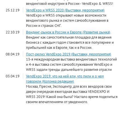
вендинговой индустрии в России - VendExpo & WRS5!
25.12.19
VendExpo и WRS5 2020 (Выставки, мероприятия)
VendExpo и WRS5 открывают новые возможности
вендингового рынка и систем самообслуживания в
России и странах СНГ.
22.10.19
Вендинг-рынок в России и Европе (Развитие рынка)
Вендинг как самостоятельная площадка для ведения
бизнеса с каждым годом становится все популярнее и
прибыльней как в Европе, так и в России.
08.04.19
Пост-релиз VendExpo 2019 (Выставки, мероприятия)
13-я международная выставка вендинговых технологий
и 4-я выставка систем самообслуживания VendExpo и
WRS5 задали тренды дальнейшего развития отрасли
03.04.19
VendExpo 2019: что на ней ели, что пили и о чем
говорили (Колонка редакции)
Москва, Пресня, Экспоцентр, для всех вендоров свои
двери очередная ежегодная выставка VENDEXPO И
WRS5 2019! Какой она была? Настало время поделиться
своими впечатлениями от увиденного.