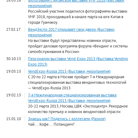
18.03.18
Фотографии с китайской выставки VMF 2018 (Выставки,
мероприятия)
Российский участник поделился фотографиями выставки
VMF 2018, проходившей в начале марта на юге Китая в
городе Гуанчжоу.
27.02.17
ВендЭкспо 2017 открывает свои двери (Выставки,
мероприятия)
На выставке будут представлены новинки отрасли,
пройдет деловая программа форума «Вендинг и системы
самообслуживания в России».
30.10.13
Персоналии выставки Vend-Expo 2013 (Выставка Vending
Expo 2013)
19.03.13
VendExpo-Russia 2013 (Выставки, мероприятия)
С 20 по 22 марта в Москве пройдет 7-я Международная
специализированная выставка вендинговых технологий
— VendExpo-Russia 2013
19.02.13
7-я Международная специализированная выставка
VendExpo-Russia 2013 (Выставки, мероприятия)
20-22 марта 2013, Москва, ЦВК «Экспоцентр». Рекордное
количество премьер и новинок вендинговой отрасли
15.01.10
Знаешь как? Поделись с коллегами (Разное)
Чай… Кофе… Потанцуем?