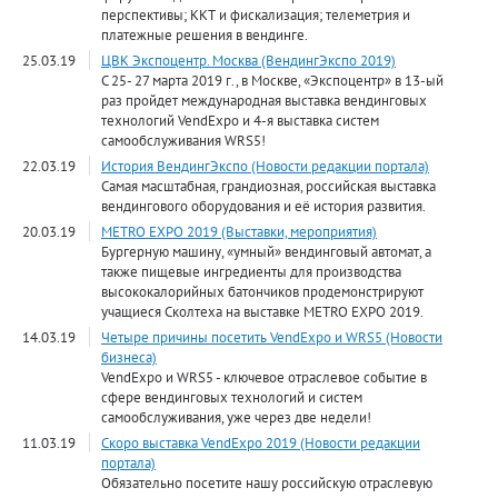
перспективы; ККТ и фискализация; телеметрия и
платежные решения в вендинге.
25.03.19
ЦВК Экспоцентр. Москва (ВендингЭкспо 2019)
C 25- 27 марта 2019 г., в Москве, «Экспоцентр» в 13-ый
раз пройдет международная выставка вендинговых
технологий VendExpo и 4-я выставка систем
самообслуживания WRS5!
22.03.19
История ВендингЭкспо (Новости редакции портала)
Самая масштабная, грандиозная, российская выставка
вендингового оборудования и её история развития.
20.03.19
METRO EXPO 2019 (Выставки, мероприятия)
Бургерную машину, «умный» вендинговый автомат, а
также пищевые ингредиенты для производства
высококалорийных батончиков продемонстрируют
учащиеся Сколтеха на выставке METRO EXPO 2019.
14.03.19
Четыре причины посетить VendExpo и WRS5 (Новости
бизнеса)
VendExpo и WRS5 - ключевое отраслевое событие в
сфере вендинговых технологий и систем
самообслуживания, уже через две недели!
11.03.19
Скоро выставка VendExpo 2019 (Новости редакции
портала)
Обязательно посетите нашу российскую отраслевую