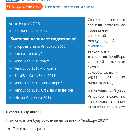
Оборудование:
Вендинговые магазины
Совсем немного
VendExpo 2019
времени остается до
проведения
►
ВендингЭкспо 2019
очередной
Выставка начинает подготовку!
международной
выставки
►
Скоро выставка VendExpo 2019
вендинговых
►
Кто на выставку?
технологий VendExpo
►
VendExpo 2019 ждёт!
и 4-ой выставки
систем
►
VendExpo 2019 – открыта!
самообслуживания
►
54-ФЗ на VendExpo 2019
WRS5 - с 25 по 27
►
VendExpo 2019 - день второй!
марта 2019 года!
►
VendExpo 2019. Отзывы участников
На сегодняшний день
VendExpo можно по
►
Обзор VendExpo-2019
праву считать главным
отраслевым событием
в России и странах СНГ.
Итак, каковы же буду основные направления VendExpo 2019?
Торговые аппараты