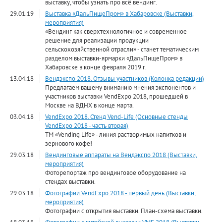
выставку, чтобы узнать про всё вендинг.
29.01.19
Выставка «ДальПищеПром» в Хабаровске (Выставки,
мероприятия)
«Вендинг как сверхтехнологичное и современное
решение для реализации продукции
сельскохозяйственной отрасли» - станет тематическим
разделом выставки-ярмарки «ДальПищеПром» в
Хабаровске в конце февраля 2019 г.
13.04.18
Вендэкспо 2018. Отзывы участников (Колонка редакции)
Предлагаем вашему вниманию мнения экспонентов и
участников выставки VendExpo 2018, прошедшей в
Москве на ВДНХ в конце марта.
03.04.18
VendExpo 2018. Стенд Vend-Life (Основные стенды
VendExpo 2018 - часть вторая)
ТМ «Vending Life» - линия растворимых напитков и
зернового кофе!
29.03.18
Вендинговые аппараты на Вендэкспо 2018 (Выставки,
мероприятия)
Фоторепортаж про вендинговое оборудование на
стендах выставки.
29.03.18
Фотографии VendExpo 2018 - первый день (Выставки,
мероприятия)
Фотографии с открытия выставки. План-схема выставки.