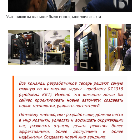
Участников на выставке было много, запомнились эти:
Все команды разработчиков теперь решают самую
главную по их мнению задачу - проблему 07.2018
(проблема ККТ). Именно эти команды могли бы
сейчас проектировать новые автоматы, создавать
новые технологии, удивлять посетителей.
По-моему мнению, мы - разработчики, должны нести
в мир новинки, удивлять и восхищать окружающих
нас, развивать отрасль, делать решения более
эффективными, более доступными и более
надёжными. Создавать новый мир вендинга.