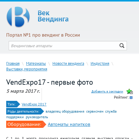
Портал №1 про вендинг в России
Главная
\
Материалы
\
Новости вендинга
\
Индустрия
\
Выставки, мероприятия
VendExpo17 - первые фото
5 марта 2017 г.
Рейтинг:
Тэги:
VendExpo 2017
Роды деятельности:
владелец оборудования
сервисмен
служба
поддержки
руководитель
Оборудование:
Автоматы напитков
C 1 по 3 марта проходила ежегодная главная выставка отрасли -