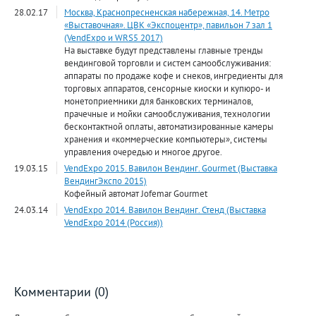
28.02.17
Москва, Краснопресненская набережная, 14. Метро
«Выставочная». ЦВК «Экспоцентр», павильон 7 зал 1
(VendExpo и WRS5 2017)
На выставке будут представлены главные тренды
вендинговой торговли и систем самообслуживания:
аппараты по продаже кофе и снеков, ингредиенты для
торговых аппаратов, сенсорные киоски и купюро- и
монетоприемники для банковских терминалов,
прачечные и мойки самообслуживания, технологии
бесконтактной оплаты, автоматизированные камеры
хранения и «коммерческие компьютеры», системы
управления очередью и многое другое.
19.03.15
VendExpo 2015. Вавилон Вендинг. Gourmet (Выставка
ВендингЭкспо 2015)
Кофейный автомат Jofemar Gourmet
24.03.14
VendExpo 2014. Вавилон Вендинг. Стенд (Выставка
VendExpo 2014 (Россия))
Комментарии (0)