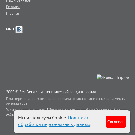
Реклама
Главная
Мы в
2009 © Век Вендинга - тематический
вендинг
портал
При перепечатке материалов портала активная гиперссылка на veq.ru
обязательна.
Условия использования
|
Реклама на портале
|
Наши баннеры
|
Карта
сайта
|
Контакты
Мы используем Cookie.
Политика
Согласен
обработки персональных данных
.