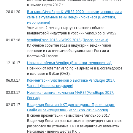
в начале марта 2017 г.
28.01.20
Выставка VendExpo & WRS5 2020: новички, инновации и
самые актуальные темы вендинг-бизнеса (Выставки,
мероприятия)
Уже через 2 месяца стартует главное событие
вендинговой индустрии в России - VendExpo & WRS5!
01.02.18
VendingExpo 2018 и WRS5 2018 (Пресс-релизы)
Ключевое событие года в индустрии вендинговой
торговли и систем самообслуживания в России и
Восточной Европе.
12.10.17
Новинки Jofemar Vending (Выставки, мероприятия)
Новинки от Jofemar Vending на ярмарке в Дюссельдорфе
и выставке в Дубаи (ОАЭ).
06.03.17
Комментарии участников о выставке VendExpo 2017.
Часть 1 (Колонка редакции)
02.03.17
Новинка - автомат компании MARS! (VendExpo 2017.
Россия)
02.03.17
Владимир Лопатин. ККТ для вендинга. Презентация.
Слайд «Преимущества» (VendExpo 2017. Россия)
В своей презентации на выставке VendExpo 2017
Владимир Лопатин рассказывал о преимуществах своих
разработок по установке ККТ в вендинговых автоматах.
На слайде - преимущества ККТ.