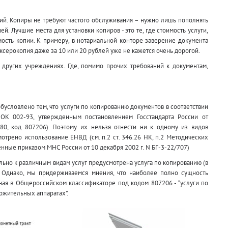
ий. Копиры не требуют частого обслуживания – нужно лишь пополнять
ей. Лучшие места для установки копиров - это те, где стоимость услуги,
ость копии. К примеру, в нотариальной конторе заверение документа
 ксерокопия даже за 10 или 20 рублей уже не кажется очень дорогой.
 других учреждениях. Где, помимо прочих требований к документам,
бусловлено тем, что услуги по копированию документов в соответствии
ОК 002-93, утвержденным постановлением Госстандарта России от
 80, код 807206). Поэтому их нельзя отнести ни к одному из видов
отрено использование ЕНВД (см. п.2 ст. 346.26 НК, п.2 Методических
ные приказом МНС России от 10 декабря 2002 г. N БГ-3-22/707)
но к различным видам услуг предусмотрена услуга по копированию (в
). Однако, мы придерживаемся мнения, что наиболее полно сущность
ная в Общероссийском классификаторе под кодом 807206 - “услуги по
ожительных аппаратах”.