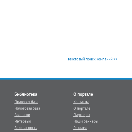
текстовый поиск компаний >>
Библиотека
О портале
Правовая база
Контакты
Налоговая база
О портале
Выставки
Партнеры
Интервью
Наши баннеры
Безопасность
Реклама