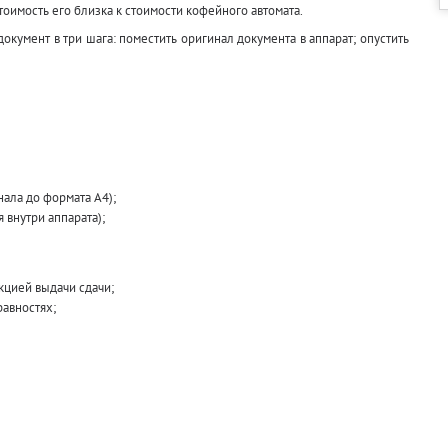
тоимость его близка к стоимости кофейного автомата.
кумент в три шага: поместить оригинал документа в аппарат; опустить
ала до формата А4);
 внутри аппарата);
кцией выдачи сдачи;
авностях;