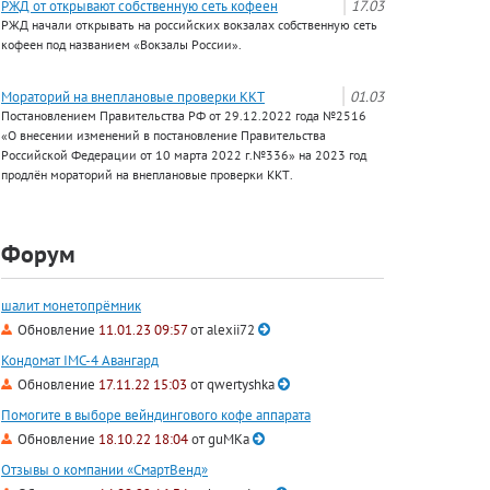
РЖД от открывают собственную сеть кофеен
17.03
РЖД начали открывать на российских вокзалах собственную сеть
кофеен под названием «Вокзалы России».
Мораторий на внеплановые проверки ККТ
01.03
Постановлением Правительства РФ от 29.12.2022 года №2516
«О внесении изменений в постановление Правительства
Российской Федерации от 10 марта 2022 г.№336» на 2023 год
продлён мораторий на внеплановые проверки ККТ.
Форум
шалит монетопрёмник
Обновление
11.01.23 09:57
от
alexii72
Кондомат IMC-4 Авангард
Обновление
17.11.22 15:03
от
qwertyshka
Помогите в выборе вейндингового кофе аппарата
Обновление
18.10.22 18:04
от
guMKa
Отзывы о компании «СмартВенд»