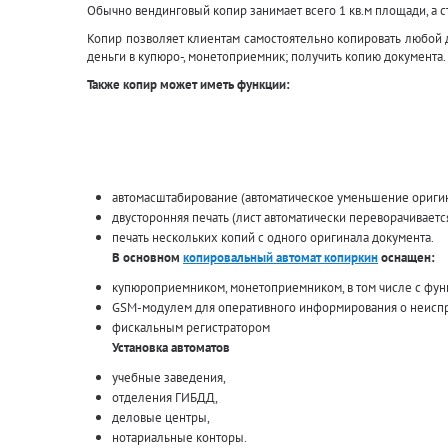
Обычно вендинговый копир занимает всего 1 кв.м площади, а с
Копир позволяет клиентам самостоятельно копировать любой до
деньги в купюро-, монетоприемник; получить копию документа.
Также копир может иметь функции:
автомасштабирование (автоматическое уменьшение оригин
двусторонняя печать (лист автоматически переворачивается
печать нескольких копий с одного оригинала документа.
В основном
копировальный автомат копиркин
оснащен:
купюроприемником, монетоприемником, в том числе с фун
GSM-модулем для оперативного информирования о неиспр
фискальным регистратором
Установка автоматов
учебные заведения,
отделения ГИБДД,
деловые центры,
нотариальные конторы.