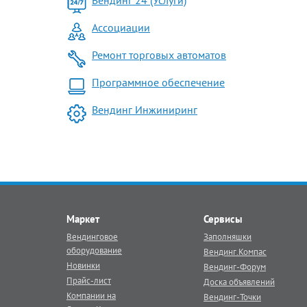
Вендинг 24 (Услуги)
Ассоциации
Ремонт торговых автоматов
Программное обеспечение
Вендинг Инжиниринг
Маркет
Сервисы
Вендинговое
Заполняшки
оборудование
Вендинг.Компас
Новинки
Вендинг-Форум
Прайс-лист
Доска объявлений
Компании на
Вендинг-Точки