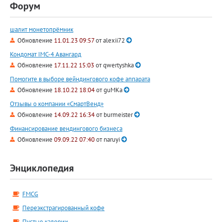
Форум
шалит монетопрёмник
Обновление
11.01.23 09:57
от
alexii72
Кондомат IMC-4 Авангард
Обновление
17.11.22 15:03
от
qwertyshka
Помогите в выборе вейндингового кофе аппарата
Обновление
18.10.22 18:04
от
guMKa
Отзывы о компании «СмартВенд»
Обновление
14.09.22 16:34
от
burmeister
Финансирование вендингового бизнеса
Обновление
09.09.22 07:40
от
naruyi
Энциклопедия
FMCG
Переэкстрагированный кофе
Пустые калории