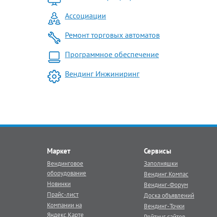
Ассоциации
Ремонт торговых автоматов
Программное обеспечение
Вендинг Инжиниринг
Маркет
Сервисы
Вендинговое
Заполняшки
оборудование
Вендинг.Компас
Новинки
Вендинг-Форум
Прайс-лист
Доска объявлений
Компании на
Вендинг-Точки
Яндекс.Карте
Рейтинг сайтов