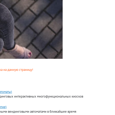
а на данную страницу!
втоматы)
ендинговых интерактивных многофункциональных киосков
итие)
йными вендинговыми автоматами в ближайшее время