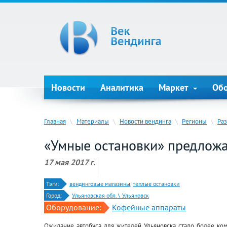
Новости
Аналитика
Маркет
Об
Главная
\
Материалы
\
Новости вендинга
\
Регионы
\
Ра
«Умные остановки» предложа
17 мая 2017 г.
Тэги:
вендинговые магазины
,
теплые остановки
Город:
Ульяновская обл. \ Ульяновск
Оборудование:
Кофейные аппараты
Ожидание автобуса для жителей Ульяновска стало более ко