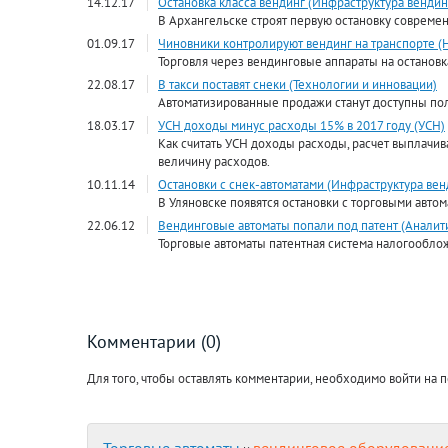
14.12.17
Остановка класса вендинг (Инфраструктура вендин
В Архангельске строят первую остановку совреме
01.09.17
Чиновники контролируют вендинг на транспорте (
Торговля через вендинговые аппараты на останов
22.08.17
В такси поставят снеки (Технологии и инновации)
Автоматизированные продажи станут доступны по
18.03.17
УСН доходы минус расходы 15% в 2017 году (УСН)
Как считать УСН доходы расходы, расчет выплачив
величину расходов.
10.11.14
Остановки с снек-автоматами (Инфраструктура вен
В Уляновске появятся остановки с торговыми автом
22.06.12
Вендинговые автоматы попали под патент (Аналит
Торговые автоматы патентная система налогообло
Комментарии (0)
Для того, чтобы оставлять комментарии, необходимо войти на п