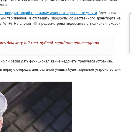
ион».
с, предлагающий горожанам автоматизированные услуги
. Здесь можно
жным терминалом и отследить маршруты общественного транспорта на
ть Wi-Fi. На случай ЧП предусмотрена видеосвязь с полицией, скорой
ись бюджету в 9 млн. рублей, серийное производство
жно ли расширять функционал, какие недочеты требуется устранить.
 в первую очередь, центральные улицы) будет зарядное устройство для