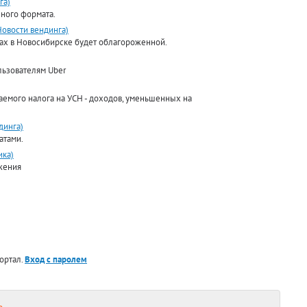
га)
нного формата.
Новости вендинга)
ках в Новосибирске будет облагороженной.
льзователям Uber
аемого налога на УСН - доходов, уменьшенных на
динга)
атами.
ика)
жения
ортал.
Вход с паролем