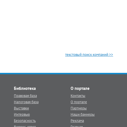
текстовый поиск компаний >>
Библиотека
О портале
Правовая база
Контакты
Налоговая база
О портале
Выставки
Партнеры
Интервью
Наши баннеры
Безопасность
Реклама
Вопрос-ответ
Главная