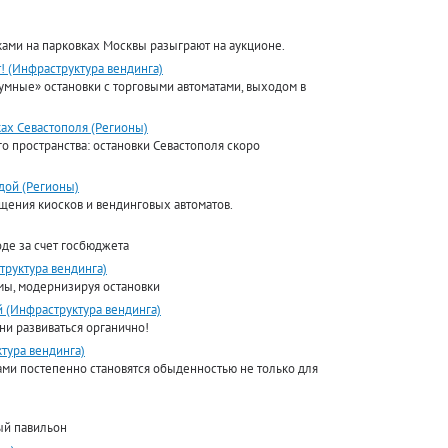
ками на парковках Москвы разыграют на аукционе.
! (Инфраструктура вендинга)
умные» остановки с торговыми автоматами, выходом в
ах Севастополя (Регионы)
о пространства: остановки Севастополя скоро
одой (Регионы)
щения киосков и вендинговых автоматов.
де за счет госбюджета
руктура вендинга)
ы, модернизируя остановки
й (Инфраструктура вендинга)
ни развиваться органично!
тура вендинга)
ами постепенно становятся обыденностью не только для
ый павильон