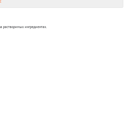
е
на растворимых ингредиентах.