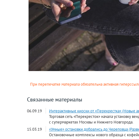
При перепечатке материала обязательна активная гиперссылк
Связанные материалы
06.09.19
Интерактивные киоски от «Перекрестка» (Новые а
Торговая сеть «Перекресток» начала установку в
с супермаркетах Москвы и Нижнего Новгорода.
15.03.19
«Умные» остановки добрались до Череповца (Разв
Остановочные комплексы нового образца с кофе