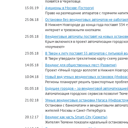
появятся в Череповце.
15.01.19
Аукционы в Москве (Госторги)
Право на размещение аппаратов с горячими напит
25.06.18
Остановки без вендинговых автоматов не работают
В Нижнем Новгороде до конца года поставят 334 «
интернет и тревожными кнопками.
25.05.18
Вендинговые автоматы поставят на новых остановк
Крым включился в проект автоматизации городског
«поумнеют»
23.05.18
В Твери к лету поставят 55 автоматов с питьевой в
В Твери утвердили трехлетнюю карту-схему разме
14.05.18
Вендинг для общественных мест (Развитие)
Проект «Умный город» воплотят в Нижнем Новгоро
10.04.18
Новый вид умных вендинговых остановок (Инфраст
Регионы планируют решить транспортные проблем
01.03.18
Будущее городов – за вендинговой автоматизацие
Автоматизация городских сервисов позволит Тюме
21.02.18
Умные вендинговые остановки Магаса (Инфраструк
Остановки с банкоматами и вендинговыми автомат
жителей Москвы и Санкт-Петербурга.
20.12.17
Вендинг как часть Smart-City (Сюжеты)
Жителям Тюмени показали идеальный остановочн