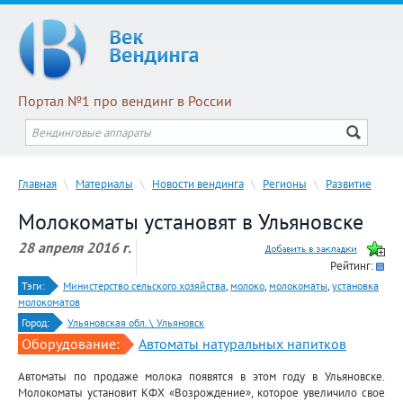
Портал №1 про вендинг в России
Главная
\
Материалы
\
Новости вендинга
\
Регионы
\
Развитие
Молокоматы установят в Ульяновске
28 апреля 2016 г.
Рейтинг:
Тэги:
Министерство сельского хозяйства
,
молоко
,
молокоматы
,
установка
молокоматов
Город:
Ульяновская обл. \ Ульяновск
Оборудование:
Автоматы натуральных напитков
Автоматы по продаже молока появятся в этом году в Ульяновске.
Молокоматы установит КФХ «Возрождение», которое увеличило свое