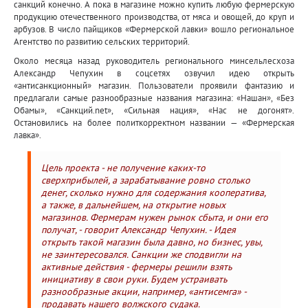
санкций конечно. А пока в магазине можно купить любую фермерскую
продукцию отечественного производства, от мяса и овощей, до круп и
арбузов. В число пайщиков «Фермерской лавки» вошло региональное
Агентство по развитию сельских территорий.
Около месяца назад руководитель регионального минсельлесхоза
Александр Чепухин в соцсетях озвучил идею открыть
«антисанкционный» магазин. Пользователи проявили фантазию и
предлагали самые разнообразные названия магазина: «Нашан», «Без
Обамы», «Санкций.net», «Сильная нация», «Нас не догонят».
Остановились на более политкорректном названии — «Фермерская
лавка».
Цель проекта - не получение каких-то
сверхприбылей, а зарабатывание ровно столько
денег, сколько нужно для содержания кооператива,
а также, в дальнейшем, на открытие новых
магазинов. Фермерам нужен рынок сбыта, и они его
получат, - говорит Александр Чепухин. - Идея
открыть такой магазин была давно, но бизнес, увы,
не заинтересовался. Санкции же сподвигли на
активные действия - фермеры решили взять
инициативу в свои руки. Будем устраивать
разнообразные акции, например, «антисемга» -
продавать нашего волжского судака.