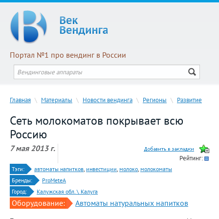
Портал №1 про вендинг в России
Главная
\
Материалы
\
Новости вендинга
\
Регионы
\
Развитие
Сеть молокоматов покрывает всю
Россию
7 мая 2013 г.
Рейтинг:
Тэги:
автоматы напитков
,
инвестиции
,
молоко
,
молокоматы
Бренды:
ProMeteA
Город:
Калужская обл. \ Калуга
Оборудование:
Автоматы натуральных напитков