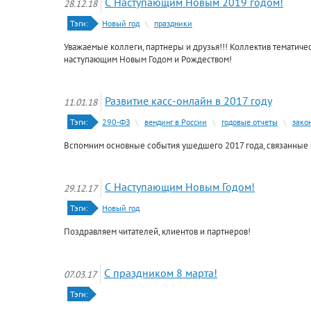
С Наступающим Новым 2019 годом!
28.12.18
Тэги:
Новый год
\
праздники
Уважаемые коллеги, партнеры и друзья!!! Коллектив тематичес
наступающим Новым Годом и Рождеством!
Развитие касс-онлайн в 2017 году
11.01.18
Тэги:
290-ФЗ
\
вендинг в России
\
годовые отчеты
\
зако
Вспомним основные события ушедшего 2017 года, связанные 
С Наступающим Новым Годом!
29.12.17
Тэги:
Новый год
Поздравляем читателей, клиентов и партнеров!
С праздником 8 марта!
07.03.17
Тэги: