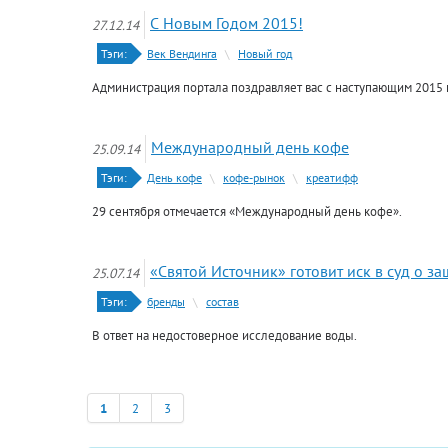
С Новым Годом 2015!
27.12.14
Тэги:
Век Вендинга
\
Новый год
Администрация портала поздравляет вас с наступающим 2015 
Международный день кофе
25.09.14
Тэги:
День кофе
\
кофе-рынок
\
креатифф
29 сентября отмечается «Международный день кофе».
«Святой Источник» готовит иск в суд о з
25.07.14
Тэги:
бренды
\
состав
В ответ на недостоверное исследование воды.
1
2
3