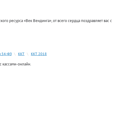
кого ресурса «Век Вендинга», от всего сердца поздравляет вас с
н 54-ФЗ
\
ККТ
\
ККТ 2018
с кассами-онлайн.