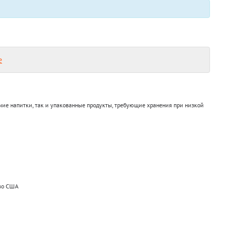
е
чие напитки, так и упакованные продукты, требующие хранения при низкой
тво США