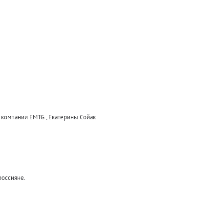
 компании EMTG , Екатерины Сойак
россияне.