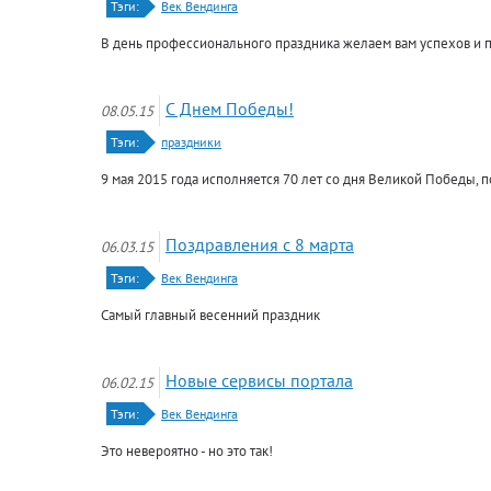
Тэги:
Век Вендинга
В день профессионального праздника желаем вам успехов и пр
С Днем Победы!
08.05.15
Тэги:
праздники
9 мая 2015 года исполняется 70 лет со дня Великой Победы, 
Поздравления с 8 марта
06.03.15
Тэги:
Век Вендинга
Самый главный весенний праздник
Новые сервисы портала
06.02.15
Тэги:
Век Вендинга
Это невероятно - но это так!