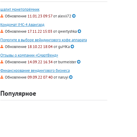
шалит монетопрёмник
Обновление
11.01.23 09:57
от
alexii72
Кондомат IMC-4 Авангард
Обновление
17.11.22 15:03
от
qwertyshka
Помогите в выборе вейндингового кофе аппарата
Обновление
18.10.22 18:04
от
guMKa
Отзывы о компании «СмартВенд»
Обновление
14.09.22 16:34
от
burmeister
Финансирование вендингового бизнеса
Обновление
09.09.22 07:40
от
naruyi
Популярное