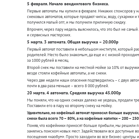
5 февраля. Начало вендингового бизнеса.
Первые автоматы мы купили в феврале. Никаких спонсоров у на
снековых автоматов, которые продают чипсы, воду, сухарики и т
получился малый опт, и мы получили приличную скидку.
Впрочем, через пару недель выяснилось, что это был не самый
и сервисных мастерских.
5 марта. 3 автомата. Общая выручка – 20.000р
Первый автомат поставили в небольшом институте, который ра
родителей. Место было знакомым, да еще и с низкой проходимо
за 1000 рублей в месяц.
Второй снек мы поставили на местной мойке за 10% от выручки.
везде стояли кофейные автоматы, а не снеки.
Через две недели наши опасения подтвердились – с двух автом
почти в два раза меньше – всего 8 000 рублей.
20 марта. 4 автомата. Средняя выручка 45.000р
Мы поняли, что на одних снеках далеко не уедешь, продали тр
Поставили его в пару ко второму снеку на мойку.
Удивительно, но кофейный автомат приносил больше выручки, 
снеки была всего 70 – 80%, а на кофейные напитки – 200 – 25
Поняв, что кофейники приносят больше прибыли, мы решили п
занялись поиском новых мест. Задействовали все доступные в
посещения «наобум». Просто заходили во все бизнес-центры и