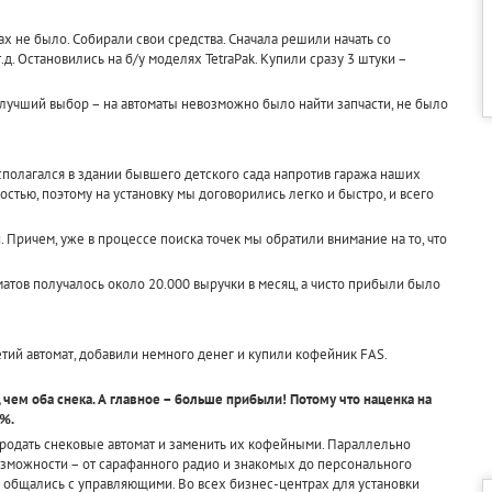
х не было. Собирали свои средства. Сначала решили начать со
.д. Остановились на б/у моделях TetraPak. Купили сразу 3 штуки –
 лучший выбор – на автоматы невозможно было найти запчасти, не было
сполагался в здании бывшего детского сада напротив гаража наших
стью, поэтому на установку мы договорились легко и быстро, и всего
 Причем, уже в процессе поиска точек мы обратили внимание на то, что
атов получалось около 20.000 выручки в месяц, а чисто прибыли было
етий автомат, добавили немного денег и купили кофейник FAS.
чем оба снека. А главное – больше прибыли! Потому что наценка на
0%.
родать снековые автомат и заменить их кофейными. Параллельно
озможности – от сарафанного радио и знакомых до персонального
 общались с управляющими. Во всех бизнес-центрах для установки