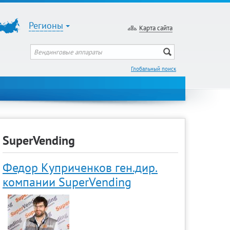
Регионы
Карта сайта
Глобальный поиск
SuperVending
Федор Куприченков ген.дир.
компании SuperVending