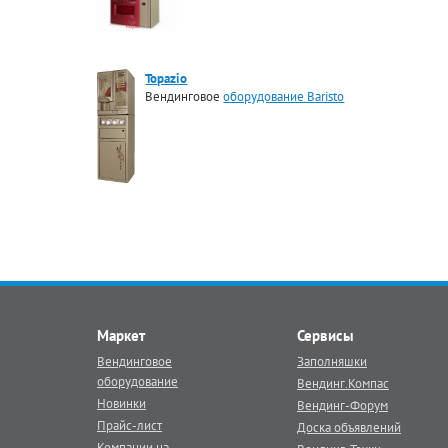
Topazio
Вендинговое
оборудование Baristo
Маркет
Сервисы
Вендинговое
Заполняшки
оборудование
Вендинг.Компас
Новинки
Вендинг-Форум
Прайс-лист
Доска объявлений
Компании на