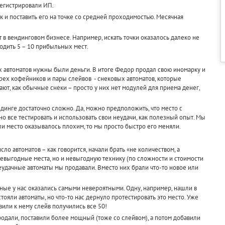
регистрировали ИП.
к и поставить его на точке со средней проходимостью. Месячная
т в вендинговом бизнесе. Например, искать точки оказалось далеко не
ходить 5 – 10 прибыльных мест.
ых автоматов нужны были деньги. В итоге Федор продал свою иномарку и
рех кофейников и пары слейвов - снековых автоматов, которые
ают, как обычные снеки – просто у них нет модулей для приема денег,
ндинге достаточно сложно. Да, можно предположить, что место с
 все тестировать и использовать свои неудачи, как полезный опыт. Мы
сли место оказывалось плохим, то мы просто быстро его меняли.
о автоматов – как говорится, начали брать «не количеством, а
невыгодные места, но и невыгодную технику (по сложности и стоимости
 Неудачные автоматы мы продавали. Вместо них брали что-то новое или
ные у нас оказались самыми невероятными. Одну, например, нашли в
тояли автоматы, но что-то нас дернуло протестировать это место. Уже
вили к нему слейв получились все 50!
родали, поставили более мощный (тоже со слейвом), а потом добавили