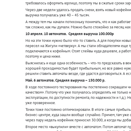
требовалось оформить юрлицо, поэтому мы в сжатые сроки за
Через две недели удалось продать снеки, взять новый кофейни
выручка получалась уже 40 – 45 тысяч.
А между тем мы начали потихоньку понимать, что и как работае
так сложно, как мы думали. Можно было спокойно за месяц на
10 апреля. 10 автоматов. Средняя выручка 100.000р
Но на эти точки нужно было что-то ставить. А для покупки нов
пересел на Жигули «четверку». А мы стали обладателями еще т
подключаются к кофейным. Стоят слейвы куда дешевле, а работ
поэтому и цена ниже.
Выяснилась и еще одна особенность – что-то предсказать в ве
хорошей проходимостью будет прибыльным, но все равно нужно
решили ставить автоматы везде, где удастся договориться. А е
Май. 6 автоматов. Средняя выручка – 150.000 р.
В ходе постоянного тестирования мы постепенно сокращали числ
качеством». Потому что уже получалось определять не только 
эксплуатации, по доступности ремонта, по надежности и т.д.).
уже проверенное.
Точки тоже постоянно оптимизировали. В итоге самые прибыль
бизнес-центре, куда зашли вообще случайно. Причем, там уже с
через пару недель кофейник приносил 30.000, а когда мы доба
Второе место «выкупили» вместе с автоматом. Потом автомат п