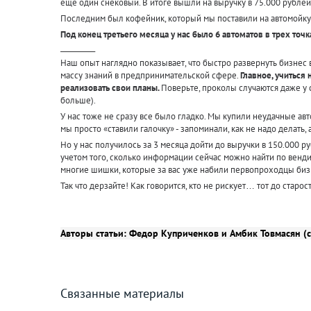
еще один снековый. В итоге вышли на выручку в 75.000 рублей 
Последним был кофейник, который мы поставили на автомойку
Под конец третьего месяца у нас было 6 автоматов в трех точ
__________
Наш опыт наглядно показывает, что быстро развернуть бизнес 
массу знаний в предпринимательской сфере.
Главное, учиться
реализовать свои планы.
Поверьте, проколы случаются даже у с
больше).
У нас тоже не сразу все было гладко. Мы купили неудачные авт
мы просто «ставили галочку» - запоминали, как не надо делать
Но у нас получилось за 3 месяца дойти до выручки в 150.000 ру
учетом того, сколько информации сейчас можно найти по венди
многие шишки, которые за вас уже набили первопроходцы биз
Так что дерзайте! Как говорится, кто не рискует… тот до старос
Авторы статьи: Федор Куприченков и Амбик Товмасян (
Связанные материалы