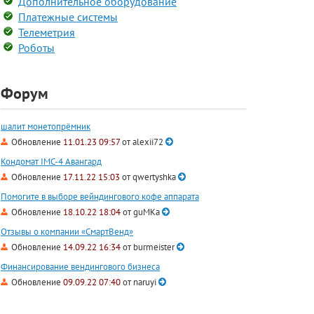
Дополнительное оборудование
Платежные системы
Телеметрия
Роботы
Форум
шалит монетопрёмник
Обновление
11.01.23 09:57
от
alexii72
Кондомат IMC-4 Авангард
Обновление
17.11.22 15:03
от
qwertyshka
Помогите в выборе вейндингового кофе аппарата
Обновление
18.10.22 18:04
от
guMKa
Отзывы о компании «СмартВенд»
Обновление
14.09.22 16:34
от
burmeister
Финансирование вендингового бизнеса
Обновление
09.09.22 07:40
от
naruyi