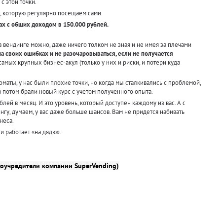
с этой точки.
, которую регулярно посещаем сами.
ках с общих доходом в 150.000 рублей.
в вендинге можно, даже ничего толком не зная и не имея за плечами
 на своих ошибках и не разочаровываться, если не получается
амых крупных бизнес-акул (только у них и риски, и потери куда
оматы, у нас были плохие точки, но когда мы сталкивались с проблемой,
, а потом брали новый курс с учетом полученного опыта.
блей в месяц. И это уровень, который доступен каждому из вас. А с
нгу, думаем, у вас даже больше шансов. Вам не придется набивать
неса.
ти работает «на дядю».
соучредители компании SuperVending)