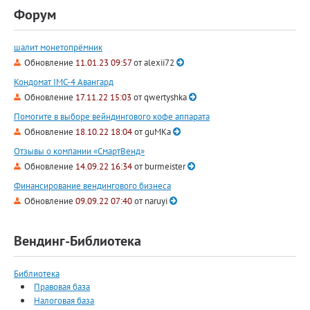
Форум
шалит монетопрёмник
Обновление
11.01.23 09:57
от
alexii72
Кондомат IMC-4 Авангард
Обновление
17.11.22 15:03
от
qwertyshka
Помогите в выборе вейндингового кофе аппарата
Обновление
18.10.22 18:04
от
guMKa
Отзывы о компании «СмартВенд»
Обновление
14.09.22 16:34
от
burmeister
Финансирование вендингового бизнеса
Обновление
09.09.22 07:40
от
naruyi
Вендинг-Библиотека
Библиотека
Правовая база
Налоговая база