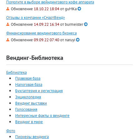
Помогите в выборе вейндингового кофе аппарата
Обновление
18.10.22 18:04
от
guMKa
Отзывы о компании «СмартВенд»
Обновление
14.09.22 16:34
от
burmeister
Финансирование вендингового бизнеса
Обновление
09.09.22 07:40
от
naruyi
Вендинг-Библиотека
Библиотека
Правовая база
Налоговая база
Бухгалтерия и регистрация
Энциклопедия
Вендинг выставки
Голосования
Интересные факты о вендинге
Вендинг в мире
Фото
Пионеры вендинга