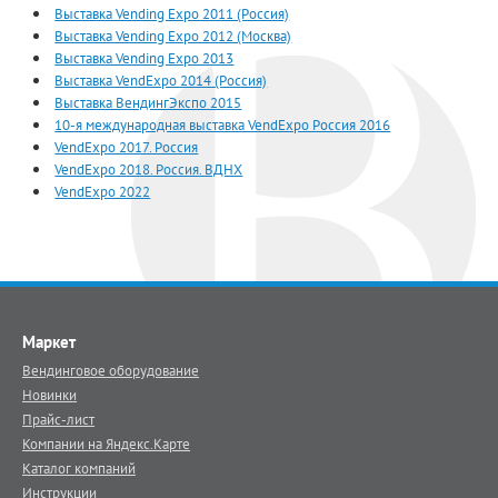
Выставка Vending Expo 2011 (Россия)
Выставка Vending Expo 2012 (Москва)
Выставка Vending Expo 2013
Выставка VendExpo 2014 (Россия)
Выставка ВендингЭкспо 2015
10-я международная выставка VendExpo Россия 2016
VendExpo 2017. Россия
VendExpo 2018. Россия. ВДНХ
VendExpo 2022
Маркет
Вендинговое оборудование
Новинки
Прайс-лист
Компании на Яндекс.Карте
Каталог компаний
Инструкции