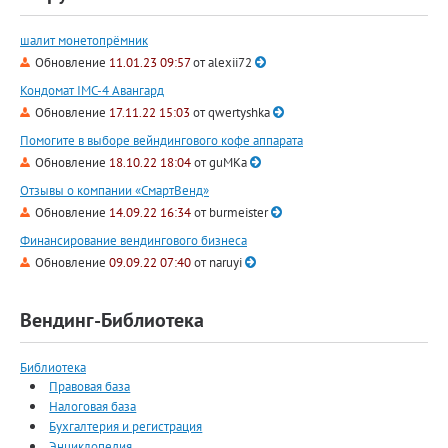
шалит монетопрёмник
Обновление
11.01.23 09:57
от
alexii72
Кондомат IMC-4 Авангард
Обновление
17.11.22 15:03
от
qwertyshka
Помогите в выборе вейндингового кофе аппарата
Обновление
18.10.22 18:04
от
guMKa
Отзывы о компании «СмартВенд»
Обновление
14.09.22 16:34
от
burmeister
Финансирование вендингового бизнеса
Обновление
09.09.22 07:40
от
naruyi
Вендинг-Библиотека
Библиотека
Правовая база
Налоговая база
Бухгалтерия и регистрация
Энциклопедия