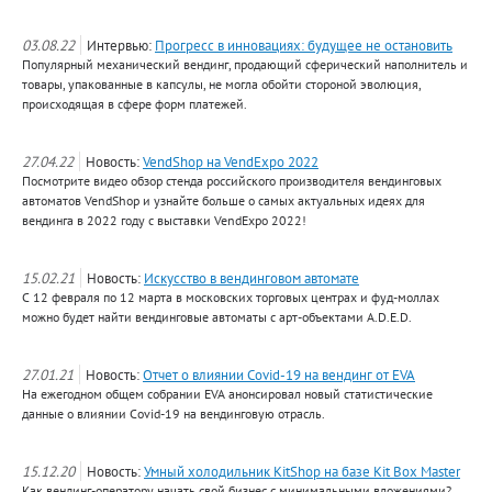
03.08.22
Интервью:
Прогресс в инновациях: будущее не остановить
Популярный механический вендинг, продающий сферический наполнитель и
товары, упакованные в капсулы, не могла обойти стороной эволюция,
происходящая в сфере форм платежей.
27.04.22
Новость:
VendShop на VendExpo 2022
Посмотрите видео обзор стенда российского производителя вендинговых
автоматов VendShop и узнайте больше о самых актуальных идеях для
вендинга в 2022 году с выставки VendExpo 2022!
15.02.21
Новость:
Искусство в вендинговом автомате
С 12 февраля по 12 марта в московских торговых центрах и фуд-моллах
можно будет найти вендинговые автоматы с арт-объектами A.D.E.D.
27.01.21
Новость:
Отчет о влиянии Covid-19 на вендинг от EVA
На ежегодном общем собрании EVA анонсировал новый статистические
данные о влиянии Covid-19 на вендинговую отрасль.
15.12.20
Новость:
Умный холодильник KitShop на базе Kit Box Master
Как вендинг-оператору начать свой бизнес с минимальными вложениями?