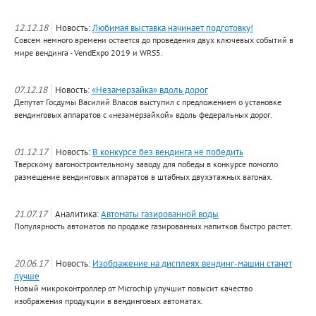
12.12.18
Новость:
Любимая выставка начинает подготовку!
Совсем немного времени остается до проведения двух ключевых событий в
мире вендинга - VendExpo 2019 и WRS5.
07.12.18
Новость:
«Незамерзайка» вдоль дорог
Депутат Госдумы Василий Власов выступил с предложением о установке
вендинговых аппаратов с «незамерзайкой» вдоль федеральных дорог.
01.12.17
Новость:
В конкурсе без вендинга не победить
Тверскому вагоностроительному заводу для победы в конкурсе помогло
размещение вендинговых аппаратов в штабных двухэтажных вагонах.
21.07.17
Аналитика:
Автоматы газированной воды
Популярность автоматов по продаже газированных напитков быстро растет.
20.06.17
Новость:
Изображение на дисплеях вендинг-машин станет
лучше
Новый микроконтроллер от Microchip улучшит повысит качество
изображения продукции в вендинговых автоматах.