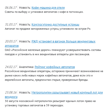
06.06.17
Новость:
Кофе-машина для отеля
Советы по выбору и установке автоматов с кофе в гостиницах.
31.03.17
Новость:
Круглосуточно доступные устрицы
Автомат по продаже замороженных устриц установили на острое Рэ.
20.03.17
Новость:
РЖД установит в вагонах больше вендинговых
аппаратов
ОАО «Российские железные дороги» планируют усовершенствовать составы
поездов и установить в них вендинговые аппараты для пассажиров.
24.02.17
Аналитика:
Рейтинг кофейных автоматов
Российские вендинговые операторы, осторожно принимают возникновение на
рынке каких либо новых марок кофейных автоматов, даже если это и
европейские автоматы, предпочитая старые, проверенные бренды.
23.08.16
Новость:
Метрополитен разыгрывает новый крупный лот для
вендинга
30 августа московский метрополитен разыграет единым лотом право на
установку торговых автоматов в 39 переходах.