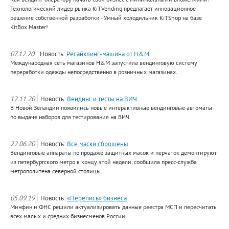
Технологический лидер рынка KiTVending предлагает инновационное
решение собственной разработки - Умный холодильник KiTShop на базе
KitBox Master!
07.12.20
Новость:
Ресайклинг-машина от H&M
Международная сеть магазинов H&M запустила вендинговую систему
переработки одежды непосредственно в розничных магазинах.
12.11.20
Новость:
Вендинг и тесты на ВИЧ
В Новой Зеландии появились новые интерактивные вендинговые автоматы
по выдаче наборов для тестирования на ВИЧ.
22.06.20
Новость:
Все маски сброшены
Вендинговые аппараты по продаже защитных масок и перчаток демонтируют
из петербургского метро к концу этой недели, сообщила пресс-служба
метрополитена северной столицы.
05.09.19
Новость:
«Перепись» бизнеса
Минфин и ФНС решили актуализировать данные реестра МСП и пересчитать
всех малых и средних бизнесменов России.