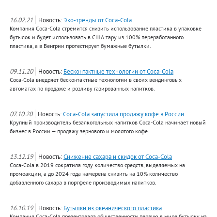
16.02.21
Новость:
Эко-тренды от Coca-Cola
Компания Coca-Cola стремится снизить использование пластика в упаковке
бутылок и будет использовать в США тару из 100% переработанного
пластика, а в Венгрии протестирует бумажные бутылки.
09.11.20
Новость:
Бесконтактные технологии от Coca-Cola
Coca-Cola внедряет бесконтактные технологии в своих вендинговых
автоматах по продаже и розливу газированных напитков.
07.10.20
Новость:
Coca-Cola запустила продажу кофе в России
Крупный производитель безалкогольных напитков Coca-Cola начинает новый
бизнес в России — продажу зернового и молотого кофе.
13.12.19
Новость:
Снижение сахара и скидок от Coca-Cola
Coca-Cola в 2019 сократила году количество средств, выделяемых на
промоакции, а до 2024 года намерена снизить на 10% количество
добавленного сахара в портфеле производимых напитков.
16.10.19
Новость:
Бутылки из океанического пластика
Компания Coca-Cola презентовала общественности первую в мире бутылку на