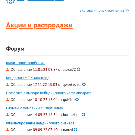
текстовый поиск компаний >>
Акции и распродажи
Форум
шалит монетопрёмник
Обновление
11.01.23 09:57
от
alexii72
Кондомат IMC-4 Авангард
Обновление
17.11.22 15:03
от
qwertyshka
Помогите в выборе вейндингового кофе аппарата
Обновление
18.10.22 18:04
от
guMKa
Отзывы о компании «СмартВенд»
Обновление
14.09.22 16:34
от
burmeister
Финансирование вендингового бизнеса
Обновление
09.09.22 07:40
от
naruyi