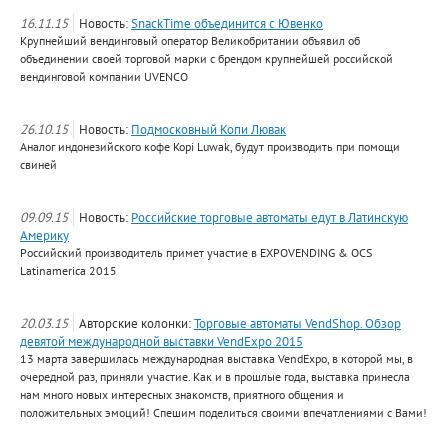
16.11.15
Новость:
SnackTime объединится с Ювенко
Крупнейший вендинговый оператор Великобритании объявил об
объединении своей торговой марки с брендом крупнейшей российской
вендинговой компании UVENCO
26.10.15
Новость:
Подмосковный Копи Лювак
Аналог индонезийского кофе Kopi Luwak, будут производить при помощи
свиней
09.09.15
Новость:
Российские торговые автоматы едут в Латинскую
Америку
Российский производитель примет участие в EXPOVENDING & OCS
Latinamerica 2015
20.03.15
Авторские колонки:
Торговые автоматы VendShop. Обзор
девятой международной выставки VendExpo 2015
13 марта завершилась международная выставка VendExpo, в которой мы, в
очередной раз, приняли участие. Как и в прошлые года, выставка принесла
нам много новых интересных знакомств, приятного общения и
положительных эмоций! Спешим поделиться своими впечатлениями с Вами!