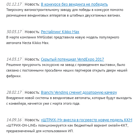
01.12.17
Новость:
В конкурсе без вендинга не победить
Тверскому вагоностроительному заводу для победы в конкурсе помогло
размещение вендинговых аппаратов в штабных двухэтажных вагонах.
30.03.17
Новость:
Рестайлинг Kikko Max
В марте компания NWGlobal представила новую модель популярного
автомата Necta Kikko Max.
14.03.17
Новость:
Скрытый потенциал VendExpo 2017
Решение приурочить экскурсию на завод с проведением выставки, было
связано с постоянными просьбами наших партнеров открыть двери нашей
фабрики.
28.02.17
Новость:
Bianchi Vending сменит дозаторную камеру
Внедрение новой системы в вендинговые автоматы, которые будут выходить
с конвейера, начнется уже с марта этого года.
14.09.16
Новость:
«ШТРИХ-М» внесла в госреестр новую модель ККМ
«ШТРИХ-ON-LINE» позиционируется как бюджетный вариант онлайн-ККТ,
предназначенный для использования ИП.