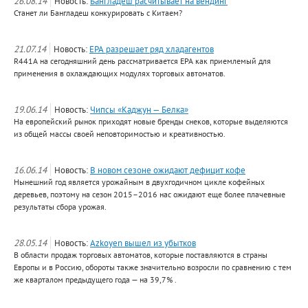
26.08.14
Новость:
Бангладеш расчитывает на вендинг
Станет ли Бангладеш конкурировать с Китаем?
21.07.14
Новость:
ЕРА разрешает ряд хладагентов
R441A на сегодняшний день рассматривается EPA как приемлемый для
применения в охлаждающих модулях торговых автоматов.
19.06.14
Новость:
Чипсы «Каджун — Белка»
На европейский рынок приходят новые бренды снеков, которые выделяются
из общей массы своей неповторимостью и креативностью.
16.06.14
Новость:
В новом сезоне ожидают дефицит кофе
Нынешний год является урожайным в двухгодичном цикле кофейных
деревьев, поэтому на сезон 2015–2016 нас ожидают еще более плачевные
результаты сбора урожая.
28.05.14
Новость:
Azkoyen вышел из убытков
В области продаж торговых автоматов, которые поставляются в страны
Европы и в Россию, обороты также значительно возросли по сравнению с тем
же кварталом предыдущего года — на 39,7% .