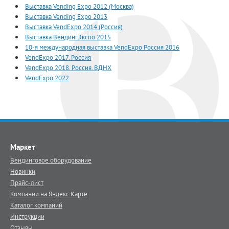
Выставка Vending Expo 2012 (Москва)
Выставка Vending Expo 2013
Выставка VendExpo 2014 (Россия)
Выставка ВендингЭкспо 2015
10-я международная выставка VendExpo Россия 2016
VendExpo 2017. Россия
VendExpo 2018. Россия. ВДНХ
VendExpo 2022
Маркет
Вендинговое оборудование
Новинки
Прайс-лист
Компании на Яндекс.Карте
Каталог компаний
Инструкции
Отзывы