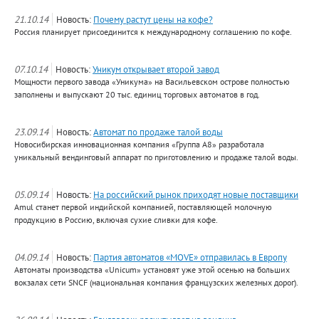
21.10.14
Новость:
Почему растут цены на кофе?
Россия планирует присоединится к международному соглашению по кофе.
07.10.14
Новость:
Уникум открывает второй завод
Мощности первого завода «Уникума» на Васильевском острове полностью
заполнены и выпускают 20 тыс. единиц торговых автоматов в год.
23.09.14
Новость:
Автомат по продаже талой воды
Новосибирская инновационная компания «Группа А8» разработала
уникальный вендинговый аппарат по приготовлению и продаже талой воды.
05.09.14
Новость:
На российский рынок приходят новые поставщики
Amul станет первой индийской компанией, поставляющей молочную
продукцию в Россию, включая сухие сливки для кофе.
04.09.14
Новость:
Партия автоматов «MOVE» отправилась в Европу
Автоматы производства «Unicum» установят уже этой осенью на больших
вокзалах сети SNCF (национальная компания французских железных дорог).