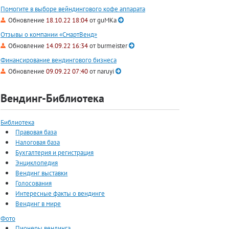
Помогите в выборе вейндингового кофе аппарата
Обновление
18.10.22 18:04
от
guMKa
Отзывы о компании «СмартВенд»
Обновление
14.09.22 16:34
от
burmeister
Финансирование вендингового бизнеса
Обновление
09.09.22 07:40
от
naruyi
Вендинг-Библиотека
Библиотека
Правовая база
Налоговая база
Бухгалтерия и регистрация
Энциклопедия
Вендинг выставки
Голосования
Интересные факты о вендинге
Вендинг в мире
Фото
Пионеры вендинга