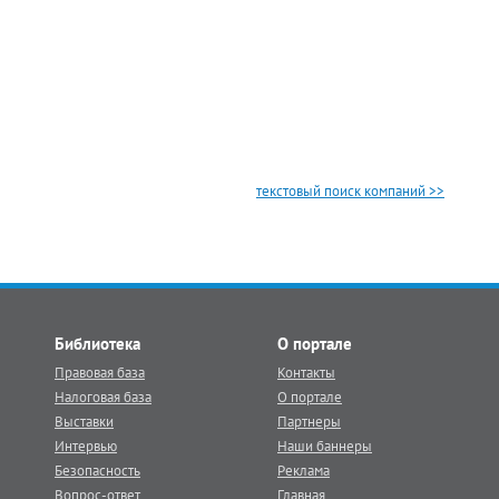
текстовый поиск компаний >>
Библиотека
О портале
Правовая база
Контакты
Налоговая база
О портале
Выставки
Партнеры
Интервью
Наши баннеры
Безопасность
Реклама
Вопрос-ответ
Главная