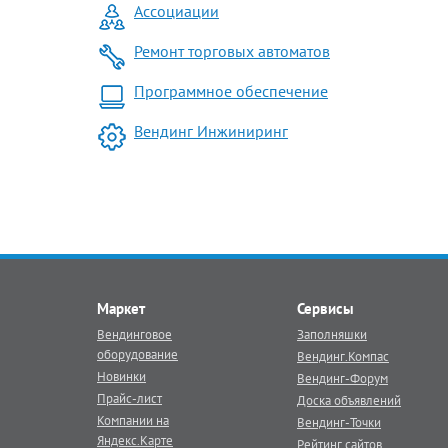
Ассоциации
Ремонт торговых автоматов
Программное обеспечение
Вендинг Инжиниринг
Маркет
Сервисы
Вендинговое
Заполняшки
оборудование
Вендинг.Компас
Новинки
Вендинг-Форум
Прайс-лист
Доска объявлений
Компании на
Вендинг-Точки
Яндекс.Карте
Рейтинг сайтов