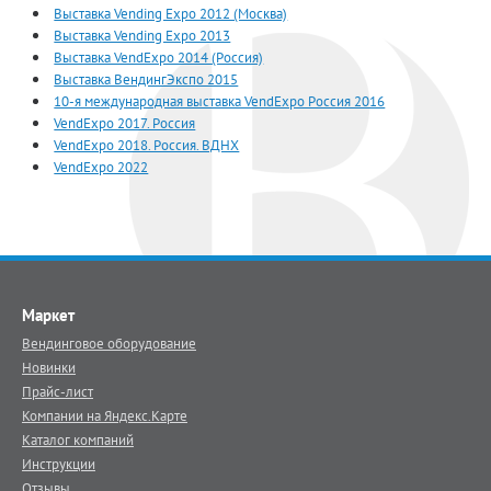
Выставка Vending Expo 2012 (Москва)
Выставка Vending Expo 2013
Выставка VendExpo 2014 (Россия)
Выставка ВендингЭкспо 2015
10-я международная выставка VendExpo Россия 2016
VendExpo 2017. Россия
VendExpo 2018. Россия. ВДНХ
VendExpo 2022
Маркет
Вендинговое оборудование
Новинки
Прайс-лист
Компании на Яндекс.Карте
Каталог компаний
Инструкции
Отзывы