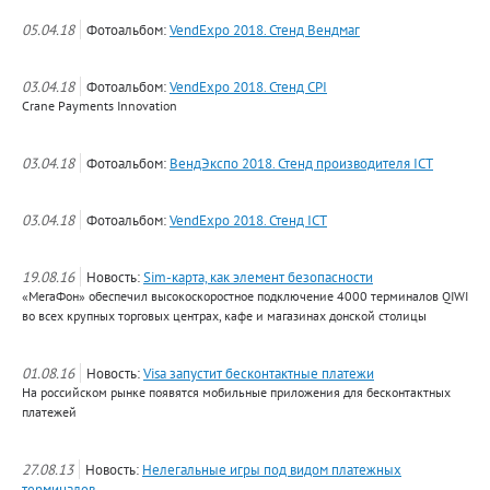
05.04.18
Фотоальбом:
VendExpo 2018. Стенд Вендмаг
03.04.18
Фотоальбом:
VendExpo 2018. Стенд CPI
Crane Payments Innovation
03.04.18
Фотоальбом:
ВендЭкспо 2018. Стенд производителя ICT
03.04.18
Фотоальбом:
VendExpo 2018. Стенд ICT
19.08.16
Новость:
Sim-карта, как элемент безопасности
«МегаФон» обеспечил высокоскоростное подключение 4000 терминалов QIWI
во всех крупных торговых центрах, кафе и магазинах донской столицы
01.08.16
Новость:
Visa запустит бесконтактные платежи
На российском рынке появятся мобильные приложения для бесконтактных
платежей
27.08.13
Новость:
Нелегальные игры под видом платежных
терминалов