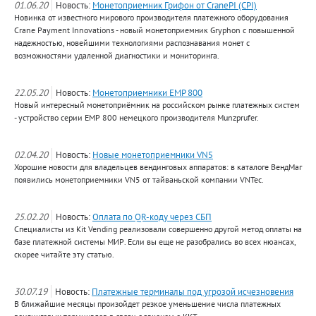
01.06.20
Новость:
Монетоприемник Грифон от CranePI (CPI)
Новинка от известного мирового производителя платежного оборудования
Crane Payment Innovations - новый монетоприемник Gryphon с повышенной
надежностью, новейшими технологиями распознавания монет с
возможностями удаленной диагностики и мониторинга.
22.05.20
Новость:
Монетоприемники EMP 800
Новый интересный монетоприёмник на российском рынке платежных систем
- устройство серии EMP 800 немецкого производителя Munzprufer.
02.04.20
Новость:
Новые монетоприемники VN5
Хорошие новости для владельцев вендинговых аппаратов: в каталоге ВендМаг
появились монетоприемники VN5 от тайваньской компании VNTec.
25.02.20
Новость:
Оплата по QR-коду через СБП
Специалисты из Kit Vending реализовали совершенно другой метод оплаты на
базе платежной системы МИР. Если вы еще не разобрались во всех нюансах,
скорее читайте эту статью.
30.07.19
Новость:
Платежные терминалы под угрозой исчезновения
В ближайшие месяцы произойдет резкое уменьшение числа платежных