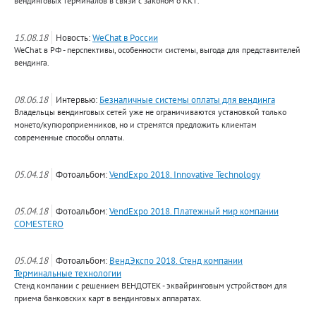
вендинговых терминалов в связи с законом о ККТ.
15.08.18
Новость:
WeChat в России
WeChat в РФ - перспективы, особенности системы, выгода для представителей
вендинга.
08.06.18
Интервью:
Безналичные системы оплаты для вендинга
Владельцы вендинговых сетей уже не ограничиваются установкой только
монето/купюроприемников, но и стремятся предложить клиентам
современные способы оплаты.
05.04.18
Фотоальбом:
VendExpo 2018. Innovative Technology
05.04.18
Фотоальбом:
VendExpo 2018. Платежный мир компании
COMESTERO
05.04.18
Фотоальбом:
ВендЭкспо 2018. Стенд компании
Терминальные технологии
Стенд компании с решением ВЕНДОТЕК - эквайринговым устройством для
приема банковских карт в вендинговых аппаратах.