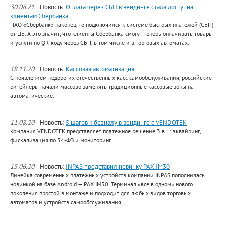
30.08.21
Новость:
Оплата через СБП в вендинге стала доступна
клиентам Сбербанка
ПАО «Сбербанк» наконец-то подключился к системе быстрых платежей (СБП)
от ЦБ. А это значит, что клиенты Сбербанка смогут теперь оплачивать товары
и услуги по QR-коду через СБП, в том числе и в торговых автоматах.
18.11.20
Новость:
Кассовая автоматизация
С появлением недорогих отечественных касс самообслуживания, российские
ритейлеры начали массово заменять традиционные кассовые зоны на
автоматические.
11.08.20
Новость:
5 шагов к безналу в вендинге c VENDOTEK
Компания VENDOTEK представляет платежное решение 3 в 1: эквайринг,
фискализация по 54-ФЗ и мониторинг
15.06.20
Новость:
INPAS представил новинку PAX IM30
Линейка современных платежных устройств компании INPAS пополнилась
новинкой на базе Android — PAX IM30. Терминал «все в одном» нового
поколения простой в монтаже и подходит для любых видов торговых
автоматов и устройств самообслуживания.