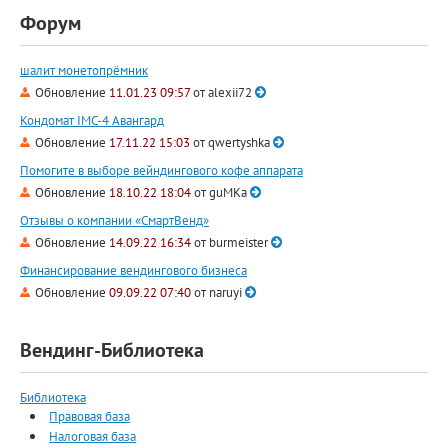
Форум
шалит монетопрёмник
Обновление
11.01.23 09:57
от
alexii72
Кондомат IMC-4 Авангард
Обновление
17.11.22 15:03
от
qwertyshka
Помогите в выборе вейндингового кофе аппарата
Обновление
18.10.22 18:04
от
guMKa
Отзывы о компании «СмартВенд»
Обновление
14.09.22 16:34
от
burmeister
Финансирование вендингового бизнеса
Обновление
09.09.22 07:40
от
naruyi
Вендинг-Библиотека
Библиотека
Правовая база
Налоговая база