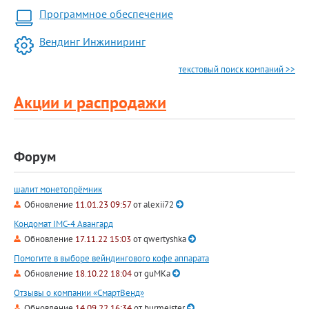
Программное обеспечение
Вендинг Инжиниринг
текстовый поиск компаний >>
Акции и распродажи
Форум
шалит монетопрёмник
Обновление
11.01.23 09:57
от
alexii72
Кондомат IMC-4 Авангард
Обновление
17.11.22 15:03
от
qwertyshka
Помогите в выборе вейндингового кофе аппарата
Обновление
18.10.22 18:04
от
guMKa
Отзывы о компании «СмартВенд»
Обновление
14.09.22 16:34
от
burmeister