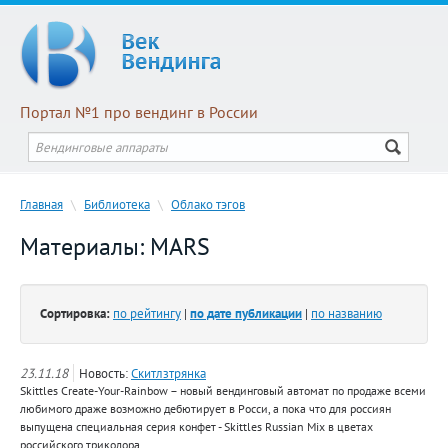
Портал №1 про вендинг в России
Главная
\
Библиотека
\
Облако тэгов
Материалы: MARS
Сортировка:
по рейтингу
|
по дате публикации
|
по названию
23.11.18
Новость:
Скитлзтрянка
Skittles Create-Your-Rainbow – новый вендинговый автомат по продаже всеми
любимого драже возможно дебютирует в Росси, а пока что для россиян
выпущена специальная серия конфет - Skittles Russian Mix в цветах
российского триколора.