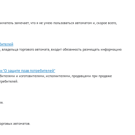
матель замечает, что я не умею пользоваться автоматом и, скорое всего,
ебителей
ае, владельца торгового автомата, входит обязанность размещать информацию
 "О защите прав потребителей"
бителями и изготовителями, исполнителями, продавцами при продаже
отребителей.
ля.
торговых автоматов.