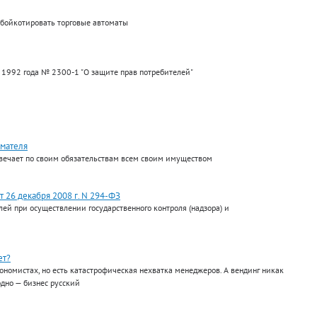
 бойкотировать торговые автоматы
 1992 года № 2300-1 "О защите прав потребителей"
имателя
твечает по своим обязательствам всем своим имуществом
 26 декабря 2008 г. N 294-ФЗ
й при осуществлении государственного контроля (надзора) и
ет?
экономистах, но есть катастрофическая нехватка менеджеров. А вендинг никак
одно — бизнес русский