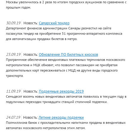
Москвы увеличилось в 2 раза по итогам городских аукционов по сравнению с
прошлым годом.
30.09.19
Новость:
Самарский тендер
Департамент финансов администрации Самары разместил на сайте
госзакупок тендер на приобретение 31 программно-аппаратного комплекса
для автоматизации продажи билетов в метро.
23.09.19
Новость:
Обновление ПО билетных киосков
Программное обеспечение вендинговых платежных терминалов московского
метрополитена и МЦК обновят, что позволит пассажирам не приобретая
дополнительных карт пересаживаться с МЦД на другие виды городского
транспорта.
11.09.19
Новость:
Подземные рекорды 2019
Семьдесят восемь новых вендинговых автоматов появилось в текущем году в
подуличных переходах тринадцати станций столичной подземки.
24.07.19
Новость:
Летние рекорды подземки
Полмиллиона банок с прохладительными напитками проданы в вендинговых
автоматах московского метрополитена этим летом.