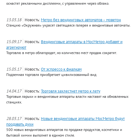
оснастят рекламными дисплеями, с управлением через облако.
13.03.18
Новость:
Метро без вендинговых автоматов – моветон
Станцию «Окружная» украсят светящаяся галерея и вендинговые автоматы.
15.09.17
Новость:
Вендинговые аппараты в МосМетро добавят и
агрегируют
Торговлю в метро облагородят, но количество мест продаж сократят.
15.05.17
Новость:
От эспрессо к фиалкам
Подземная торговля приобретает цивилизованный вид
14.04.17
Новость:
Торговля захлестнет метро к лету
Торговые ларьки и вендинговые аппараты власти наставят на обновленных
станциях.
28.03.17
Новость:
Новые вендинговые аппараты МосМетро будут
продавать духи
500 новых вендинговых аппаратов по продаже продуктов, косметики и
бытовой химии выполнят в едином стиле.