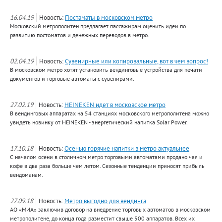
16.04.19
Новость:
Постаматы в московском метро
Московский метрополитен предлагает пассажирам оценить идеи по
развитию постоматов и денежных переводов в метро.
02.04.19
Новость:
Сувенирные или копировальные, вот в чем вопрос!
В московском метро хотят установить вендинговые устройства для печати
документов и торговые автоматы с сувенирами.
27.02.19
Новость:
HEINEKEN идет в московское метро
В вендинговых аппаратах на 54 станциях московского метрополитена можно
увидеть новинку от HEINEKEN - энергетический напитка Solar Power.
17.10.18
Новость:
Осенью горячие напитки в метро актуальнее
С началом осени в столичном метро торговыми автоматами продано чая и
кофе в два раза больше чем летом. Сезонные тенденции приносят прибыль
вендоманам.
27.09.18
Новость:
Метро выгодно для вендинга
АО «МИА» заключив договор на внедрение торговых автоматов в московском
метрополитене, до конца года разместит свыше 500 аппаратов. Всех их