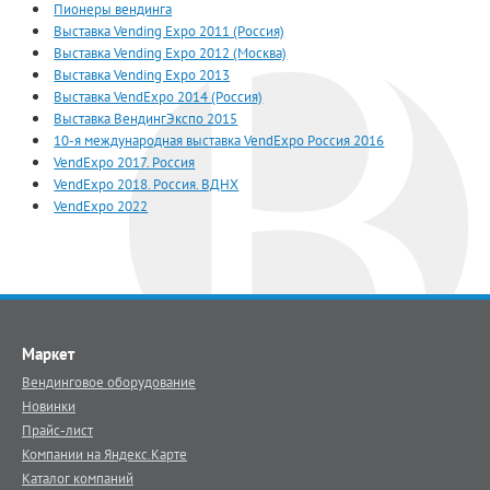
Пионеры вендинга
Выставка Vending Expo 2011 (Россия)
Выставка Vending Expo 2012 (Москва)
Выставка Vending Expo 2013
Выставка VendExpo 2014 (Россия)
Выставка ВендингЭкспо 2015
10-я международная выставка VendExpo Россия 2016
VendExpo 2017. Россия
VendExpo 2018. Россия. ВДНХ
VendExpo 2022
Маркет
Вендинговое оборудование
Новинки
Прайс-лист
Компании на Яндекс.Карте
Каталог компаний