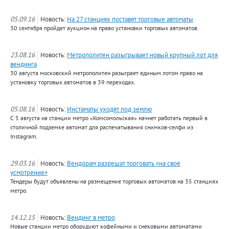
05.09.16
Новость:
На 27 станциях поставят торговые автоматы
30 сентября пройдет аукцион на право установки торговых автоматов.
23.08.16
Новость:
Метрополитен разыгрывает новый крупный лот для
вендинга
30 августа московский метрополитен разыграет единым лотом право на
установку торговых автоматов в 39 переходах.
05.08.16
Новость:
Инстаматы уходят под землю
С 5 августа на станции метро «Комсомольская» начнет работать первый в
столичной подземке автомат для распечатывания снимков-селфи из
Instagram.
29.03.16
Новость:
Вендорам разрешат торговать «на свое
усмотрение»
Тендеры будут объявлены на размещение торговых автоматов на 35 станциях
метро.
14.12.15
Новость:
Вендинг в метро
Новые станции метро оборудуют кофейными и снековыми автоматами