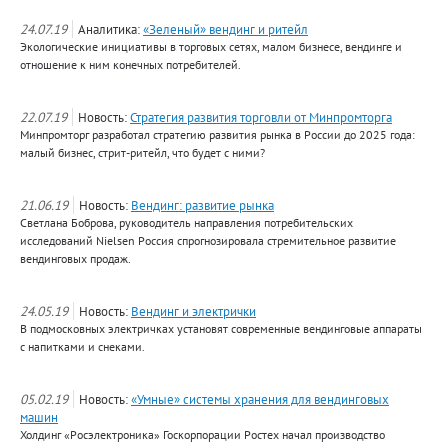
24.07.19
Аналитика:
«Зеленый» вендинг и ритейл
Экологические инициативы в торговых сетях, малом бизнесе, вендинге и
отношение к ним конечных потребителей.
22.07.19
Новость:
Стратегия развития торговли от Минпромторга
Минпромторг разработал стратегию развития рынка в России до 2025 года:
малый бизнес, стрит-ритейл, что будет с ними?
21.06.19
Новость:
Вендинг: развитие рынка
Светлана Боброва, руководитель направления потребительских
исследований Nielsen Россия спрогнозировала стремительное развитие
вендинговых продаж.
24.05.19
Новость:
Вендинг и электрички
В подмосковных электричках установят современные вендинговые аппараты
с напитками и снеками.
05.02.19
Новость:
«Умные» системы хранения для вендинговых
машин
Холдинг «Росэлектроника» Госкорпорации Ростех начал производство