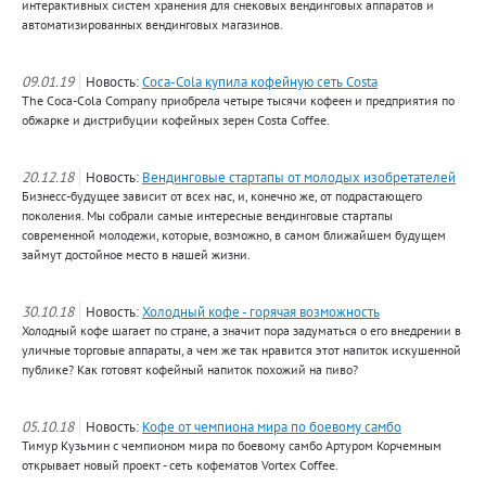
интерактивных систем хранения для снековых вендинговых аппаратов и
автоматизированных вендинговых магазинов.
09.01.19
Новость:
Coca-Cola купила кофейную сеть Costa
The Coca-Cola Company приобрела четыре тысячи кофеен и предприятия по
обжарке и дистрибуции кофейных зерен Costa Coffee.
20.12.18
Новость:
Вендинговые стартапы от молодых изобретателей
Бизнесс-будущее зависит от всех нас, и, конечно же, от подрастающего
поколения. Мы собрали самые интересные вендинговые стартапы
современной молодежи, которые, возможно, в самом ближайшем будущем
займут достойное место в нашей жизни.
30.10.18
Новость:
Холодный кофе - горячая возможность
Холодный кофе шагает по стране, а значит пора задуматься о его внедрении в
уличные торговые аппараты, а чем же так нравится этот напиток искушенной
публике? Как готовят кофейный напиток похожий на пиво?
05.10.18
Новость:
Кофе от чемпиона мира по боевому самбо
Тимур Кузьмин с чемпионом мира по боевому самбо Артуром Корчемным
открывает новый проект - сеть кофематов Vortex Coffee.