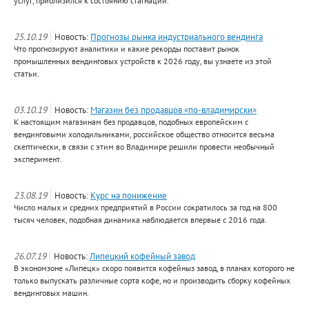
услуг, приблизился к состоянию стагнации.
25.10.19
Новость:
Прогнозы рынка индустриального вендинга
Что прогнозируют аналитики и какие рекорды поставит рынок
промышленных вендинговых устройств к 2026 году, вы узнаете из этой
статьи.
03.10.19
Новость:
Магазин без продавцов «по-владимирски»
К настоящим магазинам без продавцов, подобных европейским с
вендинговыми холодильниками, российское общество относится весьма
скептически, в связи с этим во Владимире решили провести необычный
эксперимент.
23.08.19
Новость:
Курс на понижение
Число малых и средних предприятий в России сократилось за год на 800
тысяч человек, подобная динамика наблюдается впервые с 2016 года.
26.07.19
Новость:
Липецкий кофейный завод
В экономзоне «Липецк» скоро появится кофейныз завод, в планах которого не
только выпускать различные сорта кофе, но и производить сборку кофейных
вендинговых машин.