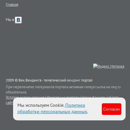
Главная
Мы в
2009 © Век Вендинга - тематический
вендинг
портал
При перепечатке материалов портала активная гиперссылка на veq.ru
обязательна.
Условия использования
|
Реклама на портале
|
Наши баннеры
|
Карта
сайта
|
Контакты
Мы используем Cookie.
Политика
Согласен
обработки персональных данных
.