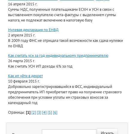
16 апреля 2015 г.
Суммы НДС, полученные плательщиками ЕСХН и УСН в связи с
выставлением покупателю счета-фактуры с выделением суммы
налога, не подлежат включению в налоговую базу
Нулевая декларация по ЕНВД
2 апреля 2015 г.
В 2009 году ФНС не отрицала такой возможности как сдача нулевки
по ЕНВД
Как считать усн за год индивидуальному предпринимателю
26 марта 2015 г.
Как считать УСН ИП доходы 6% за год
Как ип уйти в декрет
10 февраля 2015 г.
Добровольно зарегистрировавшийся в ФСС, индивидуальный
предприниматель ИП приобретает право на получение страхового
обеспечения при условии уплаты им страховых взносов за
календарный год
Страницы:
[1]
[2]
[3]
[4]
[5]
[6]