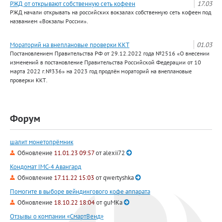
РЖД от открывают собственную сеть кофеен
17.03
РЖД начали открывать на российских вокзалах собственную сеть кофеен под
названием «Вокзалы России».
Мораторий на внеплановые проверки ККТ
01.03
Постановлением Правительства РФ от 29.12.2022 года №2516 «О внесении
изменений в постановление Правительства Российской Федерации от 10
марта 2022 г.№336» на 2023 год продлён мораторий на внеплановые
проверки ККТ.
Форум
шалит монетопрёмник
Обновление
11.01.23 09:57
от
alexii72
Кондомат IMC-4 Авангард
Обновление
17.11.22 15:03
от
qwertyshka
Помогите в выборе вейндингового кофе аппарата
Обновление
18.10.22 18:04
от
guMKa
Отзывы о компании «СмартВенд»