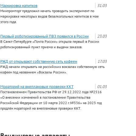
Маркировка напитков
31.03
Минпромторг предложил начать проводить эксперимент по
маркировке некоторых видов безалкогольных напитков в мае
этого года.
Первый роботизированный ПВЗ появился в России
23.03
В Санкт-Петербурге «Почта России» открыла первый в России
роботизированный пункт приема и выдачи заказов.
РЖД от открывают собственную сеть кофеен
17.03
РЖД начали открывать на российских вокзалах собственную сеть
кофеен под названием «Вокзалы России».
Мораторий на внеплановые проверки ККТ
01.03
Постановлением Правительства РФ от 29.12.2022 года №2516
«О внесении изменений в постановление Правительства
Российской Федерации от 10 марта 2022 г.№336» на 2023 год
продлён мораторий на внеплановые проверки ККТ.
Вендинговые аппараты