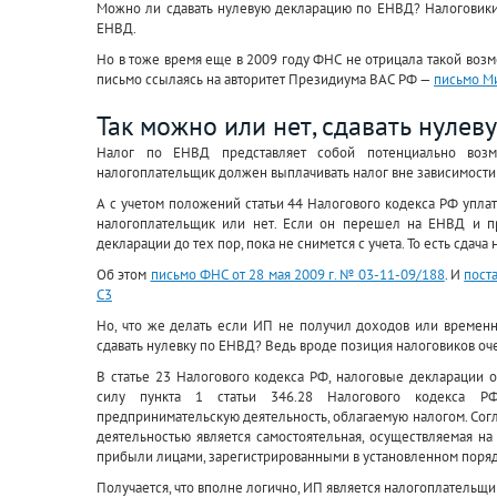
Можно ли сдавать нулевую декларацию по ЕНВД? Налоговики 
ЕНВД.
Но в тоже время еще в 2009 году ФНС не отрицала такой возм
письмо ссылаясь на авторитет Президиума ВАС РФ —
письмо Ми
Так можно или нет, сдавать нуле
Налог по ЕНВД представляет собой потенциально возм
налогоплательщик должен выплачивать налог вне зависимости о
А с учетом положений статьи 44 Налогового кодекса РФ уплата 
налогоплательщик или нет. Если он перешел на ЕНВД и пр
декларации до тех пор, пока не снимется с учета. То есть сда
Об этом
письмо ФНС от 28 мая 2009 г. № 03-11-09/188
. И
пост
С3
Но, что же делать если ИП не получил доходов или временн
сдавать нулевку по ЕНВД? Ведь вроде позиция налоговиков оче
В статье 23 Налогового кодекса РФ, налоговые декларации 
силу пункта 1 статьи 346.28 Налогового кодекса РФ
предпринимательскую деятельность, облагаемую налогом. Согл
деятельностью является самостоятельная, осуществляемая на
прибыли лицами, зарегистрированными в установленном порядк
Получается, что вполне логично, ИП является налогоплательщик