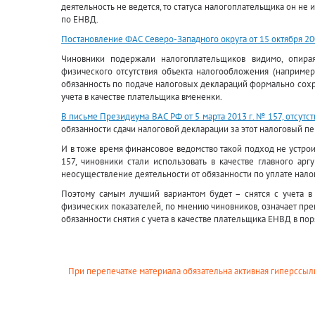
деятельность не ведется, то статуса налогоплательщика он не 
по ЕНВД.
Постановление ФАС Северо-Западного округа от 15 октября 200
Чиновники подержали налогоплательщиков видимо, опира
физического отсутствия объекта налогообложения (например
обязанность по подаче налоговых деклараций формально сохра
учета в качестве плательщика вмененки.
В письме Президиума ВАС РФ от 5 марта 2013 г. № 157, отсутс
обязанности сдачи налоговой декларации за этот налоговый пе
И в тоже время финансовое ведомство такой подход не устро
157, чиновники стали использовать в качестве главного арг
неосуществление деятельности от обязанности по уплате нал
Поэтому самым лучший вариантом будет – снятся с учета в
физических показателей, по мнению чиновников, означает пр
обязанности снятия с учета в качестве плательщика ЕНВД в пор
При перепечатке материала обязательна активная гиперссылк