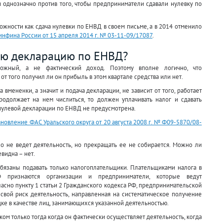
однозначно против того, чтобы предприниматели сдавали нулевку по
ожности как сдача нулевки по ЕНВД в своем письме, а в 2014 отменило
нфина России от 15 апреля 2014 г. № 03-11-09/17087
.
вую декларацию по ЕНВД?
ожный, а не фактический доход. Поэтому вполне логично, что
т того получил ли он прибыль в этом квартале средства или нет.
вмененки, а значит и подача декларации, не зависит от того, работает
одолжает на нем числиться, то должен уплачивать налог и сдавать
ча нулевой декларации по ЕНВД не предусмотрена.
ановление ФАС Уральского округа от 20 августа 2008 г. № Ф09-5870/08-
о не ведет деятельность, но прекращать ее не собирается. Можно ли
видна – нет.
обязаны подавать только налогоплательщики. Плательщиками налога в
 признаются организации и предприниматели, которые ведут
асно пункту 1 статьи 2 Гражданского кодекса РФ, предпринимательской
 свой риск деятельность, направленная на систематическое получение
е в качестве лиц, занимающихся указанной деятельностью.
ом только тогда когда он фактически осуществляет деятельность, когда