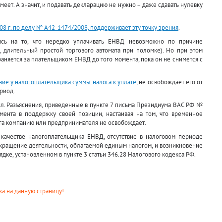
имеет. А значит, и подавать декларацию не нужно – даже сдавать нулевку
8 г. по делу № А42-1474/2008, поддерживает эту точку зрения
.
ясь на то, что нередко уплачивать ЕНВД невозможно по причине
, длительный простой торгового автомата при поломке). Но при этом
няется за плательщиком ЕНВД до того момента, пока он не снимется с
твие у налогоплательщика суммы налога к уплате
, не освобождает его от
риод.
ил. Разъяснения, приведенные в пункте 7 письма Президиума ВАС РФ №
умента в поддержку своей позиции, настаивая на том, что временное
ога компанию или предпринимателя не освобождает.
 качестве налогоплательщика ЕНВД, отсутствие в налоговом периоде
екращение деятельности, облагаемой единым налогом, и возникновение
ядке, установленном в пункте 3 статьи 346.28 Налогового кодекса РФ.
а на данную страницу!