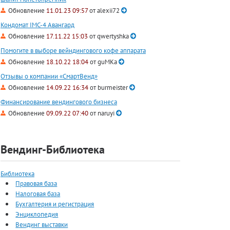
Обновление
11.01.23 09:57
от
alexii72
Кондомат IMC-4 Авангард
Обновление
17.11.22 15:03
от
qwertyshka
Помогите в выборе вейндингового кофе аппарата
Обновление
18.10.22 18:04
от
guMKa
Отзывы о компании «СмартВенд»
Обновление
14.09.22 16:34
от
burmeister
Финансирование вендингового бизнеса
Обновление
09.09.22 07:40
от
naruyi
Вендинг-Библиотека
Библиотека
Правовая база
Налоговая база
Бухгалтерия и регистрация
Энциклопедия
Вендинг выставки