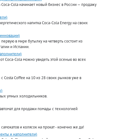
Coca-Cola начинает новый бизнес в России — продажу
ели)
ергетического напитка Coca-Cola Energy на своих
 инновации)
первую в мире бутылку на четверть состоит из
галии и Испании.
наполнители)
т Coca-Cola можно увидеть этой осенью во всех
с Costa Coffee на 10 из 28 своих рынков уже в
ы)
овых умных холодильников.
 автомат для продажи помады с технологией
самокатов и колясок на прокат - конечно же да!
иенты и наполнители)