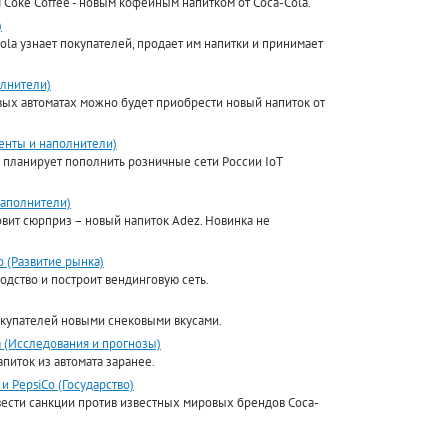
я Coke Coffee - новым кофейным напитком от Coca-Cola.
)
ola узнает покупателей, продает им напитки и принимает
олнители)
вых автоматах можно будет приобрести новый напиток от
енты и наполнители)
а планирует пополнить розничные сети России IoT
наполнители)
вит сюрприз – новый напиток Adez. Новинка не
 (Развитие рынка)
одство и построит вендинговую сеть.
окупателей новыми снековыми вкусами.
 (Исследования и прогнозы)
питок из автомата заранее.
и PepsiCo (Государство)
ести санкции против известных мировых брендов Coca-