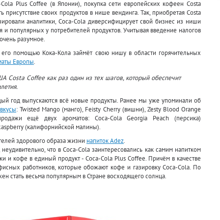
Cola Plus Coffee (в Японии), покупка сети европейских кофеен Costa
 присутствие своих продуктов в нише вендинга. Так, приобретая Costa
зировали аналитики, Coca-Cola диверсифицирует свой бизнес из ниши
я и популярных у потребителей продуктов. Учитывая введение налогов
очень разумное.
с его помощью Кока-Кола займёт свою нишу в области горячительных
маты Европы
.
А Costa Coffee как раз один из тех шагов, который обеспечит
летия.
ждый год выпускаются всё новые продукты. Ранее мы уже упоминали об
вкусы
: Twisted Mango (манго), Feisty Cherry (вишни), Zesty Blood Orange
продажи ещё двух ароматов: Coca-Cola Georgia Peach (персика)
a Raspberry (калифорнийской малины).
телей здорового образа жизни
напиток Adez
.
 неудивительно, что в Coca-Cola заинтересовались как самим напитком
и и кофе в единый продукт - Coca-Cola Plus Coffee. Причём в качестве
фисных работников, которые обожают кофе и газировку Coca-Cola. По
ен стать весьма популярным в Стране восходящего солнца.