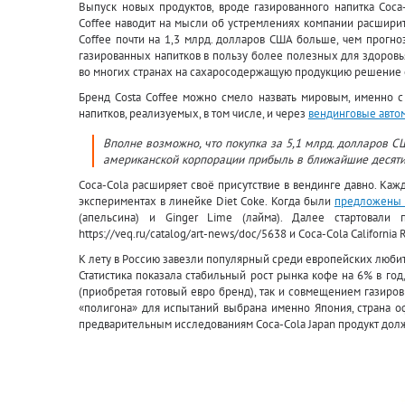
Выпуск новых продуктов, вроде газированного напитка Coca-
Coffee наводит на мысли об устремлениях компании расширить
Coffee почти на 1,3 млрд. долларов США больше, чем прогно
газированных напитков в пользу более полезных для здоровь
во многих странах на сахаросодержащую продукцию решение 
Бренд Costa Coffee можно смело назвать мировым, именно 
напитков, реализуемых, в том числе, и через
вендинговые авто
Вполне возможно, что покупка за 5,1 млрд. долларов СШ
американской корпорации прибыль в ближайшие десяти
Coca-Cola расширяет своё присутствие в вендинге давно. Ка
экспериментах в линейке Diet Coke. Когда были
предложены 
(апельсина) и Ginger Lime (лайма). Далее стартовали 
https://veq.ru/catalog/art-news/doc/5638 и Coca-Cola Californi
К лету в Россию завезли популярный среди европейских люби
Статистика показала стабильный рост рынка кофе на 6% в год,
(приобретая готовый евро бренд), так и совмещением газировк
«полигона» для испытаний выбрана именно Япония, страна о
предварительным исследованиям Coca-Cola Japan продукт долж