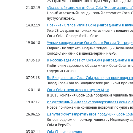
25 стран уже к концу этого года смогут насладитьс
21.02.19
«Глазастый» автомат от Coca-Cola (Новые автоматы
Новый «глазастый» вендинговый автомат от Coca-C
пустую упаковку.
14.02.19
Новинка - Orange Vanilla Coke (Ингредиенты и нап
Уже 25 февраля на полках магазинов и в вендинго
Coca-Cola - Orange Vanilla Coke.
19.06.18
Умные холодильники Coca-Cola в России (Ингреди
Стараясь не упускать модные тенденции, Кока-кол
холодильниками с видеокамерами и GPS.
07.06.18
В Россию едет Adez от Coca-Cola (Ингредиенты и 
Любителям здорового образа жизни Coca-Cola гото
содержит сахара.
07.05.18
Во Владивостоке Coca-Cola расширит производство
Завод Coca-Cola во Владивостоке расширит произв
16.01.18
Coca-Cola с персиковым вкусом (Арт)
В 2018 компания Coca-Cola продолжит удивлять п
19.07.17
Искусственный интеллект поддерживает Coca-Cola
Новое приложение компании позволит покупать на
26.06.15
Депутат хочет запретить ввоз продукции Coca-Cola 
Зотов предложил премьер-министру Медведеву вв
Cola и PepsiCo.
03.02.11
Cola (Энциклопедия)