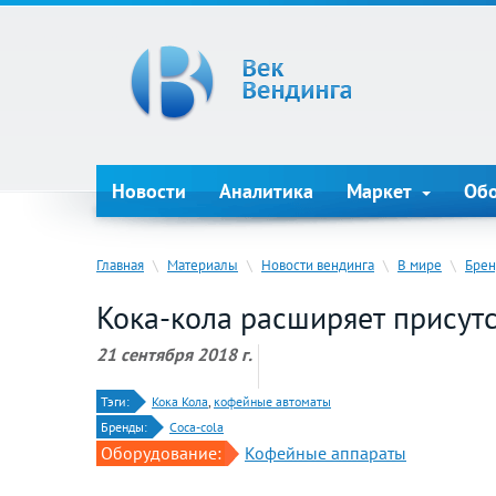
Новости
Аналитика
Маркет
Об
Главная
\
Материалы
\
Новости вендинга
\
В мире
\
Бре
Кока-кола расширяет присутс
21 сентября 2018 г.
Тэги:
Кока Кола
,
кофейные автоматы
Бренды:
Coca-cola
Оборудование:
Кофейные аппараты