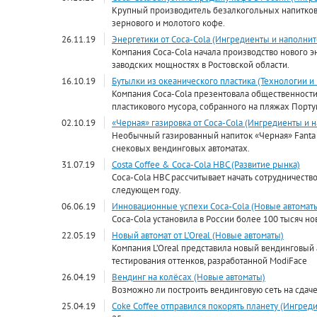
Крупный производитель безалкогольных напитков 
зернового и молотого кофе.
26.11.19
Энергетики от Сoca-Cola (Ингредиенты и наполнит
Компания Coca-Cola начала производство нового эн
заводских мощностях в Ростовской области.
16.10.19
Бутылки из океанического пластика (Технологии и
Компания Coca-Cola презентовала общественности 
пластикового мусора, собранного на пляжах Порту
02.10.19
«Черная» газировка от Coca-Cola (Ингредиенты и 
Необычный газированный напиток «Черная» Fanta о
снековых вендинговых автоматах.
31.07.19
Costa Coffee & Coca-Cola HBC (Развитие рынка)
Coca-Cola HBC рассчитывает начать сотрудничество 
следующем году.
06.06.19
Инновационные успехи Coca-Cola (Новые автомат
Coca-Cola установила в России более 100 тысяч н
22.05.19
Новый автомат от L’Oreal (Новые автоматы)
Компания L’Oreal представила новый вендинговый
тестирования оттенков, разработанной ModiFace
26.04.19
Вендинг на колёсах (Новые автоматы)
Возможно ли построить вендинговую сеть на сдаче 
25.04.19
Coke Coffee отправился покорять планету (Ингред